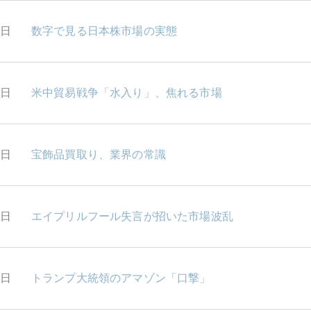
6日
数字で見る日本株市場の実態
5日
米中貿易戦争「水入り」、焦れる市場
4日
宝飾品買取り、業界の常識
3日
エイプリルフール失言が招いた市場波乱
2日
トランプ大統領のアマゾン「口撃」