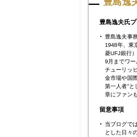
豊島逸
2018年04月2
豊島逸夫氏プ
豊島逸夫事
2018年04月1
1948年、
菱UFJ銀行
9月までワ
チューリッ
2018年04月1
金市場や国
第一人者”
章にファン
2018年04月1
留意事項
当ブログで
2018年04月1
とした日々