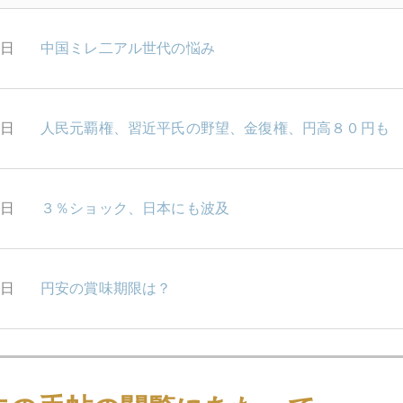
7日
中国ミレ二アル世代の悩み
6日
人民元覇権、習近平氏の野望、金復権、円高８０円も
5日
３％ショック、日本にも波及
4日
円安の賞味期限は？
3日
謎のドル金利急騰