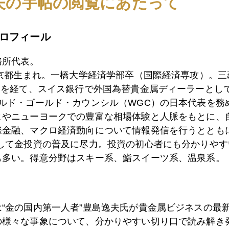
夫の手帖の閲覧にあたって
0日
いよいよ政権交代？？
ロフィール
務所代表。
9日
日米首脳会談＠フロリダ終了
東京都生まれ。一橋大学経済学部卒（国際経済専攻）。
）を経て、スイス銀行で外国為替貴金属ディーラーとして
ールド・ゴールド・カウンシル（WGC）の日本代表を務
ヒやニューヨークでの豊富な相場体験と人脈をもとに、
8日
「フロリダ通商対決」米国市場の視点
際金融、マクロ経済動向について情報発信を行うとともに
として金投資の普及に尽力。投資の初心者にも分かりやす
も多い。得意分野はスキー系、鮨スイーツ系、温泉系。
7日
首脳会談直前トランプ大統領、日本名指し非難
は“金の国内第一人者”豊島逸夫氏が貴金属ビジネスの最
6日
有事の金、シリアよりロシアに注目
の様々な事象について、分かりやすい切り口で読み解き