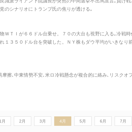
良識派ライアン下院議長が突然の中間選挙不出馬宣言｡負け戦
党のシナリオにトランプ氏の焦りが透ける｡
物ＷＴＩが６６ドル台乗せ。７０の大台も視野に入る｡冷戦時
れ１３５０ドル台を突破した。ＮＹ株もダウ平均がいきなり
易摩擦､中東情勢不安､米ロ冷戦懸念が複合的に絡み､リスク
1月
2月
3月
4月
5月
6月
7月