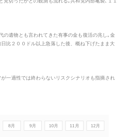
と見切ったかとの観測も流れる｡共和党内部亀裂､１１
代の遺物とも言われてきた有事の金も復活の兆し｡金
前日比２００ドル以上急落した後、概ね下げたまま大
オフが一過性では終わらないリスクシナリオも指摘され
8月
9月
10月
11月
12月