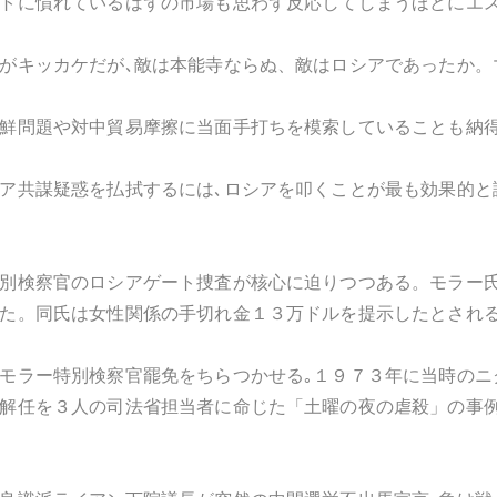
トに慣れているはずの市場も思わず反応してしまうほどにエス
がキッカケだが､敵は本能寺ならぬ、敵はロシアであったか。
鮮問題や対中貿易摩擦に当面手打ちを模索していることも納
ア共謀疑惑を払拭するには､ロシアを叩くことが最も効果的と
別検察官のロシアゲート捜査が核心に迫りつつある。モラー氏
た。同氏は女性関係の手切れ金１３万ドルを提示したとされる
モラー特別検察官罷免をちらつかせる｡１９７３年に当時のニ
解任を３人の司法省担当者に命じた「土曜の夜の虐殺」の事例