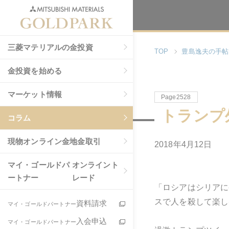
三菱マテリアルの金投資
TOP
豊島逸夫の手帖
金投資を始める
マーケット情報
Page2528
トランプ
コラム
現物
オンライン金地金取引
2018年4月12日
マイ・ゴールドパ
オンライント
ートナー
レード
「ロシアはシリアに
スで人を殺して楽し
資料請求
マイ・ゴールドパートナー
入会申込
マイ・ゴールドパートナー