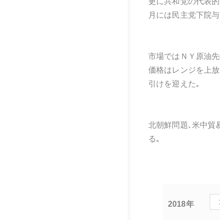
更に共和党の代表的
月には民主党下院与
市場ではＮＹ原油先
価格はレンジを上放
引けを迎えた｡
北朝鮮問題､米中貿
る｡
2018年