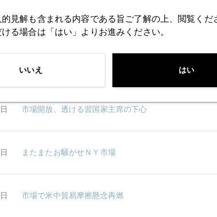
人的見解も含まれる内容である旨ご了解の上、閲覧くだ
3日
シリアリスク総括
だける場合は「はい」よりお進みください。
2日
トランプ外交漂流「本能寺」はロシアだったのか
いいえ
はい
1日
市場開放、透ける習国家主席の下心
0日
またまたお騒がせＮＹ市場
9日
市場で米中貿易摩擦懸念再燃