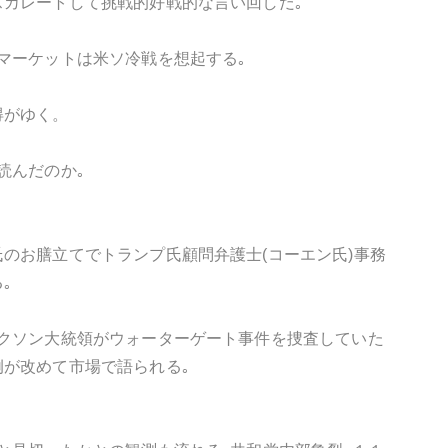
カレートして挑戦的好戦的な言い回しだ｡
マーケットは米ソ冷戦を想起する｡
得がゆく。
読んだのか｡
のお膳立てでトランプ氏顧問弁護士(コーエン氏)事務
｡
クソン大統領がウォーターゲート事件を捜査していた
が改めて市場で語られる｡