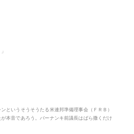
。」
レンというそうそうたる米連邦準備理事会（ＦＲＢ）
たが本音であろう。バーナンキ前議長はばら撒くだけ