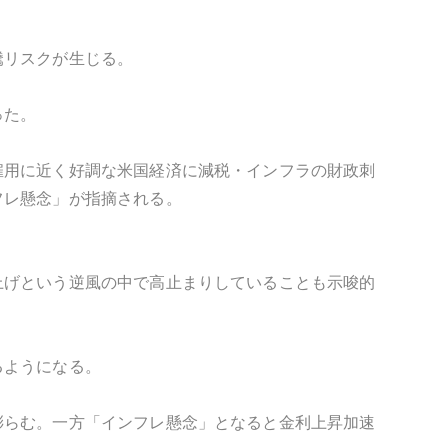
騰リスクが生じる。
った。
雇用に近く好調な米国経済に減税・インフラの財政刺
フレ懸念」が指摘される。
上げという逆風の中で高止まりしていることも示唆的
るようになる。
膨らむ。一方「インフレ懸念」となると金利上昇加速