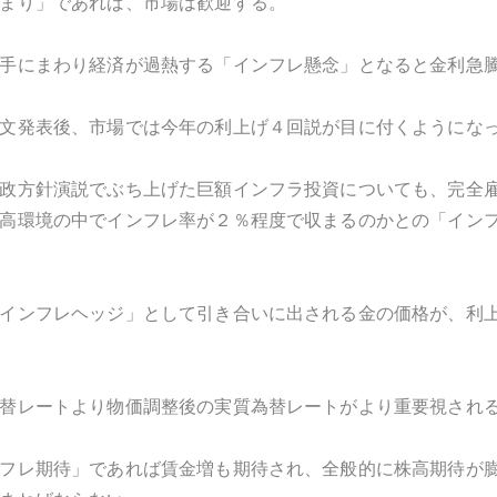
まり」であれば、市場は歓迎する。
手にまわり経済が過熱する「インフレ懸念」となると金利急
文発表後、市場では今年の利上げ４回説が目に付くようにな
政方針演説でぶち上げた巨額インフラ投資についても、完全
高環境の中でインフレ率が２％程度で収まるのかとの「イン
インフレヘッジ」として引き合いに出される金の価格が、利
替レートより物価調整後の実質為替レートがより重要視され
フレ期待」であれば賃金増も期待され、全般的に株高期待が