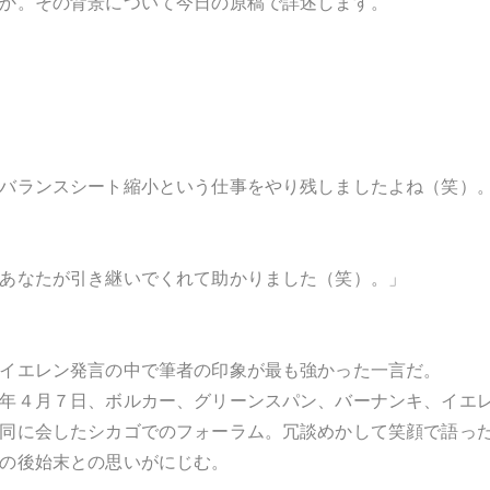
か。その背景について今日の原稿で詳述します。
バランスシート縮小という仕事をやり残しましたよね（笑）
あなたが引き継いでくれて助かりました（笑）。」
イエレン発言の中で筆者の印象が最も強かった一言だ。
年４月７日、ボルカー、グリーンスパン、バーナンキ、イエ
同に会したシカゴでのフォーラム。冗談めかして笑顔で語っ
の後始末との思いがにじむ。