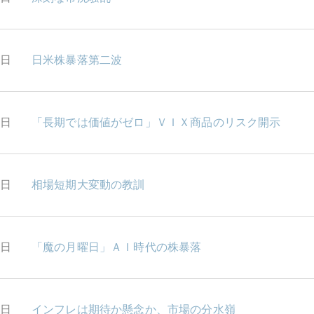
9日
日米株暴落第二波
8日
「長期では価値がゼロ」ＶＩＸ商品のリスク開示
7日
相場短期大変動の教訓
6日
「魔の月曜日」ＡＩ時代の株暴落
5日
インフレは期待か懸念か、市場の分水嶺