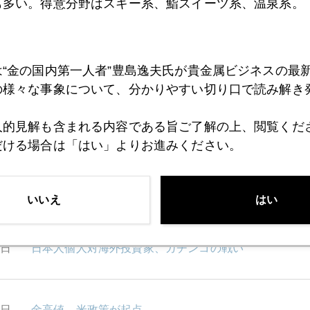
7日
バーナンキ・イエレン対談に市場注目
も多い。得意分野はスキー系、鮨スイーツ系、温泉系。
6日
投資目線で見るカーリングと菜那選手
は“金の国内第一人者”豊島逸夫氏が貴金属ビジネスの最
の様々な事象について、分かりやすい切り口で読み解き
6日
「横並び投資」の危うさ
人的見解も含まれる内容である旨ご了解の上、閲覧くだ
だける場合は「はい」よりお進みください。
2日
円高懸念に一石、イエレン氏の置き土産
いいえ
はい
1日
日本人個人対海外投資家、ガチンコの戦い
0日
金高値、米政策が起点