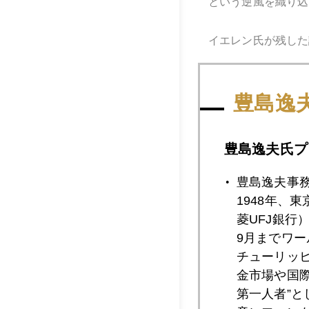
という逆風を織り込
イエレン氏が残した
豊島逸
後年、今度はイエレ
豊島逸夫氏プ
豊島逸夫事
2018年
1948年、
菱UFJ銀行
9月までワ
2018年02月2
チューリッ
金市場や国
第一人者”