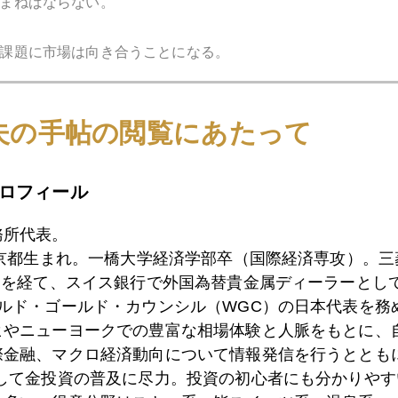
まねばならない。
課題に市場は向き合うことになる。
夫の手帖の閲覧にあたって
ン氏がパウエル氏に向かって「あなたが引き継いでくれて助
ロフィール
務所代表。
1月
2月
3月
4月
5月
6月
7月
東京都生まれ。一橋大学経済学部卒（国際経済専攻）。
）を経て、スイス銀行で外国為替貴金属ディーラーとして
ールド・ゴールド・カウンシル（WGC）の日本代表を務
8日
パウエル新議長へイエレン氏から「贈る言葉」
ヒやニューヨークでの豊富な相場体験と人脈をもとに、
際金融、マクロ経済動向について情報発信を行うとともに
として金投資の普及に尽力。投資の初心者にも分かりやす