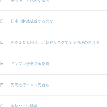
9日
日本は財政破綻するのか
6日
円高１０５円台、北朝鮮リスクで９９円説の再吟味
5日
インフレ懸念で金急騰
4日
円高進行１０６円台も
3日
深刻な市況騒乱