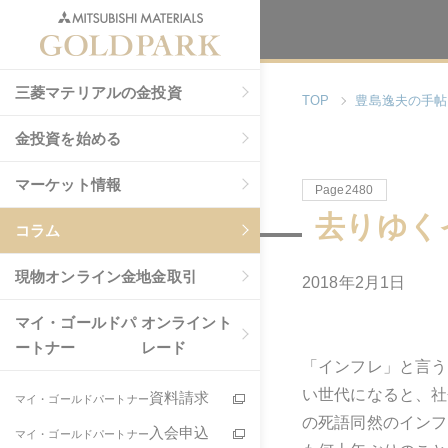
三菱マテリアルの金投資
TOP
豊島逸夫の手帖
金投資を始める
マーケット情報
Page2480
去りゆく
コラム
現物
オンライン金地金取引
2018年2月1日
マイ・ゴールドパ
オンライント
ートナー
レード
「インフレ」と言う
い世代になると、社
資料請求
マイ・ゴールドパートナー
の死語同然のインフ
入会申込
マイ・ゴールドパートナー