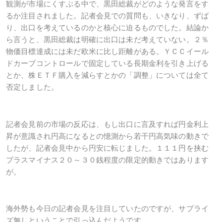
観測が市場にくすぶる中で、黒田総裁がどのような発言をす
るか注目されました。記者会見での質問も、いきなり、ずば
り、出口を考えているのかと核心に迫るものでした。結論か
ら言うと、黒田総裁は明確に出口は未だ考えていない。２％
物価目標達成には未だ欧米に比し距離がある。ＹＣＣイール
ドカーブコントロールで固定している長期金利を引き上げる
とか、株ＥＴＦ購入を減らすとかの「調整」については全て
否定しました。
記者会見前の市場の反応は、もし出口に言及すれば円金利上
昇が意識され円高になるとの憶測から若干円高気味の動きで
したが、記者会見中から円安に転じました。１１１円を挟む
プラスマイナス２０～３０銭程度の限定的動きではあります
が。
海外勢も今日の記者会見を注目していたのですが、サプライ
ズ無しということで引っ込んだようです。