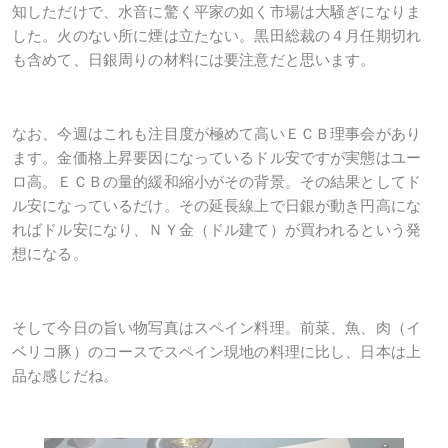
知しただけで、水音に驚く平家の如く市場は大騒ぎになりま
した。火のない所に煙は立たない。黒田総裁の４月任期切れ
も含めて、日銀周りの材料には要注意だと思います。
なお、今週はこれも注目度が極めて高いＥＣＢ理事会があり
ます。金価格上昇要因になっているドル安ですが実態はユー
ロ高。ＥＣＢの量的緩和縮小がその背景。その結果としてド
ル安になっているだけ。その延長線上で日銀が動き円高にな
ればドル安になり、ＮＹ金（ドル建て）が買われるという発
想になる。
そして今日の旨い物写真はスペイン料理。前菜、魚、肉（イ
ベリコ豚）のコースでスペイン現地の料理に比し、日本は上
品な感じだね。