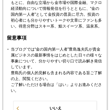
1月
2月
3月
4月
5月
6月
もとに、自由な立場から金市場や国際金融、マクロ
経済動向について情報発信を行うとともに、“金の
7月
8月
9月
10月
11月
12月
国内第一人者”として金投資の普及に尽力。投資の
初心者にも分かりやすいトークや文章にファンも多
い。得意分野はスキー系、鮨スイーツ系、温泉系。
2018年01月31日
株式・債券同時安、市場は当惑
留意事項
当ブログでは“金の国内第一人者”豊島逸夫氏が貴金
2018年01月30日
属ビジネスの最新事情をはじめとした日々の様々な
ヘッジファンドが仮想通貨ＮＥＭ相場に食指
事象について、分かりやすい切り口で読み解き発信
しています。
豊島氏の個人的見解も含まれる内容である旨ご了解
2018年01月29日
の上、閲覧ください。
トランプ・黒田発言とコインチェック大騒動
ご了解いただける場合は「はい」よりお進みくださ
い。
2018年01月26日
トランプ大統領、ＴＰＰ再検討、ドル高発言の本気度
いいえ