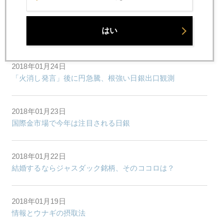
2018年01月25日
はい
ムニューチン・ショック、ドル安時代到来か、金は急騰
2018年01月24日
「火消し発言」後に円急騰、根強い日銀出口観測
2018年01月23日
国際金市場で今年は注目される日銀
2018年01月22日
結婚するならジャスダック銘柄、そのココロは？
2018年01月19日
情報とウナギの摂取法