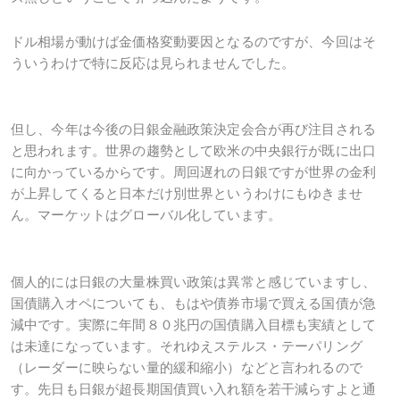
ドル相場が動けば金価格変動要因となるのですが、今回はそ
ういうわけで特に反応は見られませんでした。
但し、今年は今後の日銀金融政策決定会合が再び注目される
と思われます。世界の趨勢として欧米の中央銀行が既に出口
に向かっているからです。周回遅れの日銀ですが世界の金利
が上昇してくると日本だけ別世界というわけにもゆきませ
ん。マーケットはグローバル化しています。
個人的には日銀の大量株買い政策は異常と感じていますし、
国債購入オペについても、もはや債券市場で買える国債が急
減中です。実際に年間８０兆円の国債購入目標も実績として
は未達になっています。それゆえステルス・テーパリング
（レーダーに映らない量的緩和縮小）などと言われるので
す。先日も日銀が超長期国債買い入れ額を若干減らすよと通