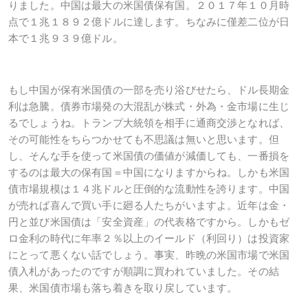
りました。中国は最大の米国債保有国。２０１７年１０月時
点で１兆１８９２億ドルに達します。ちなみに僅差二位が日
本で１兆９３９億ドル。
もし中国が保有米国債の一部を売り浴びせたら、ドル長期金
利は急騰。債券市場発の大混乱が株式・外為・金市場に生じ
るでしょうね。トランプ大統領を相手に通商交渉となれば、
その可能性をちらつかせても不思議は無いと思います。但
し、そんな手を使って米国債の価値が減価しても、一番損を
するのは最大の保有国＝中国になりますからね。しかも米国
債市場規模は１４兆ドルと圧倒的な流動性を誇ります。中国
が売れば喜んで買い手に廻る人たちがいますよ。近年は金・
円と並び米国債は「安全資産」の代表格ですから。しかもゼ
ロ金利の時代に年率２％以上のイールド（利回り）は投資家
にとって悪くない話でしょう。事実、昨晩の米国市場で米国
債入札があったのですが順調に買われていました。その結
果、米国債市場も落ち着きを取り戻しています。