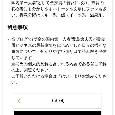
国内第一人者”として金投資の普及に尽力。投資の
初心者にも分かりやすいトークや文章にファンも多
2018年01月24日
い。得意分野はスキー系、鮨スイーツ系、温泉系。
「火消し発言」後に円急騰、根強い日銀出口観測
留意事項
2018年01月23日
当ブログでは“金の国内第一人者”豊島逸夫氏が貴金
国際金市場で今年は注目される日銀
属ビジネスの最新事情をはじめとした日々の様々な
事象について、分かりやすい切り口で読み解き発信
2018年01月22日
しています。
結婚するならジャスダック銘柄、そのココロは？
豊島氏の個人的見解も含まれる内容である旨ご了解
の上、閲覧ください。
ご了解いただける場合は「はい」よりお進みくださ
2018年01月19日
い。
情報とウナギの摂取法
いいえ
2018年01月18日
ビットコイン暴落