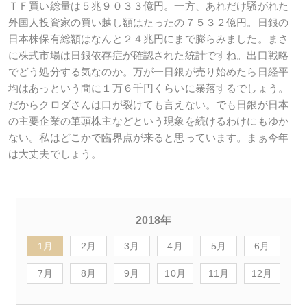
ＴＦ買い総量は５兆９０３３億円。一方、あれだけ騒がれた
外国人投資家の買い越し額はたったの７５３２億円。日銀の
日本株保有総額はなんと２４兆円にまで膨らみました。まさ
に株式市場は日銀依存症が確認された統計ですね。出口戦略
でどう処分する気なのか。万が一日銀が売り始めたら日経平
均はあっという間に１万６千円くらいに暴落するでしょう。
だからクロダさんは口が裂けても言えない。でも日銀が日本
の主要企業の筆頭株主などという現象を続けるわけにもゆか
ない。私はどこかで臨界点が来ると思っています。まぁ今年
は大丈夫でしょう。
2018年
1月
2月
3月
4月
5月
6月
7月
8月
9月
10月
11月
12月