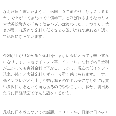
なお昨日も書いたように、米国１０年債の利回りは２．５％
台まで上がってきたので「債券王」と呼ばれるようなカリス
マ債券投資家が「もう債券バブルは終わった。」つまり、債
券が買われ過ぎて金利が低くなる状況がこれで終わると語っ
て話題になっています。
金利が上がり始めると金利を生まない金にとっては辛い状況
になります。問題はインフレ率。インフレになれば名目金利
が上がっても実質金利は下がる。しかし、現在の低インフレ
現象が続くと実質金利がずっしり重く感じられます。一方、
低インフレだと利上げ回数は減るのでドル安になり金には買
い要因になるという面もあるのでややこしい。多分、明日あ
たりに日経紙面でそんな話をするかも。
最後に日本株についての話題。２０１７年、日銀の日本株Ｅ