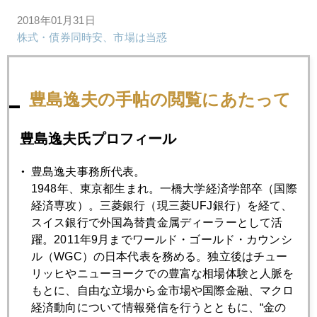
2018年01月31日
株式・債券同時安、市場は当惑
2018年01月30日
豊島逸夫の手帖の閲覧にあたって
ヘッジファンドが仮想通貨ＮＥＭ相場に食指
豊島逸夫氏プロフィール
2018年01月29日
トランプ・黒田発言とコインチェック大騒動
豊島逸夫事務所代表。
1948年、東京都生まれ。一橋大学経済学部卒（国際
経済専攻）。三菱銀行（現三菱UFJ銀行）を経て、
2018年01月26日
スイス銀行で外国為替貴金属ディーラーとして活
トランプ大統領、ＴＰＰ再検討、ドル高発言の本気度
躍。2011年9月までワールド・ゴールド・カウンシ
ル（WGC）の日本代表を務める。独立後はチュー
リッヒやニューヨークでの豊富な相場体験と人脈を
2018年01月25日
もとに、自由な立場から金市場や国際金融、マクロ
ムニューチン・ショック、ドル安時代到来か、金は急騰
経済動向について情報発信を行うとともに、“金の