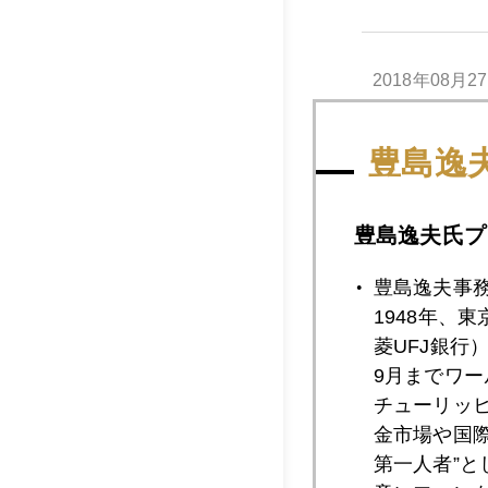
2018年08月2
豊島逸
2018年08月2
豊島逸夫氏プ
2018年08月2
豊島逸夫事
1948年、
菱UFJ銀行
2018年08月2
9月までワ
チューリッ
金市場や国
第一人者”
2018年08月2