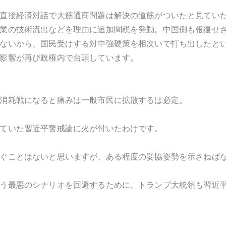
直接経済対話で大筋通商問題は解決の道筋がついたと見てい
業の技術流出などを理由に追加関税を発動。中国側も報復せ
ないから、国民受けする対中強硬策を相次いで打ち出したと
影響が再び政権内で台頭しています。
消耗戦になると痛みは一般市民に拡散するは必定。
ていた習近平警戒論に火が付いたわけです。
ぐことはないと思いますが、ある程度の妥協姿勢を示さねば
う最悪のシナリオを回避するために、トランプ大統領も習近