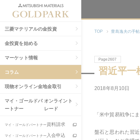
三菱マテリアルの金投資
TOP
豊島逸夫の手帖
金投資を始める
マーケット情報
Page2607
習近平一
コラム
現物
オンライン金地金取引
2018年8月10日
マイ・ゴールドパ
オンライント
ートナー
レード
「米中貿易戦争にま
資料請求
マイ・ゴールドパートナー
盤石と思われた習近
入会申込
マイ・ゴールドパートナー