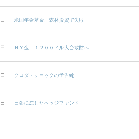
6日
米国年金基金、森林投資で失敗
3日
ＮＹ金 １２００ドル大台攻防へ
2日
クロダ・ショックの予告編
1日
日銀に屈したヘッジファンド