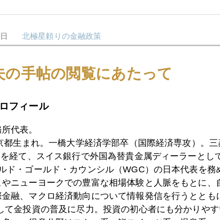
7日
北極星頼りの金融政策
夫の手帖の閲覧にあたって
4日
トランプ氏「弾劾なら株クラッシュ」
ロフィール
3日
トランプ氏、浮気の代償、市場を揺らす
務所代表。
東京都生まれ。一橋大学経済学部卒（国際経済専攻）。
）を経て、スイス銀行で外国為替貴金属ディーラーとして
2日
トランプ大統領、女性スキャンダル
ールド・ゴールド・カウンシル（WGC）の日本代表を務
ヒやニューヨークでの豊富な相場体験と人脈をもとに、
際金融、マクロ経済動向について情報発信を行うとともに
として金投資の普及に尽力。投資の初心者にも分かりやす
1日
パウエル議長はトランプ一家「番頭」扱い