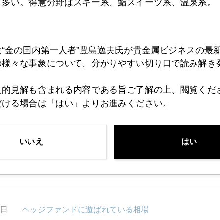
も多い。得意分野はスキー系、鮨スイーツ系、温泉系。
0日
武士の情け！？
は“金の国内第一人者”豊島逸夫氏が貴金属ビジネスの最
の様々な事象について、分かりやすい切り口で読み解き
7日
米中接近の兆し
人的見解も含まれる内容である旨ご了解の上、閲覧くだ
だける場合は「はい」よりお進みください。
6日
貴金属市場、激震走る
いいえ
はい
6日
時ならぬトルコツアー・ブーム
6日
ヘッジファンドに遊ばれている相場