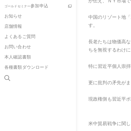
が伝え、ＮＹ市場で
参加申込
ゴールドセミナー
お知らせ
中国のリゾート地「
す。
店舗情報
よくあるご質問
長老たちは物価高な
お問い合わせ
ちを無視するわけに
本人確認書類
特に習近平個人崇拝
各種書類ダウンロード
更に批判の矛先がま
現政権側も習近平ポ
米中貿易戦争に関し