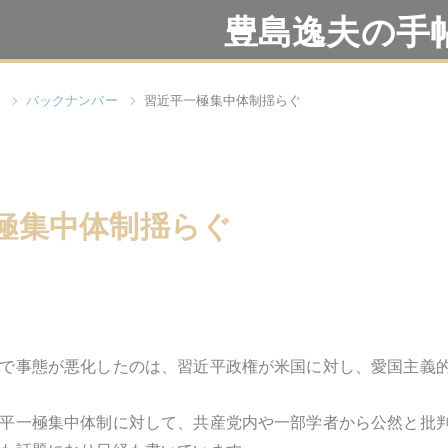
豊島逸夫の手
バックナンバー
習近平一極集中体制揺らぐ
極集中体制揺らぐ
で事態が悪化したのは、習近平政権が米国に対し、愛国主義
平一極集中体制に対して、共産党内や一部学者から公然と批