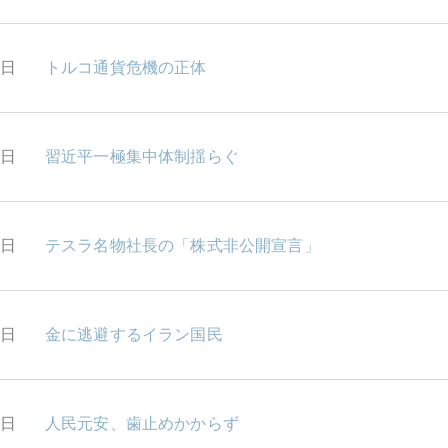
6日
トルコ通貨危機の正体
6日
習近平一極集中体制揺らぐ
9日
テスラ名物社長の「株式非公開宣言」
8日
金に逃避するイラン国民
7日
人民元安、歯止めかからず