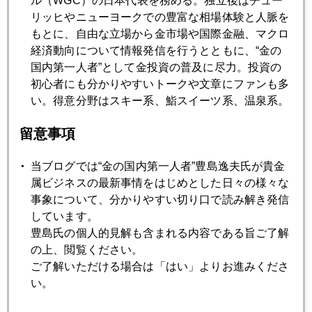
ル（WGC）の日本代表を務める。独立後はチュー
リッヒやニューヨークでの豊富な相場体験と人脈を
もとに、自由な立場から金市場や国際金融、マクロ
経済動向について情報発信を行うとともに、“金の
国内第一人者”として金投資の普及に尽力。投資の
初心者にも分かりやすいトークや文章にファンも多
2018年
い。得意分野はスキー系、鮨スイーツ系、温泉系。
1月
2月
3月
4月
5月
6月
留意事項
7月
8月
9月
10月
11月
12月
当ブログでは“金の国内第一人者”豊島逸夫氏が貴金
属ビジネスの最新事情をはじめとした日々の様々な
事象について、分かりやすい切り口で読み解き発信
2018年09月28日
しています。
株下げたパウエル議長発言
豊島氏の個人的見解も含まれる内容である旨ご了解
の上、閲覧ください。
ご了解いただける場合は「はい」よりお進みくださ
2018年09月26日
い。
物価安、何が悪い？