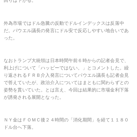
回りは下がる。
外為市場ではドル急騰の反動でドルインデックスは反落中
だ。パウエル議長の発言にドル安で反応しやすい地合いであ
った。
なおトランプ大統領は日本時間午前６時からの記者会見で、
利上げについて「ハッピーではない。」とコメントした。繰
り返されるＦＲＢ介入発言についてパウエル議長も記者会見
で答えていたが、政治介入についてはまともに関わらずとの
姿勢を貫いていた。とは言え、今回は結果的に市場金利下落
が誘発される展開となった。
ＮＹ金はＦＯＭＣ後２４時間の「消化期間」を経て１１８０
ドル台へ下落。