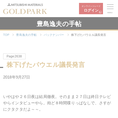
オンライントレード
ログイン
MENU
豊島逸夫の手帖
TOP
豊島逸夫の手帖
バックナンバー
株下げたパウエル議長発言
Page2638
株下げたパウエル議長発言
2018年9月27日
いやはや２６日夜は結局徹夜。そのまま２７日は終日テレビ
やらインタビューやら。殆ど８時間喋りっぱなしで、さすが
にクタクタだよ～～。