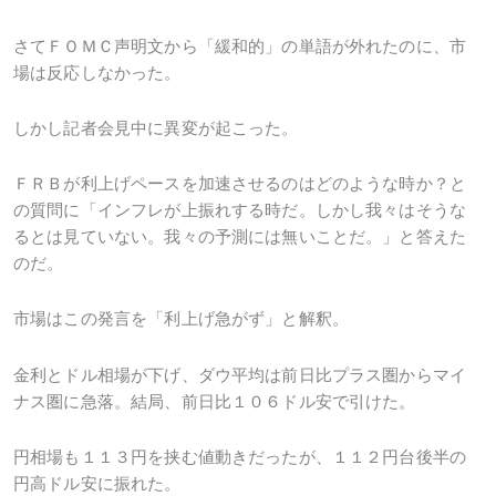
さてＦＯＭＣ声明文から「緩和的」の単語が外れたのに、市
場は反応しなかった。
しかし記者会見中に異変が起こった。
ＦＲＢが利上げペースを加速させるのはどのような時か？と
の質問に「インフレが上振れする時だ。しかし我々はそうな
るとは見ていない。我々の予測には無いことだ。」と答えた
のだ。
市場はこの発言を「利上げ急がず」と解釈。
金利とドル相場が下げ、ダウ平均は前日比プラス圏からマイ
ナス圏に急落。結局、前日比１０６ドル安で引けた。
円相場も１１３円を挟む値動きだったが、１１２円台後半の
円高ドル安に振れた。