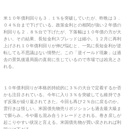
米１０年債利回りも３．１％を突破していたが、昨晩は３．
０４％台まで下げている。政策金利との相関が強い２年債の
利回りも２．８％台で下げたが、下落幅は１０年債の方が大
きい。その結果、長短金利スプレッドは縮小。１２月に再利
上げされ１０年債利回りが伸び悩むと、一気に長短金利が逆
転しても不思議はない情勢だ。この「逆イールド現象」は過
去の景気後退局面の直前に生じているので市場では凶兆とさ
れる。
１０年債利回りが本格的持続的に３％の大台で定着するか否
かも注目されている。今年に入り３％を突破しても維持でき
ず反落が繰り返されてきた。今回も再び２％台に戻るのか。
雲行きは怪しい。米国債先物売りポジションも過去最大級ま
で膨らみ、今や最も混み合うトレードとされる。巻き戻しが
起こりやすい状況と言える。米国債先物が買い戻されれば利