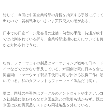
対して、今回は中国企業幹部の身柄を拘束する手段に打って
出たので、貿易戦争もいよいよ実戦突入の感がある。
日本での日産ゴーン元会長の逮捕・勾留の手段・待遇が欧米
では批判されている折り、企業幹部逮捕の仕方についても何
かと対比されそうだ。
なお、ファーウェイの製品はマーケティング戦略で日本・ド
イツなどではかなり普及している。米国側は既に日本を含む
同盟国にファーウェイ製品不使用を呼び掛ける説得工作に動
いている。私のタブレットもファーウェイ製品だ（笑）。
更に、同社の半導体はグーグルのアンドロイドや米クアルコ
ム社製品に使われるなど米国企業との取引も浅からず。既に
米国は政府購買品リストから同社製品を外している。