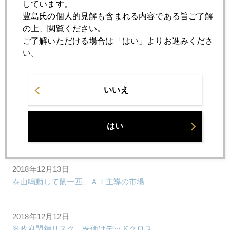
しています。
豊島氏の個人的見解も含まれる内容である旨ご了解
2018年12月18日
の上、閲覧ください。
米株制御不能、不気味な円高進行、金急騰
ご了解いただける場合は「はい」よりお進みくださ
い。
2018年12月17日
急変、米利上げ観測
いいえ
2018年12月14日
はい
ＥＣＢの次はいよいよ日銀、欧米の視点
2018年12月13日
泰山鳴動して鼠一匹、ＡＩ主導の市場
2018年12月12日
米政府閉鎖リスク、株価はデッドクロス