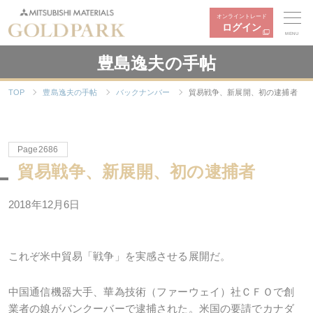
オンライントレード
ログイン
MENU
豊島逸夫の手帖
TOP
豊島逸夫の手帖
バックナンバー
貿易戦争、新展開、初の逮捕者
Page2686
貿易戦争、新展開、初の逮捕者
2018年12月6日
これぞ米中貿易「戦争」を実感させる展開だ。
中国通信機器大手、華為技術（ファーウェイ）社ＣＦＯで創
業者の娘がバンクーバーで逮捕された。米国の要請でカナダ