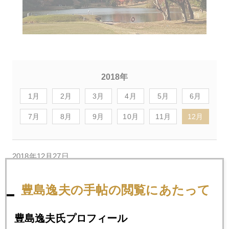
2018年
1月
2月
3月
4月
5月
6月
7月
8月
9月
10月
11月
12月
2018年12月27日
史上初のダウ１０８６ドル急騰！市場は歓迎、当惑
豊島逸夫の手帖の閲覧にあたって
2018年12月26日
株一時１９０００円割れ、ＮＹ金は１２７０ドル
豊島逸夫氏プロフィール