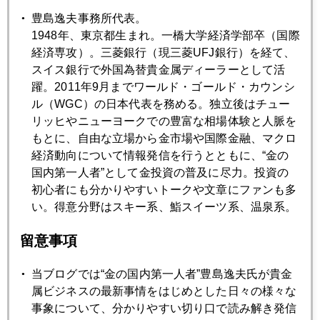
豊島逸夫事務所代表。
2018年12月25日
1948年、東京都生まれ。一橋大学経済学部卒（国際
クリスマスショック、金急騰１２７０ドル接近
経済専攻）。三菱銀行（現三菱UFJ銀行）を経て、
スイス銀行で外国為替貴金属ディーラーとして活
躍。2011年9月までワールド・ゴールド・カウンシ
2018年12月21日
ル（WGC）の日本代表を務める。独立後はチュー
バーナンキショックの再来懸念、金上抜け
リッヒやニューヨークでの豊富な相場体験と人脈を
もとに、自由な立場から金市場や国際金融、マクロ
経済動向について情報発信を行うとともに、“金の
2018年12月20日
国内第一人者”として金投資の普及に尽力。投資の
ＦＯＭＣ後の記者会見、株も金も乱高下
初心者にも分かりやすいトークや文章にファンも多
い。得意分野はスキー系、鮨スイーツ系、温泉系。
2018年12月19日
留意事項
ソフトバンク株価、ＮＹの視点、実力は８００円程度？
当ブログでは“金の国内第一人者”豊島逸夫氏が貴金
属ビジネスの最新事情をはじめとした日々の様々な
2018年12月19日
事象について、分かりやすい切り口で読み解き発信
利上げ前夜、「反対」の大合唱、ＦＲＢ四面楚歌