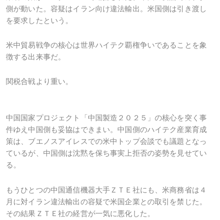
側が動いた。容疑はイラン向け違法輸出。米国側は引き渡し
を要求したという。
米中貿易戦争の核心は世界ハイテク覇権争いであることを象
徴する出来事だ。
関税合戦より重い。
中国国家プロジェクト「中国製造２０２５」の核心を突く事
件ゆえ中国側も妥協はできまい。中国側のハイテク産業育成
策は、ブエノスアイレスでの米中トップ会談でも議題となっ
ているが、中国側は沈黙を保ち事実上拒否の姿勢を見せてい
る。
もうひとつの中国通信機器大手ＺＴＥ社にも、米商務省は４
月に対イラン違法輸出の容疑で米国企業との取引を禁じた。
その結果ＺＴＥ社の経営が一気に悪化した。