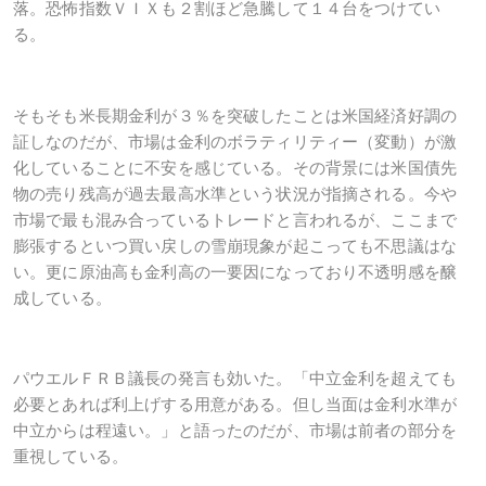
落。恐怖指数ＶＩＸも２割ほど急騰して１４台をつけてい
る。
そもそも米長期金利が３％を突破したことは米国経済好調の
証しなのだが、市場は金利のボラティリティー（変動）が激
化していることに不安を感じている。その背景には米国債先
物の売り残高が過去最高水準という状況が指摘される。今や
市場で最も混み合っているトレードと言われるが、ここまで
膨張するといつ買い戻しの雪崩現象が起こっても不思議はな
い。更に原油高も金利高の一要因になっており不透明感を醸
成している。
パウエルＦＲＢ議長の発言も効いた。「中立金利を超えても
必要とあれば利上げする用意がある。但し当面は金利水準が
中立からは程遠い。」と語ったのだが、市場は前者の部分を
重視している。