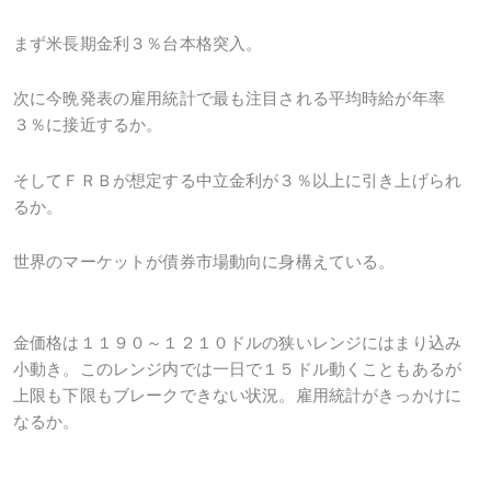
まず米長期金利３％台本格突入。
次に今晩発表の雇用統計で最も注目される平均時給が年率
３％に接近するか。
そしてＦＲＢが想定する中立金利が３％以上に引き上げられ
るか。
世界のマーケットが債券市場動向に身構えている。
金価格は１１９０～１２１０ドルの狭いレンジにはまり込み
小動き。このレンジ内では一日で１５ドル動くこともあるが
上限も下限もブレークできない状況。雇用統計がきっかけに
なるか。