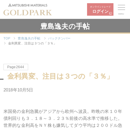
オンライントレード
ログイン
MENU
豊島逸夫の手帖
TOP
豊島逸夫の手帖
バックナンバー
金利異変、注目は３つの「３％」
Page2644
金利異変、注目は３つの「３％」
2018年10月5日
米国発の金利急騰がアジアから欧州へ波及。昨晩の米１０年
債利回りも３．１８～３．２３％前後の高水準で推移した。
世界的な金利高をＮＹ株も嫌気してダウ平均は２００ドル急