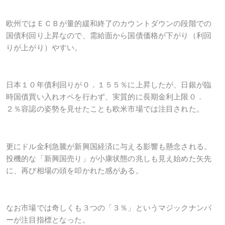
欧州ではＥＣＢが量的緩和終了のカウントダウンの段階での
国債利回り上昇なので、需給面から国債価格が下がり（利回
りが上がり）やすい。
日本１０年債利回りが０．１５５％に上昇したが、日銀が臨
時国債買い入れオペを行わず、実質的に長期金利上限０．
２％容認の姿勢を見せたことも欧米市場では注目された。
更にドル金利急騰が新興国経済に与える影響も懸念される。
投機的な「新興国売り」が小康状態の兆しも見え始めた矢先
に、再び相場の頭を叩かれた感がある。
なお市場では奇しくも３つの「３％」というマジックナンバ
ーが注目指標となった。