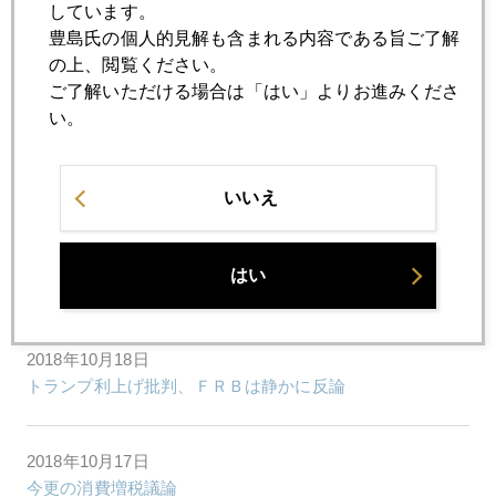
しています。
豊島氏の個人的見解も含まれる内容である旨ご了解
2018年10月23日
の上、閲覧ください。
原油１００ドル回避に動く舞台裏
ご了解いただける場合は「はい」よりお進みくださ
い。
2018年10月22日
米中間選挙 トランプ支持率上昇
いいえ
2018年10月19日
はい
サウジ孤立化、地政学リスクに
2018年10月18日
トランプ利上げ批判、ＦＲＢは静かに反論
2018年10月17日
今更の消費増税議論