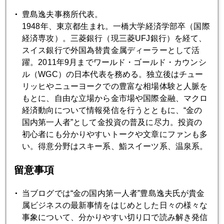
豊島逸夫事務所代表。
2018年10月30日
1948年、東京都生まれ。一橋大学経済学部卒（国際
市場騒擾、スタグフレーションの影
経済専攻）。三菱銀行（現三菱UFJ銀行）を経て、
スイス銀行で外国為替貴金属ディーラーとして活
躍。2011年9月までワールド・ゴールド・カウンシ
2018年10月29日
ル（WGC）の日本代表を務める。独立後はチュー
今週の市場読む勘所
リッヒやニューヨークでの豊富な相場体験と人脈を
もとに、自由な立場から金市場や国際金融、マクロ
2018年10月26日
経済動向について情報発信を行うとともに、“金の
ＮＹ株は時間外でアマゾンショック
国内第一人者”として金投資の普及に尽力。投資の
初心者にも分かりやすいトークや文章にファンも多
い。得意分野はスキー系、鮨スイーツ系、温泉系。
2018年10月25日
日経平均２万円割れあるか
留意事項
当ブログでは“金の国内第一人者”豊島逸夫氏が貴金
2018年10月24日
属ビジネスの最新事情をはじめとした日々の様々な
金にも新規マネー流入
事象について、分かりやすい切り口で読み解き発信