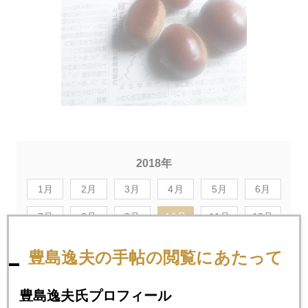
2018年
1月
2月
3月
4月
5月
6月
7月
8月
9月
10月
11月
12月
豊島逸夫の手帖の閲覧にあたって
2018年10月31日
イエレン氏、２０２０年への警鐘
豊島逸夫氏プロフィール