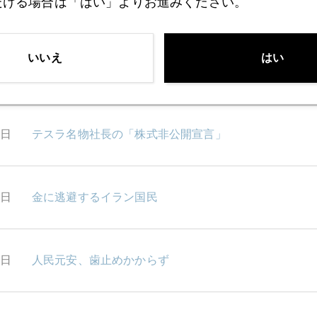
だける場合は「はい」よりお進みください。
6日
トルコ通貨危機の正体
いいえ
はい
6日
習近平一極集中体制揺らぐ
9日
テスラ名物社長の「株式非公開宣言」
8日
金に逃避するイラン国民
7日
人民元安、歯止めかからず