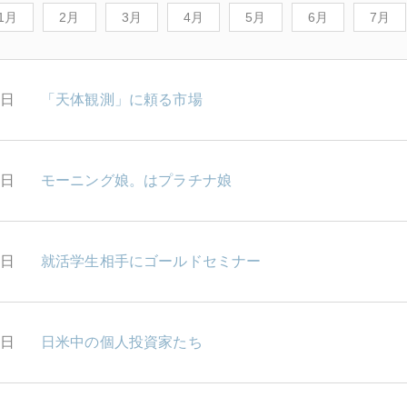
1月
2月
3月
4月
5月
6月
7月
1日
「天体観測」に頼る市場
0日
モーニング娘。はプラチナ娘
9日
就活学生相手にゴールドセミナー
8日
日米中の個人投資家たち