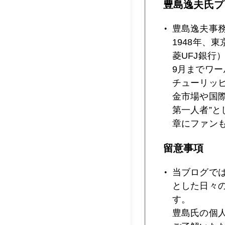
豊島逸夫氏プ
2018年08月2
豊島逸夫事
1948年、
2018年08月1
菱UFJ銀行
9月までワ
チューリッ
金市場や国
2018年08月1
第一人者”
章にファン
2018年08月1
留意事項
当ブログで
とした日々
2018年08月1
す。
豊島氏の個