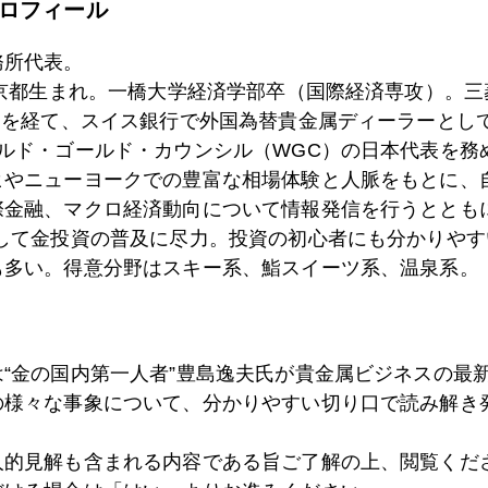
ロフィール
0日
武士の情け！？
務所代表。
東京都生まれ。一橋大学経済学部卒（国際経済専攻）。
7日
米中接近の兆し
）を経て、スイス銀行で外国為替貴金属ディーラーとして
ールド・ゴールド・カウンシル（WGC）の日本代表を務
ヒやニューヨークでの豊富な相場体験と人脈をもとに、
際金融、マクロ経済動向について情報発信を行うとともに
6日
貴金属市場、激震走る
として金投資の普及に尽力。投資の初心者にも分かりやす
も多い。得意分野はスキー系、鮨スイーツ系、温泉系。
6日
時ならぬトルコツアー・ブーム
は“金の国内第一人者”豊島逸夫氏が貴金属ビジネスの最
の様々な事象について、分かりやすい切り口で読み解き
6日
ヘッジファンドに遊ばれている相場
人的見解も含まれる内容である旨ご了解の上、閲覧くだ