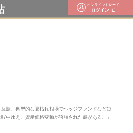
オンライントレード
帖
ログイン
く反騰。典型的な夏枯れ相場でヘッジファンドなど短
休暇中ゆえ、資産価格変動が誇張された感がある。」