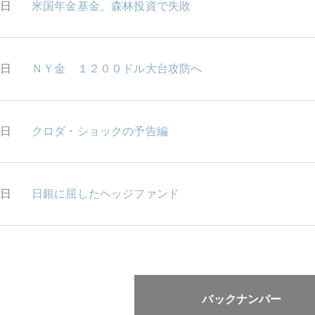
6日
米国年金基金、森林投資で失敗
3日
ＮＹ金 １２００ドル大台攻防へ
2日
クロダ・ショックの予告編
1日
日銀に屈したヘッジファンド
バックナンバー