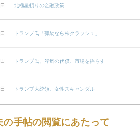
7日
北極星頼りの金融政策
4日
トランプ氏「弾劾なら株クラッシュ」
3日
トランプ氏、浮気の代償、市場を揺らす
2日
トランプ大統領、女性スキャンダル
1日
パウエル議長はトランプ一家「番頭」扱い
夫の手帖の閲覧にあたって