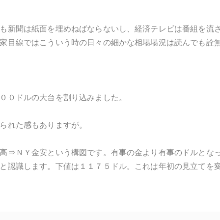
も新聞は紙面を埋めねばならないし、経済テレビは番組を流
家目線ではこういう時の日々の細かな相場場況は読んでも詮
００ドルの大台を割り込みました。
られた感もありますが。
高⇒ＮＹ金安という構図です。有事の金より有事のドルとな
と認識します。下値は１１７５ドル。これは年初の見立てを