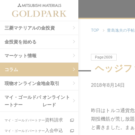
三菱マテリアルの金投資
TOP
豊島逸夫の手帖
金投資を始める
マーケット情報
Page2609
ヘッジフ
コラム
現物
オンライン金地金取引
2018年8月14日
マイ・ゴールドパ
オンライント
ートナー
レード
昨日はトルコ通貨危
期投機筋が荒し放題
資料請求
マイ・ゴールドパートナー
と書きました。まぁ
入会申込
マイ・ゴールドパートナー