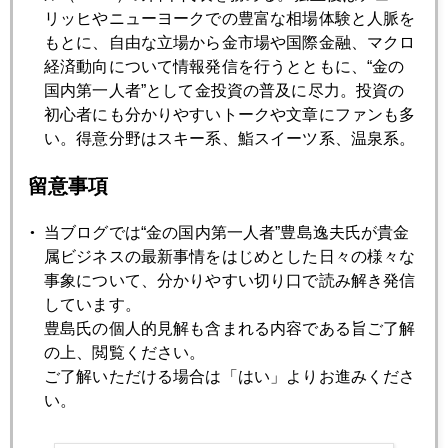
2018年10月25日
リッヒやニューヨークでの豊富な相場体験と人脈を
日経平均２万円割れあるか
もとに、自由な立場から金市場や国際金融、マクロ
経済動向について情報発信を行うとともに、“金の
国内第一人者”として金投資の普及に尽力。投資の
2018年10月24日
初心者にも分かりやすいトークや文章にファンも多
金にも新規マネー流入
い。得意分野はスキー系、鮨スイーツ系、温泉系。
留意事項
2018年10月23日
原油１００ドル回避に動く舞台裏
当ブログでは“金の国内第一人者”豊島逸夫氏が貴金
属ビジネスの最新事情をはじめとした日々の様々な
2018年10月22日
事象について、分かりやすい切り口で読み解き発信
米中間選挙 トランプ支持率上昇
しています。
豊島氏の個人的見解も含まれる内容である旨ご了解
の上、閲覧ください。
2018年10月19日
ご了解いただける場合は「はい」よりお進みくださ
サウジ孤立化、地政学リスクに
い。