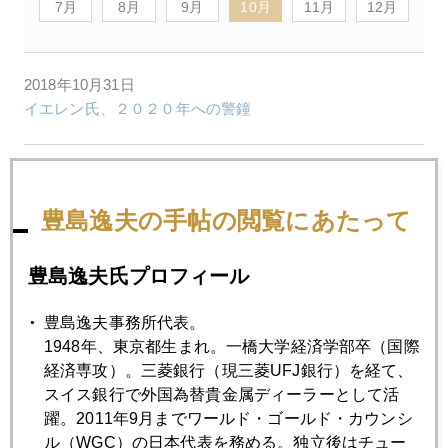
7月
8月
9月
10月
11月
12月
2018年10月31日
イエレン氏、２０２０年への警鐘
2018年10月30日
市場騒擾、スタグフレーションの影
豊島逸夫の手帖の閲覧にあたって
2018年10月29日
豊島逸夫氏プロフィール
今週の市場読む勘所
豊島逸夫事務所代表。
1948年、東京都生まれ。一橋大学経済学部卒（国際
2018年10月26日
経済専攻）。三菱銀行（現三菱UFJ銀行）を経て、
ＮＹ株は時間外でアマゾンショック
スイス銀行で外国為替貴金属ディーラーとして活
躍。2011年9月までワールド・ゴールド・カウンシ
ル（WGC）の日本代表を務める。独立後はチュー