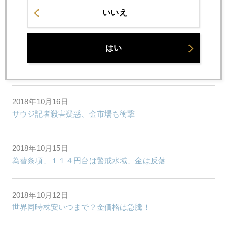
2018年10月18日
いいえ
トランプ利上げ批判、ＦＲＢは静かに反論
はい
2018年10月17日
今更の消費増税議論
2018年10月16日
サウジ記者殺害疑惑、金市場も衝撃
2018年10月15日
為替条項、１１４円台は警戒水域、金は反落
2018年10月12日
世界同時株安いつまで？金価格は急騰！