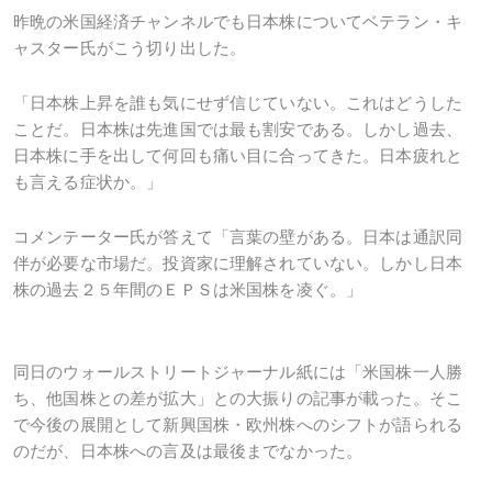
昨晩の米国経済チャンネルでも日本株についてベテラン・キ
ャスター氏がこう切り出した。
「日本株上昇を誰も気にせず信じていない。これはどうした
ことだ。日本株は先進国では最も割安である。しかし過去、
日本株に手を出して何回も痛い目に合ってきた。日本疲れと
も言える症状か。」
コメンテーター氏が答えて「言葉の壁がある。日本は通訳同
伴が必要な市場だ。投資家に理解されていない。しかし日本
株の過去２５年間のＥＰＳは米国株を凌ぐ。」
同日のウォールストリートジャーナル紙には「米国株一人勝
ち、他国株との差が拡大」との大振りの記事が載った。そこ
で今後の展開として新興国株・欧州株へのシフトが語られる
のだが、日本株への言及は最後までなかった。