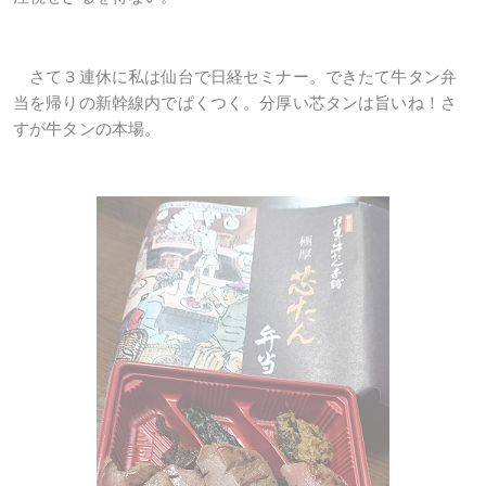
さて３連休に私は仙台で日経セミナー。できたて牛タン弁
当を帰りの新幹線内でぱくつく。分厚い芯タンは旨いね！さ
すが牛タンの本場。