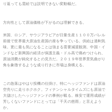
り返っても需給では説明できない変動幅だ。
方向性として原油価格が下がるのは理解できる。
米国、ロシア、サウジアラビアが日量生産１１００万バレル
前後で世界最大原油生産国の座を争っている。供給は過剰気
味。更に最も気になることは強まる需要減退観測。中国・イ
ンドなど新興国の経済が保護主義・ドル高で痛めつけられ、
原油消費が鈍化するとの見方だ。２０１９年世界景気曲がり
角を象徴するような成り行きに市場は身構える。
この急落はやはり投機の仕掛け。特にヘッジファンドは原油
空売りに走りホクホク。フィナンシャルタイムズにも原油で
大儲けしたヘッジファンドの事例が載る。株安で運用成績が
芳しくないファンドにとっては「干天の慈雨」と言えよう
か。