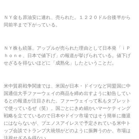
ＮＹ金も原油安に連れ、売られた。１２２０ドル台後半から
同前半まで下がっている。
ＮＹ株も続落。アップルが売られた理由として日本発「ｉＰ
ｈｏｎｅ、日本で値下げ」の報道が挙げられている。値下げ
せざるを得ないほどに「成熟化」したということだ。
米中貿易戦争関連では、米国が日本・ドイツなど同盟国に中
国通信大手ファーウェイの商品を締め出すように勧告してい
るとの報道が注目された。ファーウェイって私もタブレット
で使っているぜ（笑）。国ごとにきめ細かいマーケティング
戦略を立てているので日本やドイツ市場ではそう簡単に撤退
にはならないが、ブエノスアイレスで予定されている米中ト
ップ会談でトランプ大統領がどのように振舞うのか。市場は
注視せざるを得ない。