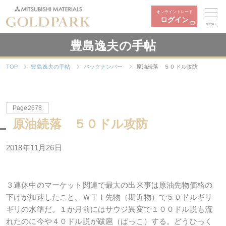
オンライントレード
ログイン
MENU
豊島逸夫の手帖
TOP
豊島逸夫の手帖
バックナンバー
原油続落 ５０ドル攻防
Page2678
原油続落 ５０ドル攻防
2018年11月26日
３連休中のマーケット関連で最大の出来事は原油先物価格の
下げが加速したこと。ＷＴＩ先物（期近物）で５０ドルギリ
ギリの水準だ。１か月前にはサウジ異変で１００ドル説も流
れたのに今や４０ドル説が跋扈（ばっこ）する。どうひっく