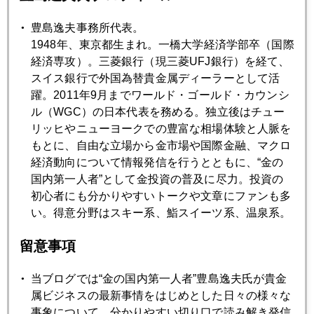
1月
2月
3月
4月
5月
6月
豊島逸夫事務所代表。
1948年、東京都生まれ。一橋大学経済学部卒（国際
7月
8月
9月
10月
11月
12月
経済専攻）。三菱銀行（現三菱UFJ銀行）を経て、
スイス銀行で外国為替貴金属ディーラーとして活
躍。2011年9月までワールド・ゴールド・カウンシ
2018年11月30日
ル（WGC）の日本代表を務める。独立後はチュー
どうなる来年の金価格
リッヒやニューヨークでの豊富な相場体験と人脈を
もとに、自由な立場から金市場や国際金融、マクロ
経済動向について情報発信を行うとともに、“金の
2018年11月30日
国内第一人者”として金投資の普及に尽力。投資の
市場揺らす二人のタカ派
初心者にも分かりやすいトークや文章にファンも多
い。得意分野はスキー系、鮨スイーツ系、温泉系。
2018年11月28日
留意事項
原油、サウジ米露協調シナリオ
当ブログでは“金の国内第一人者”豊島逸夫氏が貴金
属ビジネスの最新事情をはじめとした日々の様々な
2018年11月28日
事象について、分かりやすい切り口で読み解き発信