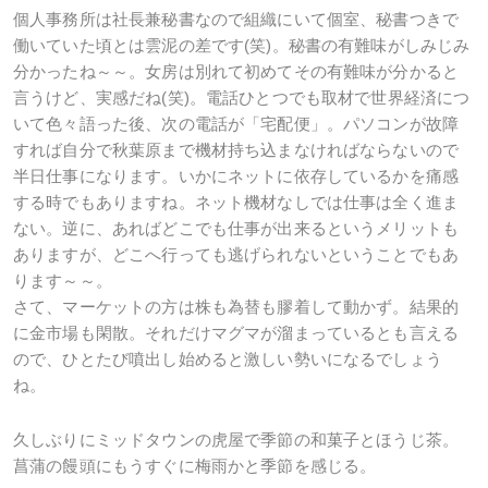
個人事務所は社長兼秘書なので組織にいて個室、秘書つきで
働いていた頃とは雲泥の差です(笑)。秘書の有難味がしみじみ
分かったね～～。女房は別れて初めてその有難味が分かると
言うけど、実感だね(笑)。電話ひとつでも取材で世界経済につ
いて色々語った後、次の電話が「宅配便」。パソコンが故障
すれば自分で秋葉原まで機材持ち込まなければならないので
半日仕事になります。いかにネットに依存しているかを痛感
する時でもありますね。ネット機材なしでは仕事は全く進ま
ない。逆に、あればどこでも仕事が出来るというメリットも
ありますが、どこへ行っても逃げられないということでもあ
ります～～。
さて、マーケットの方は株も為替も膠着して動かず。結果的
に金市場も閑散。それだけマグマが溜まっているとも言える
ので、ひとたび噴出し始めると激しい勢いになるでしょう
ね。
久しぶりにミッドタウンの虎屋で季節の和菓子とほうじ茶。
菖蒲の饅頭にもうすぐに梅雨かと季節を感じる。