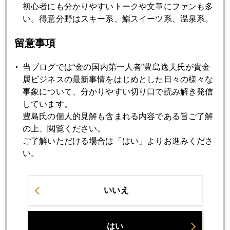
初心者にも分かりやすいトークや文章にファンも多
金相場、調整局面に
い。得意分野はスキー系、鮨スイーツ系、温泉系。
留意事項
2018年05月18日
米朝対談、北朝鮮態度豹変、中国の入れ知恵？
当ブログでは“金の国内第一人者”豊島逸夫氏が貴金
属ビジネスの最新事情をはじめとした日々の様々な
事象について、分かりやすい切り口で読み解き発信
2018年05月17日
しています。
お粗末、日銀職員記念金貨「窃盗」事件
豊島氏の個人的見解も含まれる内容である旨ご了解
の上、閲覧ください。
2018年05月16日
ご了解いただける場合は「はい」よりお進みくださ
金１３００ドル割れ！
い。
2018年05月15日
いいえ
変わらない日本
はい