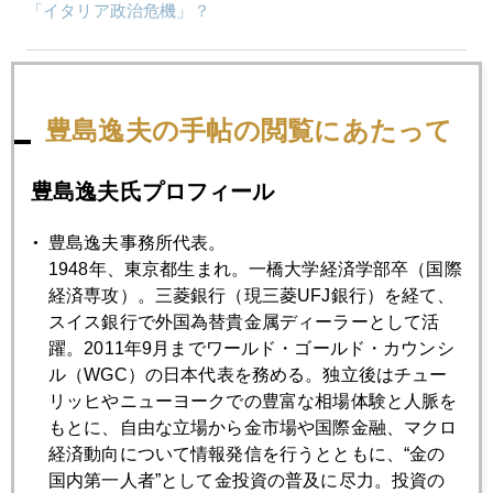
「イタリア政治危機」？
2018年05月28日
漆と金
豊島逸夫の手帖の閲覧にあたって
2018年05月25日
豊島逸夫氏プロフィール
北朝鮮急展開、有事の金、急騰
豊島逸夫事務所代表。
1948年、東京都生まれ。一橋大学経済学部卒（国際
2018年05月24日
経済専攻）。三菱銀行（現三菱UFJ銀行）を経て、
アベリスクとトランプリスク
スイス銀行で外国為替貴金属ディーラーとして活
躍。2011年9月までワールド・ゴールド・カウンシ
ル（WGC）の日本代表を務める。独立後はチュー
2018年05月23日
リッヒやニューヨークでの豊富な相場体験と人脈を
危うい米国第一主義
もとに、自由な立場から金市場や国際金融、マクロ
経済動向について情報発信を行うとともに、“金の
国内第一人者”として金投資の普及に尽力。投資の
2018年05月21日