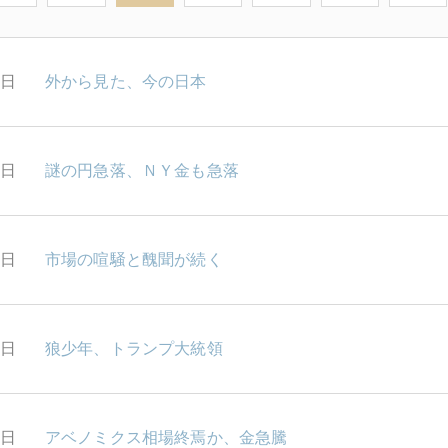
0日
外から見た、今の日本
9日
謎の円急落、ＮＹ金も急落
8日
市場の喧騒と醜聞が続く
7日
狼少年、トランプ大統領
6日
アベノミクス相場終焉か、金急騰