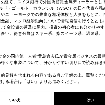
）を経て、スイス銀行で外国為替貴金属ディーラーとして
ールド・ゴールド・カウンシル（WGC）の日本代表を務
ヒやニューヨークでの豊富な相場体験と人脈をもとに、
5日
デジタル・ゴールド
際金融、マクロ経済動向について情報発信を行うとともに
として金投資の普及に尽力。投資の初心者にも分かりやす
も多い。得意分野はスキー系、鮨スイーツ系、温泉系。
4日
森友問題で円買い・日本株売り説は、日本人の自惚れ
は“金の国内第一人者”豊島逸夫氏が貴金属ビジネスの最
3日
中国人と金
の様々な事象について、分かりやすい切り口で読み解き
人的見解も含まれる内容である旨ご了解の上、閲覧くだ
2日
森友問題雑感
だける場合は「はい」よりお進みください。
いいえ
はい
9日
米朝対話サプライズ