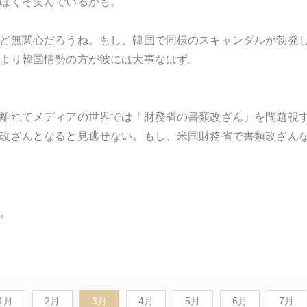
ほくそ笑んでいるかも。
ど無関心だろうね。もし、韓国で同様のスキャンダルが勃発
より韓国情勢の方が彼には大事なはず。
離れてメディアの世界では「財務省の書類改ざん」を問題視
改ざんとなると見逃せない。もし、米国財務省で書類改ざん
。
1月
2月
3月
4月
5月
6月
7月