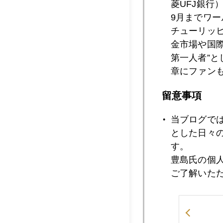
菱UFJ銀行
9月までワ
チューリッ
2018年03月1
金市場や国
第一人者”
章にファン
2018年03月1
留意事項
当ブログで
2018年03月1
とした日々
す。
豊島氏の個
2018年03月1
ご了解いた
2018年03月0