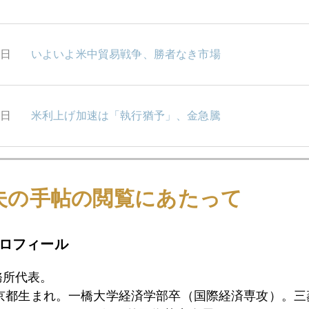
3日
いよいよ米中貿易戦争、勝者なき市場
2日
米利上げ加速は「執行猶予」、金急騰
0日
フェイスブック・スキャンダル
夫の手帖の閲覧にあたって
9日
中国人民銀行、総裁人事
ロフィール
務所代表。
東京都生まれ。一橋大学経済学部卒（国際経済専攻）。
6日
カドロー新国家経済会議委員長はアンチ・ゴールド派