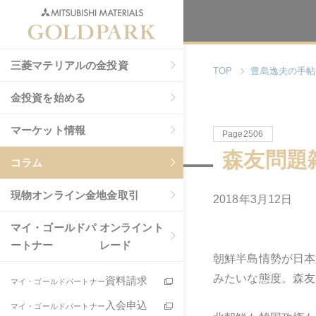
三菱マテリアルの金投資
TOP
豊島逸夫の手帖
金投資を始める
マーケット情報
Page2506
森友問題
コラム
現物
オンライン金地金取引
2018年3月12日
マイ・ゴールドパ
オンライント
ートナー
レード
朝鮮半島情勢が日本
みたいな態度。森友
資料請求
マイ・ゴールドパートナー
入会申込
マイ・ゴールドパートナー