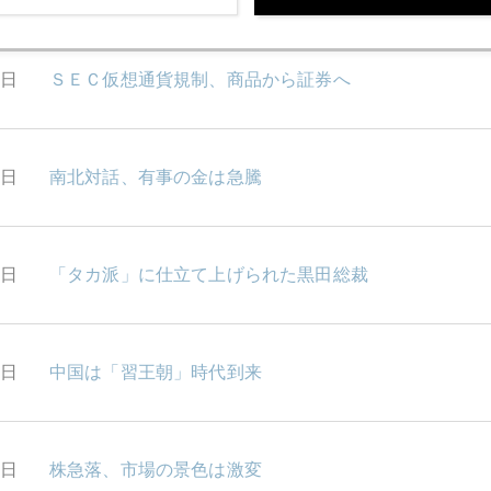
8日
ＳＥＣ仮想通貨規制、商品から証券へ
7日
南北対話、有事の金は急騰
6日
「タカ派」に仕立て上げられた黒田総裁
5日
中国は「習王朝」時代到来
2日
株急落、市場の景色は激変