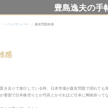
豊島逸夫の手
バックナンバー
森友問題雑感
雑感
置き去りで進行している時、日本市場が森友問題で揺れても
が要因で日本株売りとか円高とかそれほど日本に興味持って