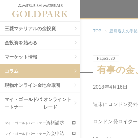
三菱マテリアルの金投資
TOP
豊島逸夫の手帖
金投資を始める
マーケット情報
Page2530
有事の金
コラム
現物
オンライン金地金取引
2018年4月16日
マイ・ゴールドパ
オンライント
週末にロンドン発外
ートナー
レード
ロンドン発ロイター
資料請求
マイ・ゴールドパートナー
入会申込
マイ・ゴールドパートナー