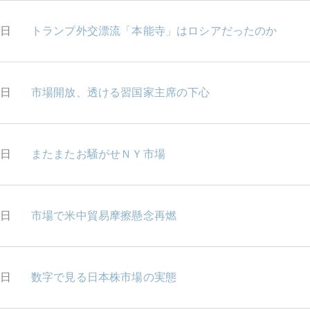
2日
トランプ外交漂流「本能寺」はロシアだったのか
1日
市場開放、透ける習国家主席の下心
0日
またまたお騒がせＮＹ市場
9日
市場で米中貿易摩擦懸念再燃
6日
数字で見る日本株市場の実態