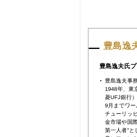
豊島逸
豊島逸夫氏プ
豊島逸夫事
1948年、
菱UFJ銀行
2018年
9月までワ
チューリッ
金市場や国
2018年04月2
第一人者”