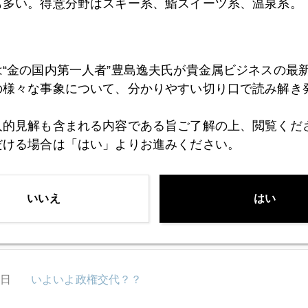
も多い。得意分野はスキー系、鮨スイーツ系、温泉系。
6日
人民元覇権、習近平氏の野望、金復権、円高８０円も
は“金の国内第一人者”豊島逸夫氏が貴金属ビジネスの最
の様々な事象について、分かりやすい切り口で読み解き
5日
３％ショック、日本にも波及
人的見解も含まれる内容である旨ご了解の上、閲覧くだ
だける場合は「はい」よりお進みください。
4日
円安の賞味期限は？
いいえ
はい
3日
謎のドル金利急騰
0日
いよいよ政権交代？？