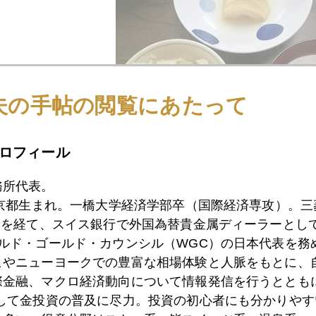
夫の手帖の閲覧にあたって
ロフィール
務所代表。
東京都生まれ。一橋大学経済学部卒（国際経済専攻）。
）を経て、スイス銀行で外国為替貴金属ディーラーとして
1月
2月
3月
4月
5月
6月
7月
ールド・ゴールド・カウンシル（WGC）の日本代表を務
ヒやニューヨークでの豊富な相場体験と人脈をもとに、
際金融、マクロ経済動向について情報発信を行うとともに
7日
中国ミレ二アル世代の悩み
として金投資の普及に尽力。投資の初心者にも分かりやす