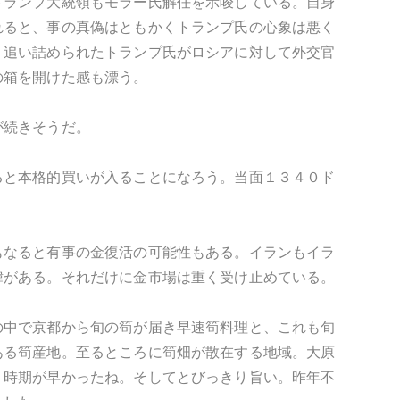
トランプ大統領もモラー氏解任を示唆している。自身
れると、事の真偽はともかくトランプ氏の心象は悪く
。追い詰められたトランプ氏がロシアに対して外交官
の箱を開けた感も漂う。
が続きそうだ。
ると本格的買いが入ることになろう。当面１３４０ド
もなると有事の金復活の可能性もある。イランもイラ
緯がある。それだけに金市場は重く受け止めている。
の中で京都から旬の筍が届き早速筍料理と、これも旬
ある筍産地。至るところに筍畑が散在する地域。大原
く時期が早かったね。そしてとびっきり旨い。昨年不