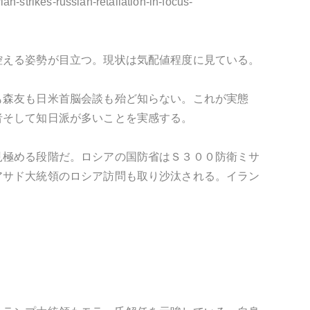
ian-strikes-russian-retaliation-in-focus-
控える姿勢が目立つ。現状は気配値程度に見ている。
も森友も日米首脳会談も殆ど知らない。これが実態
者そして知日派が多いことを実感する。
見極める段階だ。ロシアの国防省はＳ３００防衛ミサ
アサド大統領のロシア訪問も取り沙汰される。イラン