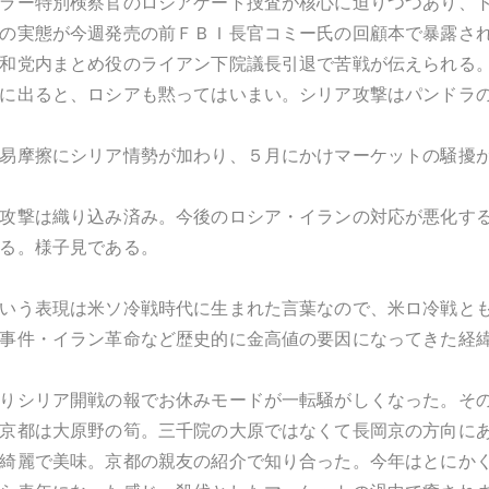
ラー特別検察官のロシアゲート捜査が核心に迫りつつあり、
の実態が今週発売の前ＦＢＩ長官コミー氏の回顧本で暴露さ
和党内まとめ役のライアン下院議長引退で苦戦が伝えられる
に出ると、ロシアも黙ってはいまい。シリア攻撃はパンドラ
易摩擦にシリア情勢が加わり、５月にかけマーケットの騒擾
攻撃は織り込み済み。今後のロシア・イランの対応が悪化す
る。様子見である。
いう表現は米ソ冷戦時代に生まれた言葉なので、米ロ冷戦と
事件・イラン革命など歴史的に金高値の要因になってきた経
りシリア開戦の報でお休みモードが一転騒がしくなった。そ
京都は大原野の筍。三千院の大原ではなくて長岡京の方向に
綺麗で美味。京都の親友の紹介で知り合った。今年はとにか