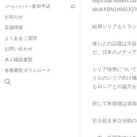
https://uk.reuters.co
参加申込
ゴールドセミナー
idUKKBN1HM0JQ?i
お知らせ
結局シリアもトラン
店舗情報
よくあるご質問
彼らとの話題は大谷
お問い合わせ
だ。日本のメディア
本人確認書類
シリア情勢について
各種書類ダウンロード
イルのシリア向け補
もロシアとの協力を
対して米国側は追加
引き続き米ロ冷戦の