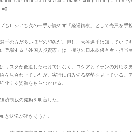
m/article/uk-mideast-crisis-syria-markets/oil-gold-to-gain-on-syr
l=0
プもロシアも次の一手が読めず「経過観察」として売買を手
選手の方が多いほどの印象だ。但し、大谷選手は知っていて
に登場する「外国人投資家」は一握りの日本株保有者・担当
はリスクが後退したわけではなく、ロシアとイランの対応を
給を見合わせていたが、実行に踏み切る姿勢を見せている。
強化する姿勢をちらつかせる。
経済制裁の発動を明言した。
如き状況が続きそうだ。