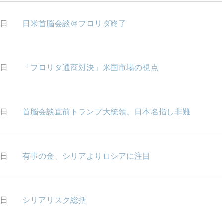
9日
日米首脳会談＠フロリダ終了
8日
「フロリダ通商対決」米国市場の視点
7日
首脳会談直前トランプ大統領、日本名指し非難
6日
有事の金、シリアよりロシアに注目
3日
シリアリスク総括