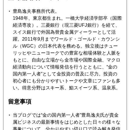
豊島逸夫事務所代表。
1948年、東京都生まれ。一橋大学経済学部卒（国際
経済専攻）。三菱銀行（現三菱UFJ銀行）を経て、
スイス銀行で外国為替貴金属ディーラーとして活
躍。2011年9月までワールド・ゴールド・カウンシ
ル（WGC）の日本代表を務める。独立後はチュー
リッヒやニューヨークでの豊富な相場体験と人脈を
もとに、自由な立場から金市場や国際金融、マクロ
経済動向について情報発信を行うとともに、“金の
国内第一人者”として金投資の普及に尽力。投資の
中国個人の外貨選好、それを人為的に制限する金融当局。そ
初心者にも分かりやすいトークや文章にファンも多
の結果、規制の抜け穴を探し続ける個人。
い。得意分野はスキー系、鮨スイーツ系、温泉系。
習近平氏は徹底した力による一極支配を目指すが、人民元を
留意事項
保有する中国個人の気持ちまでは支配できない。
当ブログでは“金の国内第一人者”豊島逸夫氏が貴金
市場では米中貿易戦争が通貨戦争にエスカレートするシナリ
属ビジネスの最新事情をはじめとした日々の様々な
オを警戒している。
事象について、分かりやすい切り口で読み解き発信