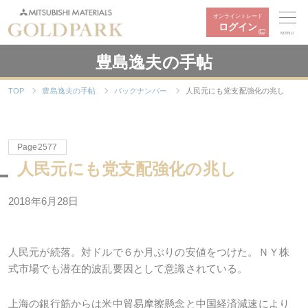
オンライントレード
ログイン
MENU
豊島逸夫の手帖
TOP
豊島逸夫の手帖
バックナンバー
人民元にも党支配強化の兆し
Page2577
人民元にも党支配強化の兆し
2018年6月28日
人民元が続落。対ドルで６か月ぶりの安値をつけた。ＮＹ株
式市場でも潜在的波乱要因として意識されている。
上海の銀行筋からは米中貿易摩擦懸念と中国経済減速により