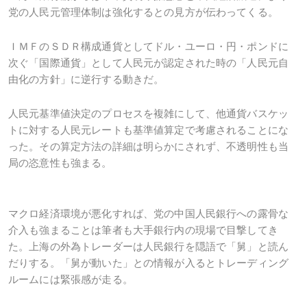
党の人民元管理体制は強化するとの見方が伝わってくる。
ＩＭＦのＳＤＲ構成通貨としてドル・ユーロ・円・ポンドに
次ぐ「国際通貨」として人民元が認定された時の「人民元自
由化の方針」に逆行する動きだ。
人民元基準値決定のプロセスを複雑にして、他通貨バスケッ
トに対する人民元レートも基準値算定で考慮されることにな
った。その算定方法の詳細は明らかにされず、不透明性も当
局の恣意性も強まる。
マクロ経済環境が悪化すれば、党の中国人民銀行への露骨な
介入も強まることは筆者も大手銀行内の現場で目撃してき
た。上海の外為トレーダーは人民銀行を隠語で「舅」と読ん
だりする。「舅が動いた」との情報が入るとトレーディング
ルームには緊張感が走る。