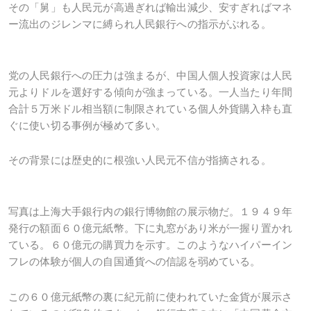
その「舅」も人民元が高過ぎれば輸出減少、安すぎればマネ
ー流出のジレンマに縛られ人民銀行への指示がぶれる。
党の人民銀行への圧力は強まるが、中国人個人投資家は人民
元よりドルを選好する傾向が強まっている。一人当たり年間
合計５万米ドル相当額に制限されている個人外貨購入枠も直
ぐに使い切る事例が極めて多い。
その背景には歴史的に根強い人民元不信が指摘される。
写真は上海大手銀行内の銀行博物館の展示物だ。１９４９年
発行の額面６０億元紙幣。下に丸窓があり米が一握り置かれ
ている。６０億元の購買力を示す。このようなハイパーイン
フレの体験が個人の自国通貨への信認を弱めている。
この６０億元紙幣の裏に紀元前に使われていた金貨が展示さ