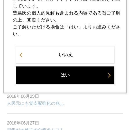
しています。
豊島氏の個人的見解も含まれる内容である旨ご了解
の上、閲覧ください。
2018年
ご了解いただける場合は「はい」よりお進みくださ
い。
1月
2月
3月
4月
5月
6月
7月
8月
9月
10月
11月
12月
いいえ
2018年06月29日
はい
西野監督は投資家向き指導者
2018年06月29日
人民元にも党支配強化の兆し
2018年06月27日
日銀が大株主の企業名リスト