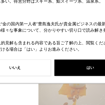
も多い。得意分野はスキー系、鮨スイーツ系、温泉系。
は“金の国内第一人者”豊島逸夫氏が貴金属ビジネスの最
の様々な事象について、分かりやすい切り口で読み解き
人的見解も含まれる内容である旨ご了解の上、閲覧くだ
だける場合は「はい」よりお進みください。
ミカンのパテ。シンプルで旨かった。
いいえ
はい