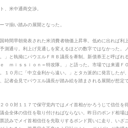
ト、米中通商交渉。
ーマ揃い踏みの展開となった。
国時間早朝発表された米消費者物価上昇率。低めに出れば利
予測通り。利上げ見通しを変えるほどの数字ではなかった。
。」と執拗にパウエルＦＲＢ議長を牽制。新債券王と呼ばれ
ｅ ｍｉｓｓｉｏｎ＝特攻隊。」と語った。市場では来週Ｆ
。１０月に「中立金利から遠い。」とタカ派的に発言したが
、記者会見でパウエル議長が踏み絵を踏まされる展開が想定
２００対１１７で保守党内ではメイ首相がかろうじて信任を
議会全体の信任を取り付けねばならない。昨日のポンド相場
票読みでメイ首相信任を先取りするポンド買いに走り、いざ