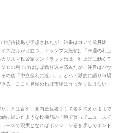
上げ期待後退が予想されたが、結果はコアで前月比
ノイズだけが目立つ。トランプ大統領は「来週の利上
るカリスマ投資家グンドラック氏は「利上げに動くＦ
ＯＭＣの利上げはほぼ織り込み済みだが、注目はパウ
、その後「中立金利に近い。」とハト派的に語り市場
できる。ここを見極めねば市場はうっかり動けない。
得た。とは言え、党内造反者１１７名を抱えたままで
は絵に描いたような投機筋の「噂で買ってニュースで
ニュースで現実となればポジション巻き戻しでポンド