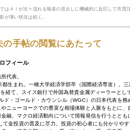
ではＡＩが次々流れる報道の見出しに機械的に反応して売買
影が薄い状況は続く。
夫の手帖の閲覧にあたって
どおり。１２４０ドル台で行ったり来たり。値固め。
ロフィール
務所代表。
東京都生まれ。一橋大学経済学部卒（国際経済専攻）。
）を経て、スイス銀行で外国為替貴金属ディーラーとして
ールド・ゴールド・カウンシル（WGC）の日本代表を務
ヒやニューヨークでの豊富な相場体験と人脈をもとに、
際金融、マクロ経済動向について情報発信を行うとともに
として金投資の普及に尽力。投資の初心者にも分かりやす