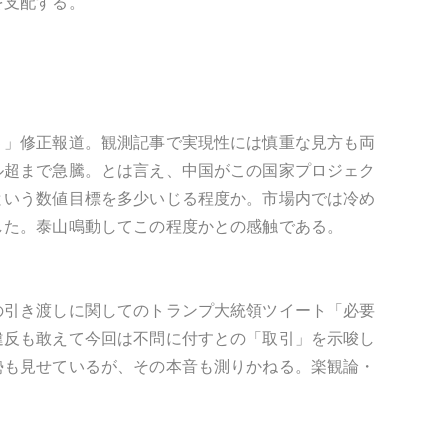
を支配する。
５」修正報道。観測記事で実現性には慎重な見方も両
ル超まで急騰。とは言え、中国がこの国家プロジェク
という数値目標を多少いじる程度か。市場内では冷め
した。泰山鳴動してこの程度かとの感触である。
の引き渡しに関してのトランプ大統領ツイート「必要
違反も敢えて今回は不問に付すとの「取引」を示唆し
勢も見せているが、その本音も測りかねる。楽観論・