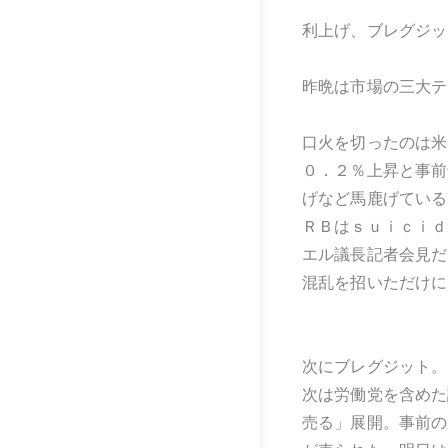
利上げ、ブレグジッ
昨晩は市場の三大テ
口火を切ったのは米
０．２％上昇と事前
げなど馬鹿げている
ＲＢはｓｕｉｃｉｄ
エル議長記者会見だ
混乱を招いただけに
次にブレグジット。
次は労働党を含めた
売る」展開。事前の