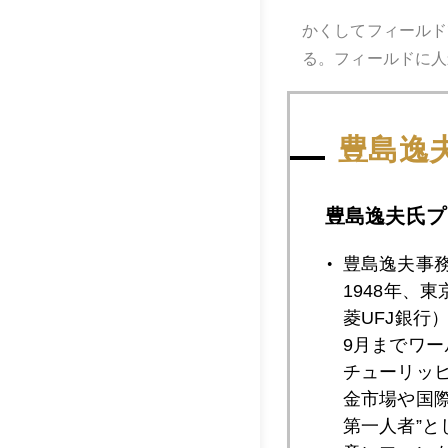
かくしてフィールド
る。フィールドに人
豊島逸
金価格は下のグラフ
豊島逸夫氏プ
豊島逸夫事
1948年、
菱UFJ銀行
9月までワ
チューリッ
金市場や国
第一人者”