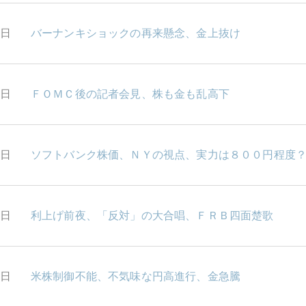
1日
バーナンキショックの再来懸念、金上抜け
0日
ＦＯＭＣ後の記者会見、株も金も乱高下
9日
ソフトバンク株価、ＮＹの視点、実力は８００円程度
9日
利上げ前夜、「反対」の大合唱、ＦＲＢ四面楚歌
8日
米株制御不能、不気味な円高進行、金急騰