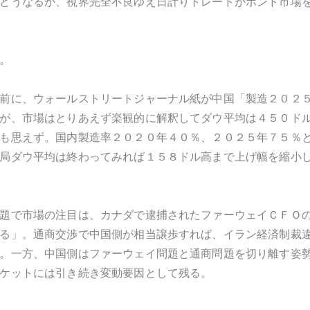
どうなるか、視界完全不良ゆえ日計りトレードがポンド市場
。
前に、ウォールストリートジャーナル紙が中国「製造２０２
が、市場はとりあえず楽観的に解釈してダウ平均は４５０ド
も思えず。国内製造率２０２０年４０％、２０２５年７５％
局ダウ平均は終わってみれば１５８ドル高まで上げ幅を縮小
題で市場の注目は、カナダで逮捕されたファーウェイＣＦＯ
る」。通商交渉で中国側が相当譲歩すれば、イラン経済制裁
。一方、中国側はファーウェイ問題と通商問題を切り離す姿
ケットには引き続き変動要因として残る。