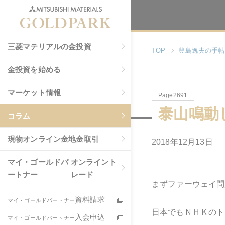
三菱マテリアルの金投資
TOP
豊島逸夫の手帖
金投資を始める
マーケット情報
Page2691
泰山鳴動
コラム
現物
オンライン金地金取引
2018年12月13日
マイ・ゴールドパ
オンライント
ートナー
レード
まずファーウェイ問
資料請求
マイ・ゴールドパートナー
日本でもＮＨＫのト
入会申込
マイ・ゴールドパートナー