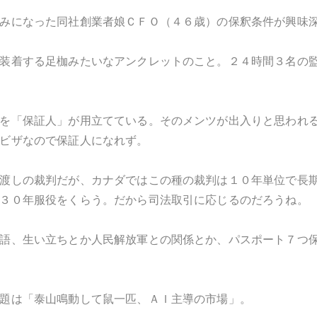
みになった同社創業者娘ＣＦＯ（４６歳）の保釈条件が興味
装着する足枷みたいなアンクレットのこと。２４時間３名の
を「保証人」が用立てている。そのメンツが出入りと思われ
ビザなので保証人になれず。
渡しの裁判だが、カナダではこの種の裁判は１０年単位で長
３０年服役をくらう。だから司法取引に応じるのだろうね。
語、生い立ちとか人民解放軍との関係とか、パスポート７つ
題は「泰山鳴動して鼠一匹、ＡＩ主導の市場」。