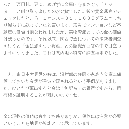
った一万円札。更に、めげずに金庫内をまさぐり「アッ
タ！」と叫び取り出したのが金貨でした。後で貴金属商でチ
ェックしたところ、１オンス＝３１．１０３５グラムきっち
り減らずに残っていたと言います。震災でマンションなど不
動産の価値は損なわれましたが、実物資産としての金の価値
は残ったのです。それ以来、関西で金についての消費者調査
を行うと「金は燃えない資産」との認識が回答の中で目立つ
ようになりました。これは関西地区特有の調査結果でした。
一方、東日本大震災の時は、沿岸部の住民が家庭内金庫に保
管しておいた金塊が津波で流されるという事例がありまし
た。ひとたび流出すると金は「無記名」の資産ですから、所
有権を証明することが難しいのですね。
金の現物の価値は有事でも残りますが、保管には注意が必要
ということを地震が教訓として示しています。