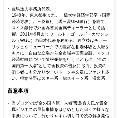
地震と金
豊島逸夫事務所代表。
1948年、東京都生まれ。一橋大学経済学部卒（国際
2018年06月18日
経済専攻）。三菱銀行（現三菱UFJ銀行）を経て、
金急落
スイス銀行で外国為替貴金属ディーラーとして活
躍。2011年9月までワールド・ゴールド・カウンシ
ル（WGC）の日本代表を務める。独立後はチュー
2018年06月15日
リッヒやニューヨークでの豊富な相場体験と人脈を
中央銀行会合ウィーク
もとに、自由な立場から金市場や国際金融、マクロ
経済動向について情報発信を行うとともに、“金の
国内第一人者”として金投資の普及に尽力。投資の
2018年06月14日
初心者にも分かりやすいトークや文章にファンも多
「ＦＲＢを疑え」パウエル氏試練
い。得意分野はスキー系、鮨スイーツ系、温泉系。
留意事項
2018年06月13日
米朝首脳会談、市場はスルー
当ブログでは“金の国内第一人者”豊島逸夫氏が貴金
属ビジネスの最新事情をはじめとした日々の様々な
2018年06月13日
事象について、分かりやすい切り口で読み解き発信