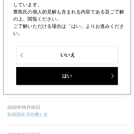
米朝合意文書署名、冷ややかな市場
しています。
豊島氏の個人的見解も含まれる内容である旨ご了解
の上、閲覧ください。
2018年06月11日
ご了解いただける場合は「はい」よりお進みくださ
穏やかならぬＧ７
い。
2018年06月08日
いいえ
バフェット氏、四半期決算廃すべし
はい
2018年06月07日
米中間選挙戦入り
2018年06月06日
新興国経済危機と金