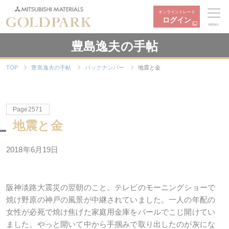
オンライントレード
ログイン
MENU
豊島逸夫の手帖
TOP
豊島逸夫の手帖
バックナンバー
地震と金
Page2571
地震と金
2018年6月19日
阪神淡路大震災の翌朝のこと。テレビのモーニングショーで
焼け野原の神戸の風景が中継されていました。一人の年配の
女性が必死で焼け焦げた家庭用金庫をバールでこじ開けてい
ました。やっと開いて中から手掴みで取り出したのが灰にな