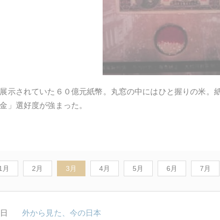
展示されていた６０億元紙幣。丸窓の中にはひと握りの米。
金」選好度が強まった。
1月
2月
3月
4月
5月
6月
7月
0日
外から見た、今の日本