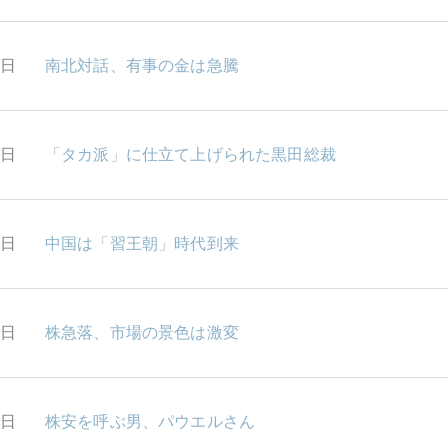
7日
南北対話、有事の金は急騰
6日
「タカ派」に仕立て上げられた黒田総裁
5日
中国は「習王朝」時代到来
2日
株急落、市場の景色は激変
1日
株安を呼ぶ男、パウエルさん