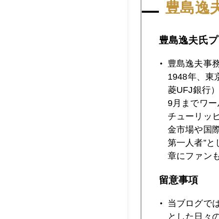
豊島逸
2018年03月2
豊島逸夫氏プ
豊島逸夫事
1948年、
2018年03月2
菱UFJ銀行
9月までワ
チューリッ
2018年03月1
金市場や国
第一人者”
章にファン
2018年03月1
留意事項
当ブログで
2018年03月1
とした日々