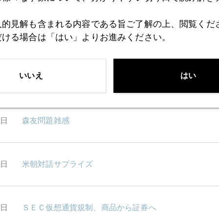
人的見解も含まれる内容である旨ご了解の上、閲覧くだ
4日
森友問題で円買い・日本株売り説は、日本人の自惚れ
だける場合は「はい」よりお進みください。
いいえ
はい
3日
中国人と金
2日
森友問題雑感
9日
米朝対話サプライズ
8日
ＳＥＣ仮想通貨規制、商品から証券へ