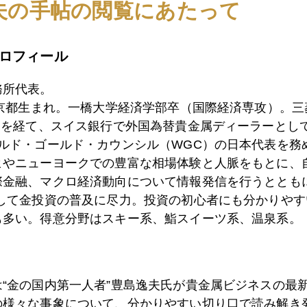
夫の手帖の閲覧にあたって
2日
米利上げ加速は「執行猶予」、金急騰
ロフィール
務所代表。
東京都生まれ。一橋大学経済学部卒（国際経済専攻）。
0日
フェイスブック・スキャンダル
）を経て、スイス銀行で外国為替貴金属ディーラーとして
ールド・ゴールド・カウンシル（WGC）の日本代表を務
ヒやニューヨークでの豊富な相場体験と人脈をもとに、
9日
中国人民銀行、総裁人事
際金融、マクロ経済動向について情報発信を行うとともに
として金投資の普及に尽力。投資の初心者にも分かりやす
も多い。得意分野はスキー系、鮨スイーツ系、温泉系。
6日
カドロー新国家経済会議委員長はアンチ・ゴールド派
は“金の国内第一人者”豊島逸夫氏が貴金属ビジネスの最
5日
デジタル・ゴールド
の様々な事象について、分かりやすい切り口で読み解き