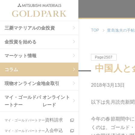
三菱マテリアルの金投資
TOP
豊島逸夫の手帖
金投資を始める
マーケット情報
Page2507
中国人と
コラム
現物
オンライン金地金取引
2018年3月13日
マイ・ゴールドパ
オンライント
以下は先月読売新聞
ートナー
レード
今年の春節期間中に
資料請求
マイ・ゴールドパートナー
くのは、ゴールド・
入会申込
マイ・ゴールドパートナー