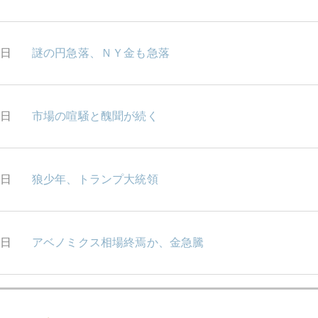
9日
謎の円急落、ＮＹ金も急落
8日
市場の喧騒と醜聞が続く
7日
狼少年、トランプ大統領
6日
アベノミクス相場終焉か、金急騰
3日
いよいよ米中貿易戦争、勝者なき市場