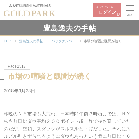
オンライントレード
ログイン
MENU
豊島逸夫の手帖
TOP
豊島逸夫の手帖
バックナンバー
市場の喧騒と醜聞が続く
Page2517
市場の喧騒と醜聞が続く
2018年3月28日
昨晩のＮＹ市場も大荒れ。日本時間午前３時頃までは、ＮＹ
株も前日比ダウ平均２００ポイント超上昇で持ち直していた
のだが、突如ナスダックがスルスルと下げだした。それにズ
ルズル引きずられるようにダウもあっという間に前日比４０