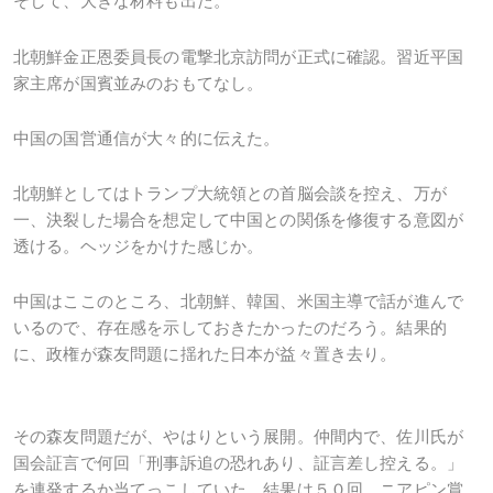
そして、大きな材料も出た。
北朝鮮金正恩委員長の電撃北京訪問が正式に確認。習近平国
家主席が国賓並みのおもてなし。
中国の国営通信が大々的に伝えた。
北朝鮮としてはトランプ大統領との首脳会談を控え、万が
一、決裂した場合を想定して中国との関係を修復する意図が
透ける。ヘッジをかけた感じか。
中国はここのところ、北朝鮮、韓国、米国主導で話が進んで
いるので、存在感を示しておきたかったのだろう。結果的
に、政権が森友問題に揺れた日本が益々置き去り。
その森友問題だが、やはりという展開。仲間内で、佐川氏が
国会証言で何回「刑事訴追の恐れあり、証言差し控える。」
を連発するか当てっこしていた。結果は５０回。ニアピン賞