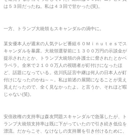
は５３回だったね。私は４３回で甘かった(笑)。
一方、トランプ大統領もスキャンダルの渦中に。
某女優本人が週末の人気テレビ番組６０Ｍｉｎｕｔｅｓでス
キャンダルを暴露。大統領選挙前に１３００万円の示談金が
提示されたとか、トランプ大統領の弁護士に脅されたとかベ
ラベラ。全米で２１００万人の視聴者が釘付けになったほ
ど、話題になっている。佐川氏証言中継は何人の日本人が釘
付けになったのかね～～。私は前述の展開になることが見え
見えだったので、全く見なかったよ。と言うか、それほど暇
じゃない(笑)。
安倍政権の支持率は森友問題スキャンダルで急落したが、ト
ランプ大統領支持率は既に下がっていたので引き続き低位を
漂流。だからこそ、なけなしの支持層を引き付けるために、