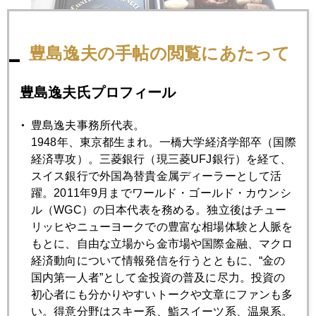
豊島逸夫の手帖の閲覧にあたって
豊島逸夫氏プロフィール
豊島逸夫事務所代表。
1948年、東京都生まれ。一橋大学経済学部卒（国際
経済専攻）。三菱銀行（現三菱UFJ銀行）を経て、
スイス銀行で外国為替貴金属ディーラーとして活
2018年
躍。2011年9月までワールド・ゴールド・カウンシ
ル（WGC）の日本代表を務める。独立後はチュー
1月
2月
3月
4月
5月
6月
リッヒやニューヨークでの豊富な相場体験と人脈を
もとに、自由な立場から金市場や国際金融、マクロ
7月
8月
9月
10月
11月
12月
経済動向について情報発信を行うとともに、“金の
国内第一人者”として金投資の普及に尽力。投資の
初心者にも分かりやすいトークや文章にファンも多
2018年03月30日
い。得意分野はスキー系、鮨スイーツ系、温泉系。