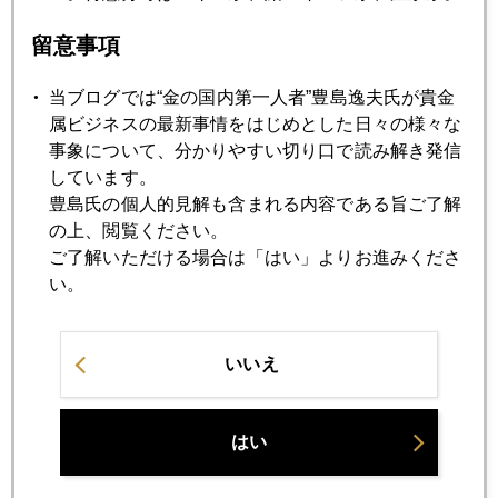
外から見た、今の日本
留意事項
2018年03月29日
当ブログでは“金の国内第一人者”豊島逸夫氏が貴金
謎の円急落、ＮＹ金も急落
属ビジネスの最新事情をはじめとした日々の様々な
事象について、分かりやすい切り口で読み解き発信
しています。
2018年03月28日
豊島氏の個人的見解も含まれる内容である旨ご了解
市場の喧騒と醜聞が続く
の上、閲覧ください。
ご了解いただける場合は「はい」よりお進みくださ
2018年03月27日
い。
狼少年、トランプ大統領
いいえ
2018年03月26日
アベノミクス相場終焉か、金急騰
はい
2018年03月23日