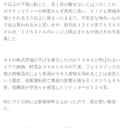
０以上の下落に転じた。全く目が離せないとはこのことか。
ボラティリティーが相変わらず異常に高い。ＶＩＸも警戒水
域とされる２０以上に留まったままだ。不安定な地合いなの
で金は買われるかと思いきや、前日比１２ドル安で１３４０
ドル台。１３５０ドルのレンジ上限はまたもや抜けきれず反
落した。
ＮＹの株式市場の下げを牽引したのがＦＡＮＧと呼ばれるハ
イテク銘柄。軒並み３％から６％の下落。フェイスブックの
個人情報流出により各国がＳＮＳ規制を強めることは必至と
いう懸念。自動運転死亡事故の影響が後を引くテスラも８％
安。投機筋が空売りを推奨したツイッターが１２％安。
特にマクロ的には新規材料もなかったので、筋が悪い株安
だ。