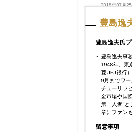
2018年07月2
豊島逸
2018年07月2
豊島逸夫氏プ
豊島逸夫事
2018年07月2
1948年、
菱UFJ銀行
9月までワ
2018年07月2
チューリッ
金市場や国
第一人者”
2018年07月1
章にファン
留意事項