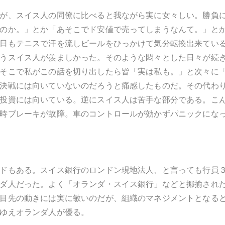
が、スイス人の同僚に比べると我ながら実に女々しい。勝負
のか。」とか「あそこでド安値で売ってしまうなんて。」と
日もテニスで汗を流しビールをひっかけて気分転換出来てい
うスイス人が羨ましかった。そのような悶々とした日々が続
そこで私がこの話を切り出したら皆「実は私も。」と次々に
決戦には向いていないのだろうと痛感したものだ。その代わ
投資には向いている。逆にスイス人は苦手な部分である。こ
時ブレーキが故障。車のコントロールが効かずパニックにな
ドもある。スイス銀行のロンドン現地法人、と言っても行員
ダ人だった。よく「オランダ・スイス銀行」などと揶揄され
目先の動きには実に敏いのだが、組織のマネジメントとなる
ゆえオランダ人が優る。