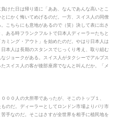
に負けた日は帰り道に「ああ、なんであんな高いとこ
かとにかく悔いてめげるのだ。一方、スイス人の同僚
る。こちらにも意地があるので（笑）決して表に出さ
き、ある時フランクフルトで日本人ディーラーたちと
「カミング・アウト」を始めたのだ。やはり日本人は
り日本人は長期のスタンスでじっくり考え、取り組む
んなジョークがある。スイス人がタクシーでアルプス
ったスイス人の客が後部座席でなんと叫んだか。「メ
３０００人の大所帯であったが、そこのトップ１、
たものだ。ディーラーとしてロンドン市場よりパリ市
と苦手なのだ。そこはさすが全世界を相手に植民地を