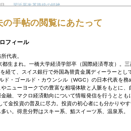
5日
習近平改革路線の頓挫
夫の手帖の閲覧にあたって
4日
日本国債の乱、世界に波及
ロフィール
務所代表。
3日
ＮＹ金を救ったトランプ氏
東京都生まれ。一橋大学経済学部卒（国際経済専攻）。
）を経て、スイス銀行で外国為替貴金属ディーラーとして
ールド・ゴールド・カウンシル（WGC）の日本代表を務
0日
「トランプ・チャイルド」扱いされたパウエル議長
ヒやニューヨークでの豊富な相場体験と人脈をもとに、
際金融、マクロ経済動向について情報発信を行うとともに
として金投資の普及に尽力。投資の初心者にも分かりやす
9日
これがパウエル流、新ＦＲＢ議長の正体
も多い。得意分野はスキー系、鮨スイーツ系、温泉系。