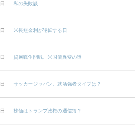
0日
私の失敗談
9日
米長短金利が逆転する日
6日
貿易戦争開戦、米国債異変の謎
5日
サッカージャパン、就活強者タイプは？
4日
株価はトランプ政権の通信簿？