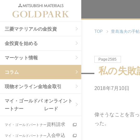
三菱マテリアルの金投資
TOP
豊島逸夫の手帖
金投資を始める
マーケット情報
Page2585
私の失敗
コラム
現物
オンライン金地金取引
2018年7月10日
マイ・ゴールドパ
オンライント
ートナー
レード
偉そうなことを言っ
った。
資料請求
マイ・ゴールドパートナー
入会申込
マイ・ゴールドパートナー