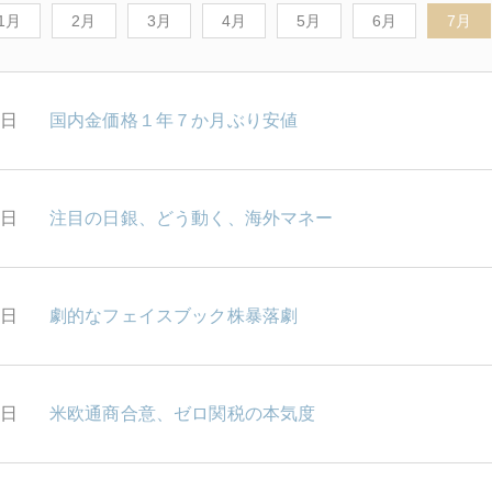
1月
2月
3月
4月
5月
6月
7月
1日
国内金価格１年７か月ぶり安値
0日
注目の日銀、どう動く、海外マネー
7日
劇的なフェイスブック株暴落劇
6日
米欧通商合意、ゼロ関税の本気度