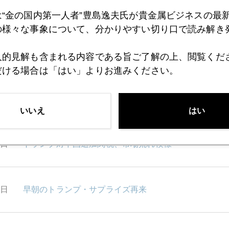
8日
パウエル議会証言でドル高、ＮＹ金１２３０ドル割れ
は“金の国内第一人者”豊島逸夫氏が貴金属ビジネスの最
の様々な事象について、分かりやすい切り口で読み解き
7日
トランプ大統領、対ロ劣勢、対中優勢
人的見解も含まれる内容である旨ご了解の上、閲覧くだ
だける場合は「はい」よりお進みください。
3日
円安なのかドル高なのか
いいえ
はい
2日
トランプ対中国追加関税、市場荒れ模様
1日
早朝のトランプ・サプライズ再来