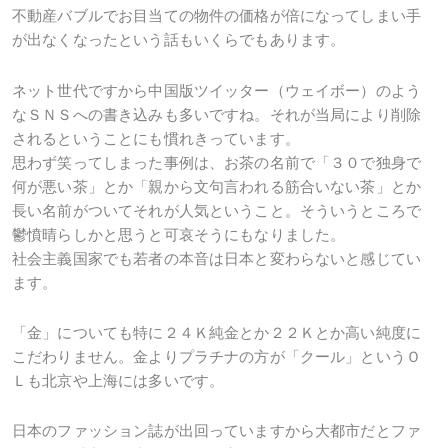
不動産バブルでお目当ての物件の価格が倍になってしまい手
が出なくなったという話もいくらでもあります。
ネット世代ですから中国版ツイッター（ウェイボー）のよう
なＳＮＳへの書き込みも多いですね。それが当局により削除
されるということにも慣れきっています。
思わず笑ってしまった事例は、お茶の名前で「３０で独身で
何が悪い茶」とか「親から文句言われる筋合いない茶」とか
長い名前がついてそれが人気ということ。そういうところで
鬱憤晴らしかと思うと可哀そうにもなりました。
社会主義国家でも若者の本音は日本と変わらないと感じてい
ます。
「金」についても特に２４Ｋ純金とか２２Ｋとか高い純度に
こだわりません。金よりプラチナの方が「クール」というＯ
Ｌも北京や上海には多いです。
日本のファッション誌が出回っていますから大都市だとファ