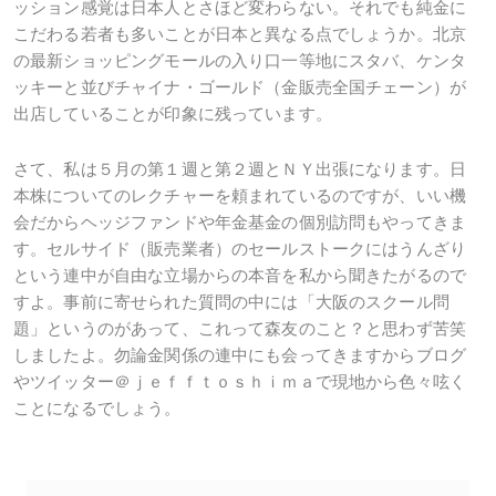
ッション感覚は日本人とさほど変わらない。それでも純金に
こだわる若者も多いことが日本と異なる点でしょうか。北京
の最新ショッピングモールの入り口一等地にスタバ、ケンタ
ッキーと並びチャイナ・ゴールド（金販売全国チェーン）が
出店していることが印象に残っています。
さて、私は５月の第１週と第２週とＮＹ出張になります。日
本株についてのレクチャーを頼まれているのですが、いい機
会だからヘッジファンドや年金基金の個別訪問もやってきま
す。セルサイド（販売業者）のセールストークにはうんざり
という連中が自由な立場からの本音を私から聞きたがるので
すよ。事前に寄せられた質問の中には「大阪のスクール問
題」というのがあって、これって森友のこと？と思わず苦笑
しましたよ。勿論金関係の連中にも会ってきますからブログ
やツイッター＠ｊｅｆｆｔｏｓｈｉｍａで現地から色々呟く
ことになるでしょう。