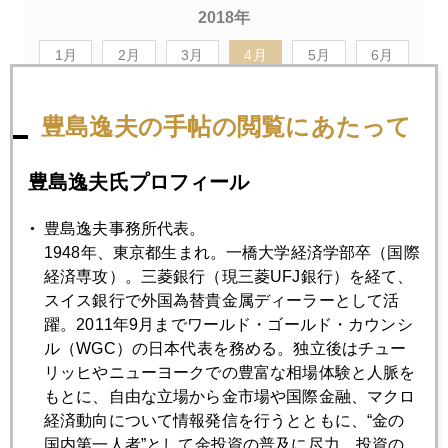
2018年
1月
2月
3月
4月
5月
6月
7月
8月
9月
10月
11月
12月
豊島逸夫の手帖の閲覧にあたって
2018年04月27日
豊島逸夫氏プロフィール
中国ミレ二アル世代の悩み
豊島逸夫事務所代表。
1948年、東京都生まれ。一橋大学経済学部卒（国際
2018年04月26日
経済専攻）。三菱銀行（現三菱UFJ銀行）を経て、
人民元覇権、習近平氏の野望、金復権、円高８０円も
スイス銀行で外国為替貴金属ディーラーとして活
躍。2011年9月までワールド・ゴールド・カウンシ
ル（WGC）の日本代表を務める。独立後はチュー
2018年04月25日
リッヒやニューヨークでの豊富な相場体験と人脈を
３％ショック、日本にも波及
もとに、自由な立場から金市場や国際金融、マクロ
経済動向について情報発信を行うとともに、“金の
国内第一人者”として金投資の普及に尽力。投資の