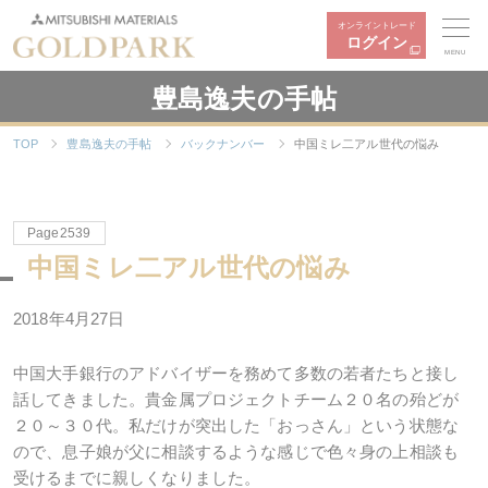
オンライントレード
ログイン
MENU
豊島逸夫の手帖
TOP
豊島逸夫の手帖
バックナンバー
中国ミレ二アル世代の悩み
Page2539
中国ミレ二アル世代の悩み
2018年4月27日
中国大手銀行のアドバイザーを務めて多数の若者たちと接し
話してきました。貴金属プロジェクトチーム２０名の殆どが
２０～３０代。私だけが突出した「おっさん」という状態な
ので、息子娘が父に相談するような感じで色々身の上相談も
受けるまでに親しくなりました。