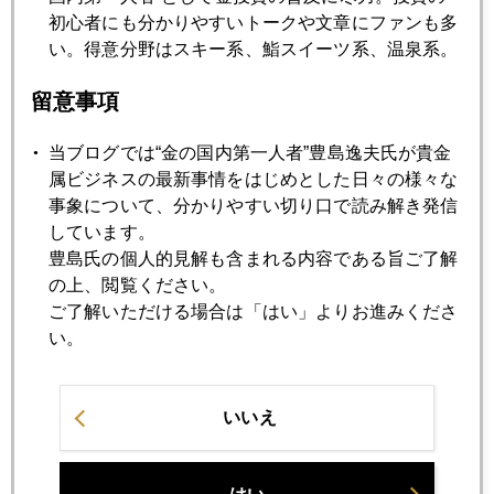
2018年04月24日
初心者にも分かりやすいトークや文章にファンも多
円安の賞味期限は？
い。得意分野はスキー系、鮨スイーツ系、温泉系。
留意事項
2018年04月23日
謎のドル金利急騰
当ブログでは“金の国内第一人者”豊島逸夫氏が貴金
属ビジネスの最新事情をはじめとした日々の様々な
2018年04月20日
事象について、分かりやすい切り口で読み解き発信
いよいよ政権交代？？
しています。
豊島氏の個人的見解も含まれる内容である旨ご了解
の上、閲覧ください。
2018年04月19日
ご了解いただける場合は「はい」よりお進みくださ
日米首脳会談＠フロリダ終了
い。
2018年04月18日
いいえ
「フロリダ通商対決」米国市場の視点