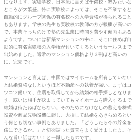
になります。実験学校、日本流に言えば予備校・塾みたいな
ところが大繁盛。特に実験校によっては、そこを卒業すると
自動的にグループ関係の有名校への入学資格が得られること
もあります。学校の先生も実験校の教師の方が報酬が高いの
で、本業そっちのけで塾の先生業に時間を費やす傾向もある
ようです。ついには新築マンションの中に、そこに住めば自
動的に有名実験校の入学権が付いてくるというセールスまで
出始めました。通常のマンション価格より３割ほど高いの
に、完売です。
マンションと言えば、中国ではマイホームを所有していない
と結婚資格なしというほど不動産への執着が強い。まずはコ
ツコツ働いて、住居を取得してから結婚の相手探しとなりま
す。或いは相手が決まっていてもマイホームを購入するまで
結婚は待たねばならない。そのためになけなしの蓄えを株式
投資や商品先物投機に廻し、大損して結婚をあきらめるとい
う何とも切ない事例もありました。「どうしたら今の貯金を
倍にできるか。」と切羽詰った質問をよく受けましたよ。そ
んな旨い話はない！と一蹴したものです。