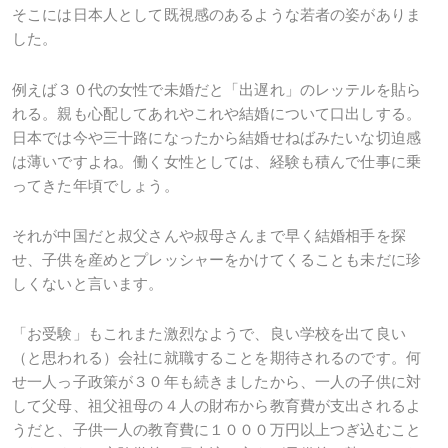
そこには日本人として既視感のあるような若者の姿がありま
した。
例えば３０代の女性で未婚だと「出遅れ」のレッテルを貼ら
れる。親も心配してあれやこれや結婚について口出しする。
日本では今や三十路になったから結婚せねばみたいな切迫感
は薄いですよね。働く女性としては、経験も積んで仕事に乗
ってきた年頃でしょう。
それが中国だと叔父さんや叔母さんまで早く結婚相手を探
せ、子供を産めとプレッシャーをかけてくることも未だに珍
しくないと言います。
「お受験」もこれまた激烈なようで、良い学校を出て良い
（と思われる）会社に就職することを期待されるのです。何
せ一人っ子政策が３０年も続きましたから、一人の子供に対
して父母、祖父祖母の４人の財布から教育費が支出されるよ
うだと、子供一人の教育費に１０００万円以上つぎ込むこと