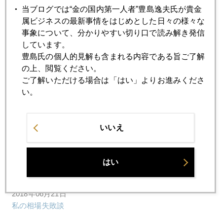
当ブログでは“金の国内第一人者”豊島逸夫氏が貴金
2018年06月29日
属ビジネスの最新事情をはじめとした日々の様々な
人民元にも党支配強化の兆し
事象について、分かりやすい切り口で読み解き発信
しています。
豊島氏の個人的見解も含まれる内容である旨ご了解
2018年06月27日
の上、閲覧ください。
日銀が大株主の企業名リスト
ご了解いただける場合は「はい」よりお進みくださ
い。
2018年06月26日
米中株式共倒れリスク
いいえ
2018年06月25日
金に関する日経掲載原稿
はい
2018年06月21日
私の相場失敗談