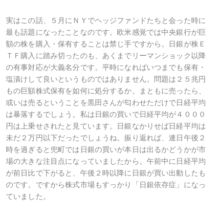
実はこの話、５月にＮＹでヘッジファンドたちと会った時に
最も話題になったことなのです。欧米感覚では中央銀行が巨
額の株を購入・保有することは禁じ手ですから。日銀が株Ｅ
ＴＦ購入に踏み切ったのも、あくまでリーマンショック以降
の有事対応が大義名分です。平時になればいつまでも保有・
塩漬けして良いというものではありません。問題は２５兆円
もの巨額株式保有を如何に処分するか。まともに売ったら、
或いは売るということを黒田さんが匂わせただけで日経平均
は暴落するでしょう。私は日銀の買いで日経平均が４０００
円は上乗せされたと見ています。日銀なかりせば日経平均は
未だ２万円以下だったでしょうね。振り返れば、連日午後２
時を過ぎると兜町では日銀の買いが本日は出るかどうかが市
場の大きな注目点になっていましたから。午前中に日経平均
が前日比で下がると、午後２時以降に日銀が買い出動したも
のです。ですから株式市場もすっかり「日銀依存症」になっ
ていました。