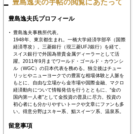
豊島逸夫の手帖の閲覧にあたって
なお週刊エコノミストのＨＰをクリックすると冒頭記事の筆
者コメントを含め全文が読めます。↓
豊島逸夫氏プロフィール
豊島逸夫事務所代表。
https://www.weekly-economist.com/
1948年、東京都生まれ。一橋大学経済学部卒（国際
経済専攻）。三菱銀行（現三菱UFJ銀行）を経て、
スイス銀行で外国為替貴金属ディーラーとして活
躍。2011年9月までワールド・ゴールド・カウンシ
2018年
ル（WGC）の日本代表を務める。独立後はチュー
リッヒやニューヨークでの豊富な相場体験と人脈を
1月
2月
3月
4月
5月
6月
もとに、自由な立場から金市場や国際金融、マクロ
経済動向について情報発信を行うとともに、“金の
7月
8月
9月
10月
11月
12月
国内第一人者”として金投資の普及に尽力。投資の
初心者にも分かりやすいトークや文章にファンも多
い。得意分野はスキー系、鮨スイーツ系、温泉系。
2018年06月29日
西野監督は投資家向き指導者
留意事項