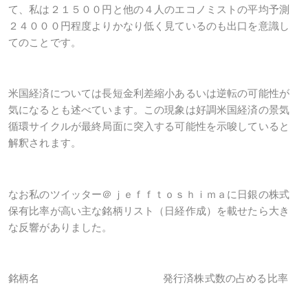
て、私は２１５００円と他の４人のエコノミストの平均予測
２４０００円程度よりかなり低く見ているのも出口を意識し
てのことです。
米国経済については長短金利差縮小あるいは逆転の可能性が
気になるとも述べています。この現象は好調米国経済の景気
循環サイクルが最終局面に突入する可能性を示唆していると
解釈されます。
なお私のツイッター＠ｊｅｆｆｔｏｓｈｉｍａに日銀の株式
保有比率が高い主な銘柄リスト（日経作成）を載せたら大き
な反響がありました。
銘柄名
発行済株式数の占める比率