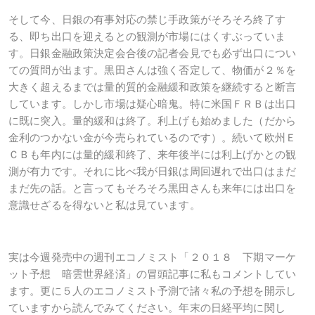
そして今、日銀の有事対応の禁じ手政策がそろそろ終了す
る、即ち出口を迎えるとの観測が市場にはくすぶっていま
す。日銀金融政策決定会合後の記者会見でも必ず出口につい
ての質問が出ます。黒田さんは強く否定して、物価が２％を
大きく超えるまでは量的質的金融緩和政策を継続すると断言
しています。しかし市場は疑心暗鬼。特に米国ＦＲＢは出口
に既に突入。量的緩和は終了。利上げも始めました（だから
金利のつかない金が今売られているのです）。続いて欧州Ｅ
ＣＢも年内には量的緩和終了、来年後半には利上げかとの観
測が有力です。それに比べ我が日銀は周回遅れで出口はまだ
まだ先の話。と言ってもそろそろ黒田さんも来年には出口を
意識せざるを得ないと私は見ています。
実は今週発売中の週刊エコノミスト「２０１８ 下期マーケ
ット予想 暗雲世界経済」の冒頭記事に私もコメントしてい
ます。更に５人のエコノミスト予測で諸々私の予想を開示し
ていますから読んでみてください。年末の日経平均に関し