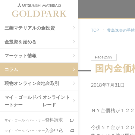
三菱マテリアルの金投資
TOP
豊島逸夫の手帖
金投資を始める
マーケット情報
Page2599
国内金価
コラム
現物
オンライン金地金取引
2018年7月31日
マイ・ゴールドパ
オンライント
ートナー
レード
ＮＹ金価格が１２２
資料請求
マイ・ゴールドパートナー
今後ＮＹ金が１２０
入会申込
マイ・ゴールドパートナー