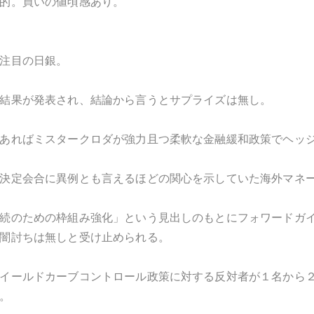
的。買いの値頃感あり。
注目の日銀。
結果が発表され、結論から言うとサプライズは無し。
あればミスタークロダが強力且つ柔軟な金融緩和政策でヘッ
決定会合に異例とも言えるほどの関心を示していた海外マネ
続のための枠組み強化」という見出しのもとにフォワードガ
闇討ちは無しと受け止められる。
イールドカーブコントロール政策に対する反対者が１名から
。