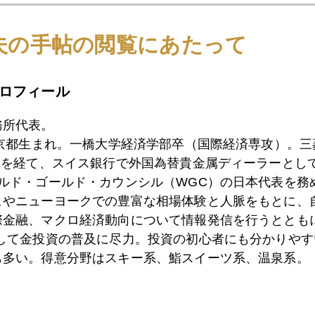
夫の手帖の閲覧にあたって
4日
日本国債の乱、世界に波及
ロフィール
3日
ＮＹ金を救ったトランプ氏
務所代表。
東京都生まれ。一橋大学経済学部卒（国際経済専攻）。
）を経て、スイス銀行で外国為替貴金属ディーラーとして
0日
「トランプ・チャイルド」扱いされたパウエル議長
ールド・ゴールド・カウンシル（WGC）の日本代表を務
ヒやニューヨークでの豊富な相場体験と人脈をもとに、
際金融、マクロ経済動向について情報発信を行うとともに
として金投資の普及に尽力。投資の初心者にも分かりやす
9日
これがパウエル流、新ＦＲＢ議長の正体
も多い。得意分野はスキー系、鮨スイーツ系、温泉系。
8日
パウエル議会証言でドル高、ＮＹ金１２３０ドル割れ