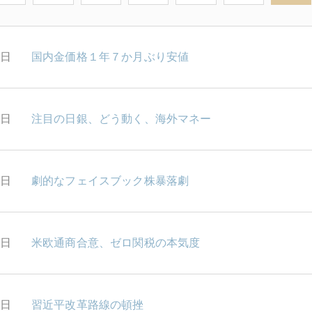
1日
国内金価格１年７か月ぶり安値
0日
注目の日銀、どう動く、海外マネー
7日
劇的なフェイスブック株暴落劇
6日
米欧通商合意、ゼロ関税の本気度
5日
習近平改革路線の頓挫