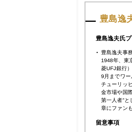
豊島逸
2018年07月2
豊島逸夫氏プ
2018年07月2
豊島逸夫事
1948年、
菱UFJ銀行
2018年07月2
9月までワ
チューリッ
金市場や国
第一人者”
2018年07月1
章にファン
留意事項
2018年07月1