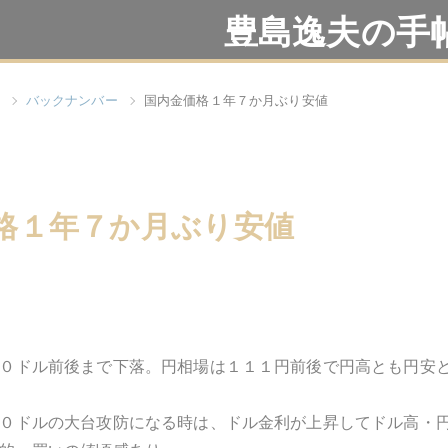
豊島逸夫の手
バックナンバー
国内金価格１年７か月ぶり安値
格１年７か月ぶり安値
０ドル前後まで下落。円相場は１１１円前後で円高とも円安
０ドルの大台攻防になる時は、ドル金利が上昇してドル高・