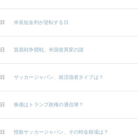
9日
米長短金利が逆転する日
6日
貿易戦争開戦、米国債異変の謎
5日
サッカージャパン、就活強者タイプは？
4日
株価はトランプ政権の通信簿？
3日
惜敗サッカージャパン、その時金相場は？