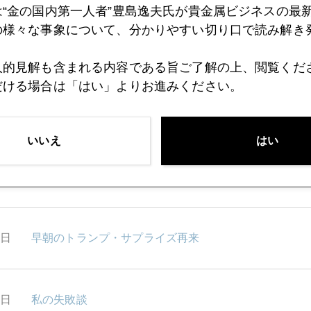
は“金の国内第一人者”豊島逸夫氏が貴金属ビジネスの最
の様々な事象について、分かりやすい切り口で読み解き
7日
トランプ大統領、対ロ劣勢、対中優勢
人的見解も含まれる内容である旨ご了解の上、閲覧くだ
だける場合は「はい」よりお進みください。
3日
円安なのかドル高なのか
いいえ
はい
2日
トランプ対中国追加関税、市場荒れ模様
1日
早朝のトランプ・サプライズ再来
0日
私の失敗談