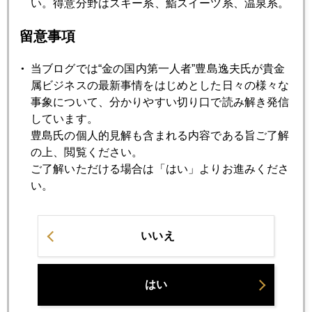
い。得意分野はスキー系、鮨スイーツ系、温泉系。
2018年
留意事項
1月
2月
3月
4月
5月
6月
当ブログでは“金の国内第一人者”豊島逸夫氏が貴金
7月
8月
9月
10月
11月
12月
属ビジネスの最新事情をはじめとした日々の様々な
事象について、分かりやすい切り口で読み解き発信
しています。
2018年05月31日
豊島氏の個人的見解も含まれる内容である旨ご了解
イタリア・リスクと金
の上、閲覧ください。
ご了解いただける場合は「はい」よりお進みくださ
い。
2018年05月30日
ソロス氏警鐘「ＥＵ存続の危機」
いいえ
2018年05月29日
「イタリア政治危機」？
はい