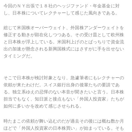
今回のＮＹ出張で１８社のヘッジファンド・年金基金に対
し、日本株についてレクチャーして感じた風向きである。
総じて米国株オーバーウェイト、外国株アンダーウェイトを
修正する動きが顕在化しつつある。その受け皿として欧州株
と日本株が浮上している。米国利上げのとばっちりで資金流
出の加速が懸念される新興国株式にはさすがに手を出せない
タイミングだ。
そこで日本株が検討対象となり、急遽筆者にもレクチャーの
依頼が来たわけだ。スイス銀行出身の後輩たちの要請であ
る。独立系ゆえの忌憚のない本音が聞きたいと言う。日本株
担当でもなく、知日派と接点もない「外国人投資家」たちが
如何に多いかを改めて感じさせられる。
時たまこの依頼が舞い込むのだが過去その後には概ね数か月
ほどで「外国人投資家の日本株買い」が始まっている。そも