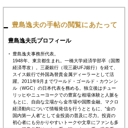
白アスパラにトロトロ卵を混ぜて食べる一品も良かった。
豊島逸夫の手帖の閲覧にあたって
豊島逸夫氏プロフィール
豊島逸夫事務所代表。
1948年、東京都生まれ。一橋大学経済学部卒（国際
経済専攻）。三菱銀行（現三菱UFJ銀行）を経て、
スイス銀行で外国為替貴金属ディーラーとして活
躍。2011年9月までワールド・ゴールド・カウンシ
ル（WGC）の日本代表を務める。独立後はチュー
リッヒやニューヨークでの豊富な相場体験と人脈を
もとに、自由な立場から金市場や国際金融、マクロ
経済動向について情報発信を行うとともに、“金の
総じて米国標準では薄味の上品で自然な味付け。
国内第一人者”として金投資の普及に尽力。投資の
初心者にも分かりやすいトークや文章にファンも多