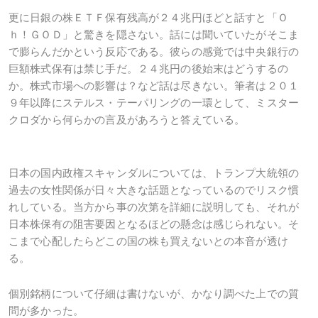
更に日銀の株ＥＴＦ保有残高が２４兆円ほどと話すと「Ｏ
ｈ！ＧＯＤ」と驚きを隠さない。話には聞いていたがそこま
で膨らんだかという反応である。彼らの感覚では中央銀行の
巨額株式保有は禁じ手だ。２４兆円の後始末はどうするの
か。株式市場への影響は？など話は尽きない。筆者は２０１
９年以降にステルス・テーパリングの一環として、ミスター
クロダから何らかの言及があろうと答えている。
日本の国内政権スキャンダルについては、トランプ大統領の
過去の女性関係が日々大きな話題となっているのでリスク慣
れしている。当方から事の次第を詳細に説明しても、それが
日本株保有の阻害要因となるほどの懸念は感じられない。そ
こまで心配したらどこの国の株も買えないとの本音が透け
る。
個別銘柄について仔細は書けないが、かなり調べた上での質
問が多かった。