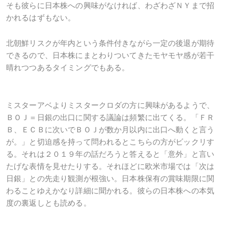
そも彼らに日本株への興味がなければ、わざわざＮＹまで招
かれるはずもない。
北朝鮮リスクが年内という条件付きながら一定の後退が期待
できるので、日本株にまとわりついてきたモヤモヤ感が若干
晴れつつあるタイミングでもある。
ミスターアベよりミスタークロダの方に興味があるようで、
ＢＯＪ＝日銀の出口に関する議論は頻繁に出てくる。「ＦＲ
Ｂ、ＥＣＢに次いでＢＯＪが数か月以内に出口へ動くと言う
が。」と切迫感を持って問われるとこちらの方がビックリす
る。それは２０１９年の話だろうと答えると「意外」と言い
たげな表情を見せたりする。それほどに欧米市場では「次は
日銀」との先走り観測が根強い。日本株保有の賞味期限に関
わることゆえかなり詳細に聞かれる。彼らの日本株への本気
度の裏返しとも読める。