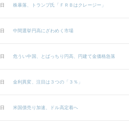
1日
株暴落、トランプ氏「ＦＲＢはクレージー」
0日
中間選挙円高にざわめく市場
9日
危うい中国、とばっちり円高、円建て金価格急落
5日
金利異変、注目は３つの「３％」
5日
米国債売り加速、ドル高定着へ