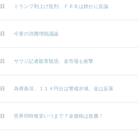
8日
トランプ利上げ批判、ＦＲＢは静かに反論
7日
今更の消費増税議論
6日
サウジ記者殺害疑惑、金市場も衝撃
5日
為替条項、１１４円台は警戒水域、金は反落
2日
世界同時株安いつまで？金価格は急騰！