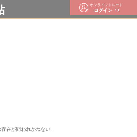
オンライントレード
帖
ログイン
存在が問われかねない｡