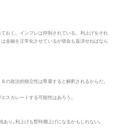
っておく。インフレは抑制されている。利上げをそれ
々は金融を正常化させているが借金も返済せねばなら
ＲＢの政治的独立性は尊重すると解釈されるからだ。
がエスカレートする可能性はあろう。
地あり｡利上げも暫時棚上げになるかもしれない｡