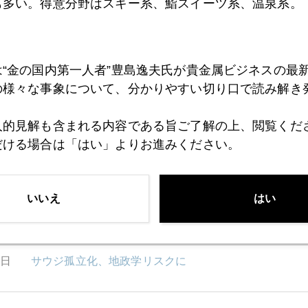
も多い。得意分野はスキー系、鮨スイーツ系、温泉系。
5日
日経平均２万円割れあるか
は“金の国内第一人者”豊島逸夫氏が貴金属ビジネスの最
4日
金にも新規マネー流入
の様々な事象について、分かりやすい切り口で読み解き
人的見解も含まれる内容である旨ご了解の上、閲覧くだ
3日
原油１００ドル回避に動く舞台裏
だける場合は「はい」よりお進みください。
いいえ
はい
2日
米中間選挙 トランプ支持率上昇
9日
サウジ孤立化、地政学リスクに