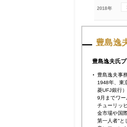
2018年
2018年10月3
豊島逸
2018年10月3
豊島逸夫氏プ
豊島逸夫事
1948年、
2018年10月2
菱UFJ銀行
9月までワ
チューリッ
2018年10月2
金市場や国
第一人者”