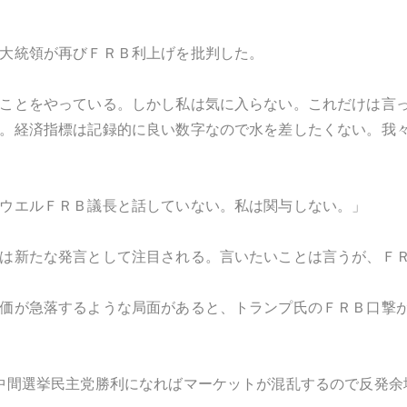
大統領が再びＦＲＢ利上げを批判した。
ことをやっている。しかし私は気に入らない。これだけは言
。経済指標は記録的に良い数字なので水を差したくない。我
ウエルＦＲＢ議長と話していない。私は関与しない。」
は新たな発言として注目される。言いたいことは言うが、Ｆ
価が急落するような局面があると、トランプ氏のＦＲＢ口撃
中間選挙民主党勝利になればマーケットが混乱するので反発余