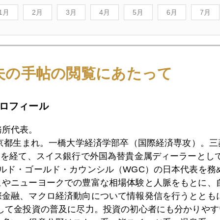
1月
2月
3月
4月
5月
6月
7月
1日
イエレン氏、２０２０年への警鐘
夫の手帖の閲覧にあたって
0日
市場騒擾、スタグフレーションの影
ロフィール
務所代表。
東京都生まれ。一橋大学経済学部卒（国際経済専攻）。
9日
今週の市場読む勘所
）を経て、スイス銀行で外国為替貴金属ディーラーとして
ールド・ゴールド・カウンシル（WGC）の日本代表を務
ヒやニューヨークでの豊富な相場体験と人脈をもとに、
6日
ＮＹ株は時間外でアマゾンショック
際金融、マクロ経済動向について情報発信を行うとともに
として金投資の普及に尽力。投資の初心者にも分かりやす