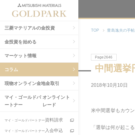
三菱マテリアルの金投資
TOP
豊島逸夫の手帖
金投資を始める
マーケット情報
Page2646
中間選挙
コラム
現物
オンライン金地金取引
2018年10月10日
マイ・ゴールドパ
オンライント
ートナー
レード
米中間選挙もカウン
資料請求
マイ・ゴールドパートナー
「選挙は何が起こる
入会申込
マイ・ゴールドパートナー