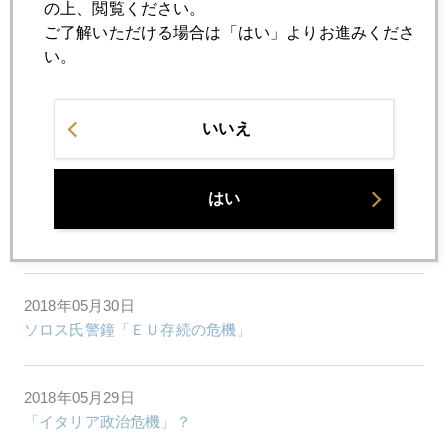
の上、閲覧ください。
ご了解いただける場合は「はい」よりお進みくださ
い。
2018年
1月
2月
3月
4月
5月
6月
いいえ
7月
8月
9月
10月
11月
12月
はい
2018年05月31日
イタリア・リスクと金
2018年05月30日
ソロス氏警鐘「ＥＵ存続の危機」
2018年05月29日
「イタリア政治危機」？