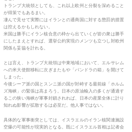
トランプ大統領としても、これ以上欧州と分裂を深めること
が得策でもあるまい。
凄んで見せて実際にはイランとの通商国に対する懲罰的措置
は控えるかもしれない。
米国は勝手にイラン核合意の枠から出ていくが皆の衆は勝手
にしたまえとすれば、選挙公約実現のメンツも立つし対欧州
関係も妥協を計れる。
とは言え、トランプ大統領は中東地域において、エルサレム
への米大使館移転に次ぎまたもや「パンドラの箱」を開けて
しまった。
今後シーア派の国とスンニ派の国が対峙する最前線「ホルム
ズ海峡」の緊張は高まろう。日本の原油輸入の多くが通過す
るこの狭い海峡が軍事封鎖されれば、日本の産業全体に計り
知れぬ影響が拡散するは必至だ。他人事ではない。
具体的な軍事衝突としては、イスラエルのイラン核関連施設
空爆の可能性が現実的となる。既にイスラエル首相は記者会