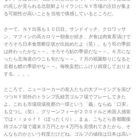
の兆しが見られる北朝鮮よりイランにＮＹ市場の注目が集ま
る可能性が高いことを当地で痛感しているところだ。
さーて、ＮＹ出張も１０日目。サンドイッチ、クロワッサ
ン、マフィンの高カロリー朝食が続き、夕食は肉食系漬けで
そろそろ日本食禁断症状が出始めたよ（笑）。もう筍の季節
は終わったかな～～。そろそろ鮎の季節だな～～。６月にな
ったら北海道のウニも旬だな～～。７月の祇園祭りになると
京都も鱧の季節やな～～。毎晩妄想にふけり就寝しておりま
する。。。。
ところで、ニューヨーカーの友人たちの大ブーイングを浴び
つつＮＹ郊外のトランプ氏経営ゴルフ場でプレーしてきた
よ。これも市場現場視察の一環という「義」ならぬ「口実」
も立つし（笑）。グリーンフィーが２００ドルと米国人感覚
ではｒｉｐｏｆｆ（ぼったくり）。まぁ、こちとら首都圏接
待ゴルフ場で週末３万円とか４万円を見慣れてきたから、そ
んなものかという程度だけどね。ゴルフの値段は日本は高い