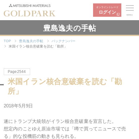
オンライントレード
ログイン
MENU
豊島逸夫の手帖
TOP
豊島逸夫の手帖
バックナンバー
米国イラン核合意破棄を読む「勘所」
Page2544
米国イラン核合意破棄を読む「勘
所」
2018年5月9日
遂にトランプ大統領がイラン核合意破棄を宣言した。
想定内のことゆえ原油市場では「噂で買ってニュースで売
る」的な投機筋の動きも見られる。