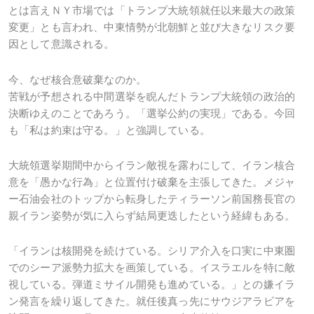
とは言えＮＹ市場では「トランプ大統領就任以来最大の政策
変更」とも言われ、中東情勢が北朝鮮と並び大きなリスク要
因として意識される。
今、なぜ核合意破棄なのか。
苦戦が予想される中間選挙を睨んだトランプ大統領の政治的
決断ゆえのことであろう。「選挙公約の実現」である。今回
も「私は約束は守る。」と強調している。
大統領選挙期間中からイラン敵視を露わにして、イラン核合
意を「愚かな行為」と位置付け破棄を主張してきた。メジャ
ー石油会社のトップから転身したティラーソン前国務長官の
親イラン姿勢が気に入らず結局更迭したという経緯もある。
「イランは核開発を続けている。シリア介入を口実に中東圏
でのシーア派勢力拡大を画策している。イスラエルを特に敵
視している。弾道ミサイル開発も進めている。」との嫌イラ
ン発言を繰り返してきた。就任後真っ先にサウジアラビアを