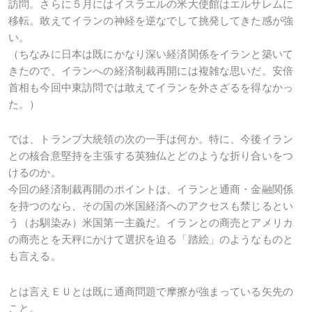
訪問。さらに５月にはイスラエルの米大使館はエルサレムに
移転。敢えてイランの神経を逆なでして挑発してきた感が強
い。
（ちなみに日本は既にかなり深い経済関係をイランと築いて
きたので、イランへの経済制裁再開には複雑な思いだ。安倍
首相も今回中東訪問では敢えてイランを外さざるを得なかっ
た。）
では、トランプ大統領の次の一手は何か。特に、今後イラン
との核合意堅持を主張する英独仏とどのような折り合いをつ
けるのか。
今回の経済制裁再開のポイントは、イランと通商・金融関係
を持つのなら、その国の米国経済へのアクセスも禁じるとい
う（お馴染み）米国第一主義だ。イランとの商売とアメリカ
の商売とを天秤にかけて選択を迫る「踏絵」のようなものと
も言える。
とは言えＥＵとは既に通商問題で摩擦が強まっている矢先の
こと。