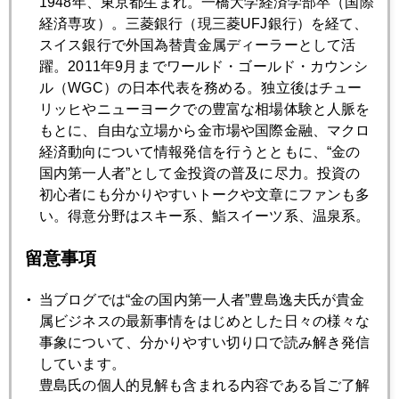
1948年、東京都生まれ。一橋大学経済学部卒（国際
経済専攻）。三菱銀行（現三菱UFJ銀行）を経て、
スイス銀行で外国為替貴金属ディーラーとして活
躍。2011年9月までワールド・ゴールド・カウンシ
ル（WGC）の日本代表を務める。独立後はチュー
写真は３７階ホテルの部屋からの夜景。赤いイルミネーショ
リッヒやニューヨークでの豊富な相場体験と人脈を
ンがエンパイアステートビル。左遠景に新ワールドトレード
もとに、自由な立場から金市場や国際金融、マクロ
センター。私がゴールドディーラーとして働いたスイス銀行
経済動向について情報発信を行うとともに、“金の
ＮＹ支店がそこにあった。
国内第一人者”として金投資の普及に尽力。投資の
初心者にも分かりやすいトークや文章にファンも多
い。得意分野はスキー系、鮨スイーツ系、温泉系。
留意事項
当ブログでは“金の国内第一人者”豊島逸夫氏が貴金
属ビジネスの最新事情をはじめとした日々の様々な
事象について、分かりやすい切り口で読み解き発信
しています。
豊島氏の個人的見解も含まれる内容である旨ご了解