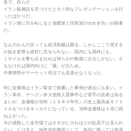
見で、自らが
イラン核施設を見つけたと大々的なプレゼンテーションを行
ったばかりだ。
イラン側に目を転じると強硬派と現実派のせめぎ合いが顕著
だ。
なんのかんの言っても経済制裁は困る。しかしここで屈する
が如き姿勢も絶対に見せられない。国内にも国外にも。
ミサイルを撃ち込まれれば何らかの報復に出るしかない。さ
もなければ国内向けに「義」が立たぬ。
中東情勢がマーケット視点でも見逃せなくなった。
特に金価格はイラン緊迫で急騰した事例が過去にも多い。イ
ラン革命、テヘラン米大使館人質事件など若手の読者は知る
まいが、金価格が当時（１９８０年代）の史上最高値８７５
ドルをつけるキッカケになっている。当時金価格は４倍に跳
ね上がった。
今の成熟した金市場ではさすがにそれほどの乱高下は見られ
ない。とは言え、地政学的要因として、年内に限っては後退