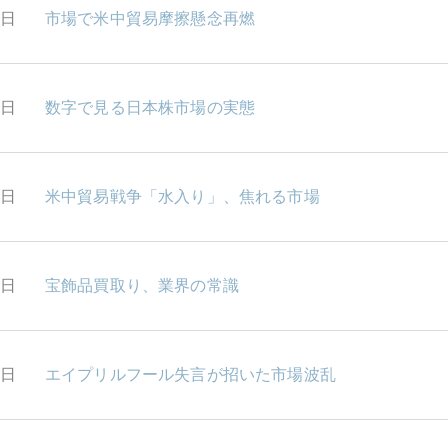
9日
市場で米中貿易摩擦懸念再燃
6日
数字で見る日本株市場の実態
5日
米中貿易戦争「水入り」、焦れる市場
4日
宝飾品買取り、業界の常識
3日
エイプリルフール失言が招いた市場波乱