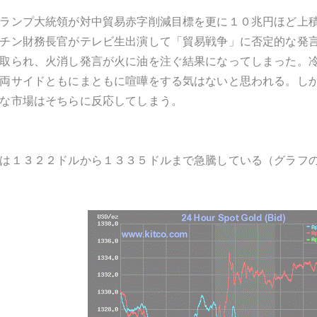
ランプ大統領が対中貿易赤字削減目標を更に１０兆円ほど上
チン財務長官がテレビ生出演して「貿易戦争」に否定的な発
取られ、火消し発言が火に油を注ぐ結果になってしまった。
両サイドともにまともに喧嘩をする気はないと思われる。し
な市場はそちらに反応してしまう。
は１３２２ドルから１３３５ドルまで急騰している（グラフ