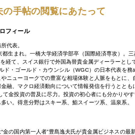
3日
謎のドル金利急騰
夫の手帖の閲覧にあたって
ロフィール
0日
いよいよ政権交代？？
務所代表。
東京都生まれ。一橋大学経済学部卒（国際経済専攻）。
9日
日米首脳会談＠フロリダ終了
）を経て、スイス銀行で外国為替貴金属ディーラーとして
ールド・ゴールド・カウンシル（WGC）の日本代表を務
ヒやニューヨークでの豊富な相場体験と人脈をもとに、
際金融、マクロ経済動向について情報発信を行うとともに
8日
「フロリダ通商対決」米国市場の視点
として金投資の普及に尽力。投資の初心者にも分かりやす
も多い。得意分野はスキー系、鮨スイーツ系、温泉系。
7日
首脳会談直前トランプ大統領、日本名指し非難
は“金の国内第一人者”豊島逸夫氏が貴金属ビジネスの最