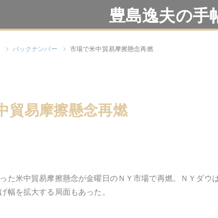
豊島逸夫の手
バックナンバー
市場で米中貿易摩擦懸念再燃
中貿易摩擦懸念再燃
った米中貿易摩擦懸念が金曜日のＮＹ市場で再燃。ＮＹダウ
げ幅を拡大する局面もあった。