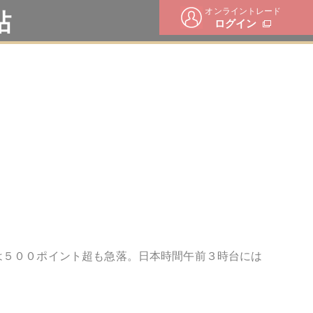
オンライントレード
帖
ログイン
は５００ポイント超も急落。日本時間午前３時台には