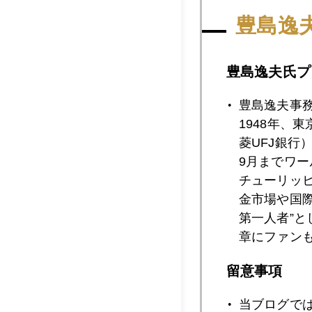
2018年04月2
豊島逸
豊島逸夫氏プ
2018年04月2
豊島逸夫事
1948年、
2018年04月1
菱UFJ銀行
9月までワ
チューリッ
金市場や国
2018年04月1
第一人者”
章にファン
2018年04月1
留意事項
当ブログで