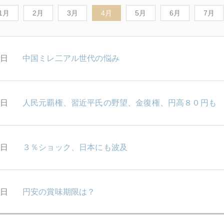
1月
2月
3月
4月
5月
6月
7月
7日
中国ミレ二アル世代の悩み
6日
人民元覇権、習近平氏の野望、金復権、円高８０円も
5日
３％ショック、日本にも波及
4日
円安の賞味期限は？