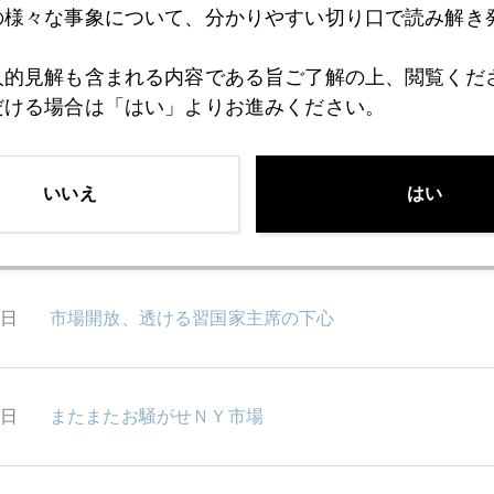
の様々な事象について、分かりやすい切り口で読み解き
6日
有事の金、シリアよりロシアに注目
人的見解も含まれる内容である旨ご了解の上、閲覧くだ
だける場合は「はい」よりお進みください。
3日
シリアリスク総括
いいえ
はい
2日
トランプ外交漂流「本能寺」はロシアだったのか
1日
市場開放、透ける習国家主席の下心
0日
またまたお騒がせＮＹ市場