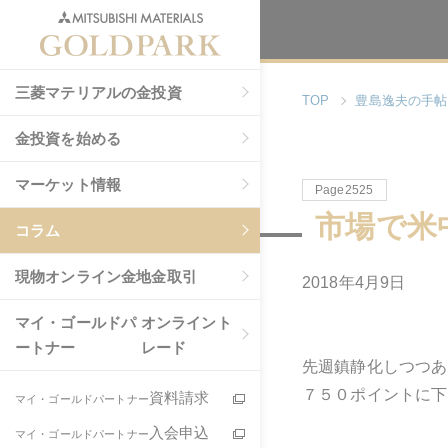
三菱マテリアルの金投資
TOP
豊島逸夫の手帖
金投資を始める
マーケット情報
Page2525
市場で米
コラム
現物
オンライン金地金取引
2018年4月9日
マイ・ゴールドパ
オンライント
ートナー
レード
先週鎮静化しつつあ
７５０ポイントに下
資料請求
マイ・ゴールドパートナー
入会申込
マイ・ゴールドパートナー