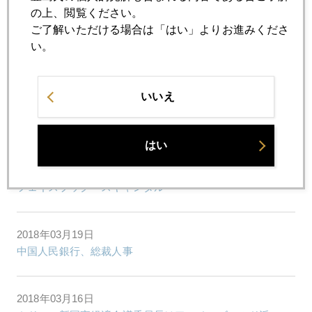
の上、閲覧ください。
ご了解いただける場合は「はい」よりお進みくださ
2018年03月23日
い。
いよいよ米中貿易戦争、勝者なき市場
いいえ
2018年03月22日
米利上げ加速は「執行猶予」、金急騰
はい
2018年03月20日
フェイスブック・スキャンダル
2018年03月19日
中国人民銀行、総裁人事
2018年03月16日