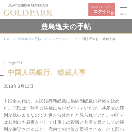
オンライントレード
ログイン
MENU
豊島逸夫の手帖
TOP
豊島逸夫の手帖
バックナンバー
中国人民銀行、総裁人事
Page2511
中国人民銀行、総裁人事
2018年3月19日
中国全人代は、人民銀行新総裁に易綱副総裁の昇格を決め
た。同氏は一時有力候補に名が挙がっていたが、共産党の序
列が低いままなので人選から外れたと見られていた。中国で
は名刺にも肩書きとして仕事上の役職と共産党員としての序
列が併記されるほど、党内での地位が重視される。にも関わ