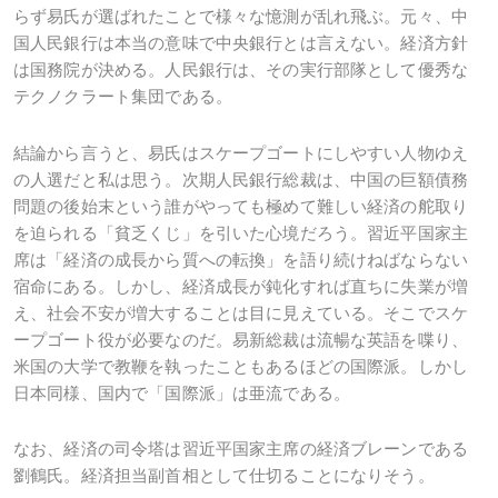
らず易氏が選ばれたことで様々な憶測が乱れ飛ぶ。元々、中
国人民銀行は本当の意味で中央銀行とは言えない。経済方針
は国務院が決める。人民銀行は、その実行部隊として優秀な
テクノクラート集団である。
結論から言うと、易氏はスケープゴートにしやすい人物ゆえ
の人選だと私は思う。次期人民銀行総裁は、中国の巨額債務
問題の後始末という誰がやっても極めて難しい経済の舵取り
を迫られる「貧乏くじ」を引いた心境だろう。習近平国家主
席は「経済の成長から質への転換」を語り続けねばならない
宿命にある。しかし、経済成長が鈍化すれば直ちに失業が増
え、社会不安が増大することは目に見えている。そこでスケ
ープゴート役が必要なのだ。易新総裁は流暢な英語を喋り、
米国の大学で教鞭を執ったこともあるほどの国際派。しかし
日本同様、国内で「国際派」は亜流である。
なお、経済の司令塔は習近平国家主席の経済ブレーンである
劉鶴氏。経済担当副首相として仕切ることになりそう。