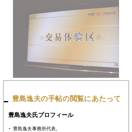
豊島逸夫の手帖の閲覧にあたって
2018年
1月
2月
3月
4月
5月
6月
豊島逸夫氏プロフィール
7月
8月
9月
10月
11月
12月
豊島逸夫事務所代表。