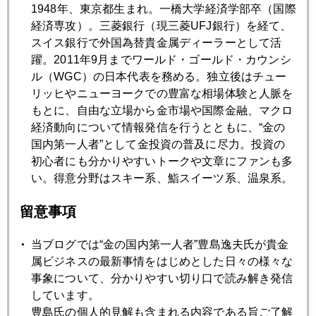
1948年、東京都生まれ。一橋大学経済学部卒（国際
経済専攻）。三菱銀行（現三菱UFJ銀行）を経て、
2018年03月30日
スイス銀行で外国為替貴金属ディーラーとして活
外から見た、今の日本
躍。2011年9月までワールド・ゴールド・カウンシ
ル（WGC）の日本代表を務める。独立後はチュー
リッヒやニューヨークでの豊富な相場体験と人脈を
2018年03月29日
もとに、自由な立場から金市場や国際金融、マクロ
謎の円急落、ＮＹ金も急落
経済動向について情報発信を行うとともに、“金の
国内第一人者”として金投資の普及に尽力。投資の
初心者にも分かりやすいトークや文章にファンも多
2018年03月28日
い。得意分野はスキー系、鮨スイーツ系、温泉系。
市場の喧騒と醜聞が続く
留意事項
2018年03月27日
当ブログでは“金の国内第一人者”豊島逸夫氏が貴金
狼少年、トランプ大統領
属ビジネスの最新事情をはじめとした日々の様々な
事象について、分かりやすい切り口で読み解き発信
2018年03月26日
しています。
アベノミクス相場終焉か、金急騰
豊島氏の個人的見解も含まれる内容である旨ご了解