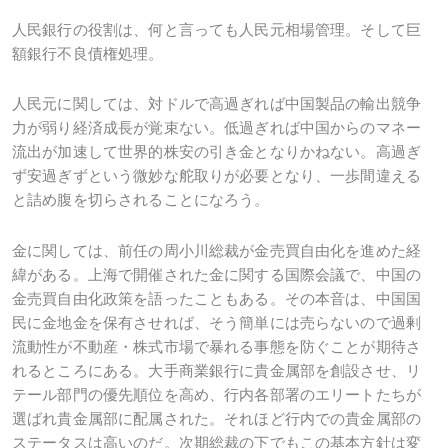
人民銀行の役割は、何と言っても人民元相場管理。そして巨
額銀行不良債権処理。
人民元に関しては、対ドルで高過ぎれば中国製品の輸出競争
力が弱り経済成長が覚束ない。低過ぎれば中国からのマネー
流出が加速して世界的株安の引き金となりかねない。高過ぎ
ず安過ぎずという微妙な舵取りが必要となり、一歩間違える
と詰め腹を切らされることになろう。
金に関しては、前任の周小川総裁が金売買自由化を進めた経
緯がある。上海で開催された金に関する国際会議で、中国の
金売買自由化政策を語ったこともある。その本音は、中国国
民に金地金を保有させれば、そう簡単には売らないので過剰
流動性が不動産・株式市場で暴れる事態を防ぐことが期待さ
れるところにある。大手商業銀行に貴金属部を創設させ、リ
テール部門の優先順位を高め、行内各部署のエリートたちが
選ばれ貴金属部に配属された。それほど行内での貴金属部の
ステータスは高いのだ。次期総裁の下でもこの基本方針は変