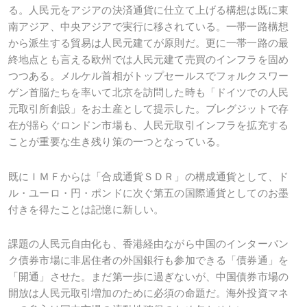
る。人民元をアジアの決済通貨に仕立て上げる構想は既に東
南アジア、中央アジアで実行に移されている。一帯一路構想
から派生する貿易は人民元建てが原則だ。更に一帯一路の最
終地点とも言える欧州では人民元建て売買のインフラを固め
つつある。メルケル首相がトップセールスでフォルクスワー
ゲン首脳たちを率いて北京を訪問した時も「ドイツでの人民
元取引所創設」をお土産として提示した。ブレグジットで存
在が揺らぐロンドン市場も、人民元取引インフラを拡充する
ことが重要な生き残り策の一つとなっている。
既にＩＭＦからは「合成通貨ＳＤＲ」の構成通貨として、ド
ル・ユーロ・円・ポンドに次ぐ第五の国際通貨としてのお墨
付きを得たことは記憶に新しい。
課題の人民元自由化も、香港経由ながら中国のインターバン
ク債券市場に非居住者の外国銀行も参加できる「債券通」を
「開通」させた。まだ第一歩に過ぎないが、中国債券市場の
開放は人民元取引増加のために必須の命題だ。海外投資マネ