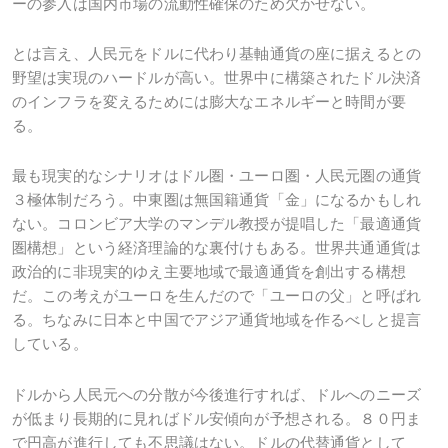
ーの参入は国内市場の流動性確保のため欠かせない。
とは言え、人民元をドルに代わり基軸通貨の座に据えるとの
野望は実現のハードルが高い。世界中に構築されたドル決済
のインフラを変えるためには膨大なエネルギーと時間が要
る。
最も現実的なシナリオはドル圏・ユーロ圏・人民元圏の通貨
３極体制だろう。中東圏は無国籍通貨「金」になるかもしれ
ない。コロンビア大学のマンデル教授が提唱した「最適通貨
圏構想」という経済理論的な裏付けもある。世界共通通貨は
政治的に非現実的ゆえ主要地域で最適通貨を創出する構想
だ。この考えがユーロを生んだので「ユーロの父」と呼ばれ
る。ちなみに日本と中国でアジア通貨地域を作るべしと提言
している。
ドルから人民元への分散が今後進行すれば、ドルへのニーズ
が低まり長期的に見ればドル安傾向が予想される。８０円ま
で円高が進行しても不思議はない。ドルの代替通貨として