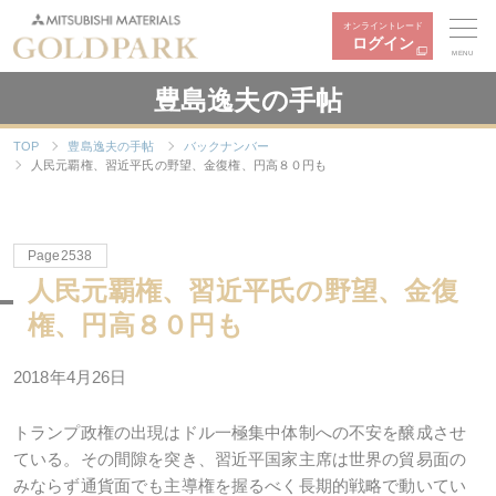
オンライントレード
ログイン
MENU
豊島逸夫の手帖
TOP
豊島逸夫の手帖
バックナンバー
人民元覇権、習近平氏の野望、金復権、円高８０円も
Page2538
人民元覇権、習近平氏の野望、金復
権、円高８０円も
2018年4月26日
トランプ政権の出現はドル一極集中体制への不安を醸成させ
ている。その間隙を突き、習近平国家主席は世界の貿易面の
みならず通貨面でも主導権を握るべく長期的戦略で動いてい