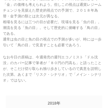
「金」の復権も考えられよう。但しこの視点は通貨レジーム
チェンジを見据えた歴史的視点での予測で、２０１８年為
替・金予測の類とは次元が異なる。
相場を見るには三つの目が必要だ。現場を見る「虫の目」。
潮流を見る「魚の目」。そして歴史的に俯瞰する「鳥の目」
である。
通常は虫の目と魚の目の視点での予測が多いが、時には一歩
引いて「鳥の目」で見直すことも必要であろう。
なお今日の原稿は、今週発売の週刊エコノミスト「ドル沈
没」のカバー記事で筆者が「８０円の円高も」と語ったこと
が、そこだけ切り取られ独り歩きしているので真意を説明し
た次第。あくまで「リスク・シナリオ」で「メイン・シナリ
オ」ではない。
2018年