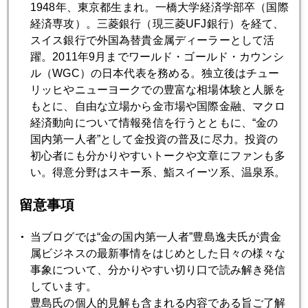
1948年、東京都生まれ。一橋大学経済学部卒（国際
経済専攻）。三菱銀行（現三菱UFJ銀行）を経て、
2018年04月23日
スイス銀行で外国為替貴金属ディーラーとして活
謎のドル金利急騰
躍。2011年9月までワールド・ゴールド・カウンシ
ル（WGC）の日本代表を務める。独立後はチュー
リッヒやニューヨークでの豊富な相場体験と人脈を
2018年04月20日
もとに、自由な立場から金市場や国際金融、マクロ
いよいよ政権交代？？
経済動向について情報発信を行うとともに、“金の
国内第一人者”として金投資の普及に尽力。投資の
初心者にも分かりやすいトークや文章にファンも多
2018年04月19日
い。得意分野はスキー系、鮨スイーツ系、温泉系。
日米首脳会談＠フロリダ終了
留意事項
2018年04月18日
当ブログでは“金の国内第一人者”豊島逸夫氏が貴金
「フロリダ通商対決」米国市場の視点
属ビジネスの最新事情をはじめとした日々の様々な
事象について、分かりやすい切り口で読み解き発信
しています。
2018年04月17日
豊島氏の個人的見解も含まれる内容である旨ご了解
首脳会談直前トランプ大統領、日本名指し非難