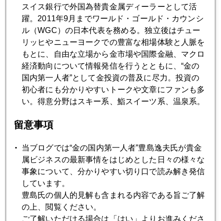
スイス銀行で外国為替貴金属ディーラーとして活
躍。2011年9月までワールド・ゴールド・カウンシ
2018年02月22日
ル（WGC）の日本代表を務める。独立後はチュー
円高懸念に一石、イエレン氏の置き土産
リッヒやニューヨークでの豊富な相場体験と人脈を
もとに、自由な立場から金市場や国際金融、マクロ
経済動向について情報発信を行うとともに、“金の
2018年02月21日
国内第一人者”として金投資の普及に尽力。投資の
日本人個人対海外投資家、ガチンコの戦い
初心者にも分かりやすいトークや文章にファンも多
い。得意分野はスキー系、鮨スイーツ系、温泉系。
2018年02月20日
留意事項
金高値、米政策が起点
当ブログでは“金の国内第一人者”豊島逸夫氏が貴金
属ビジネスの最新事情をはじめとした日々の様々な
2018年02月19日
事象について、分かりやすい切り口で読み解き発信
日本は財政破綻するのか
しています。
豊島氏の個人的見解も含まれる内容である旨ご了解
の上、閲覧ください。
2018年02月16日
ご了解いただける場合は「はい」よりお進みくださ