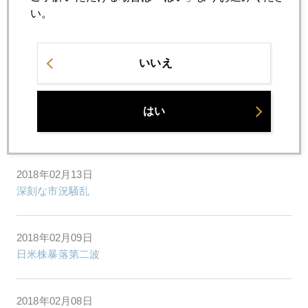
円高１０５円台、北朝鮮リスクで９９円説の再吟味
い。
2018年02月15日
いいえ
インフレ懸念で金急騰
はい
2018年02月14日
円高進行１０６円台も
2018年02月13日
深刻な市況騒乱
2018年02月09日
日米株暴落第二波
2018年02月08日