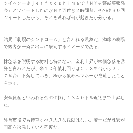
ツイッター＠ｊｅｆｆｔｏｓｈｉｍａで「ＮＹ株警戒警報発
令」とツイートしたのがＮＹ寄付き２時間前。その後３０回
ツイートしたから、それを辿れば何が起きたか分かる。
結局「劇場のシンドローム」と言われる現象だ。満席の劇場
で観客が一斉に出口に殺到するイメージである。
株急落を説明する材料も特にない。金利上昇が株価急落を誘
発と言われたが、米１０年債利回りは２．８％台から２．
７％台に下落している。株から債券へマネーが逃避したこと
を示す。
安全資産といわれる金の価格は１３４０ドル近辺まで上昇し
た。
外為市場でも特筆すべき大きな変動はない。若干だが株安が
円高を誘発している程度だ。