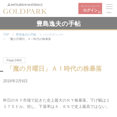
オンライントレード
ログイン
MENU
豊島逸夫の手帖
TOP
豊島逸夫の手帖
バックナンバー
「魔の月曜日」ＡＩ時代の株暴落
Page2483
「魔の月曜日」ＡＩ時代の株暴落
2018年2月6日
昨日のＮＹ市場で起きた史上最大のＮＹ株暴落。下げ幅は１
１７５ドル。但し、下落率は４．６％で史上最高ではない。