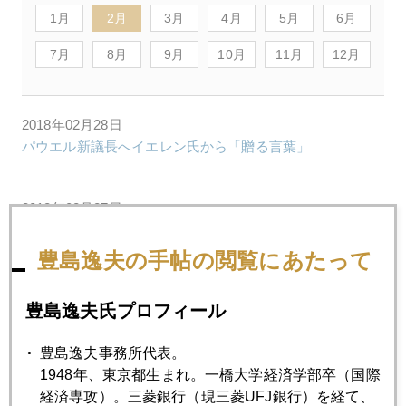
1月
2月
3月
4月
5月
6月
7月
8月
9月
10月
11月
12月
2018年02月28日
パウエル新議長へイエレン氏から「贈る言葉」
2018年02月27日
バーナンキ・イエレン対談に市場注目
豊島逸夫の手帖の閲覧にあたって
2018年02月26日
豊島逸夫氏プロフィール
投資目線で見るカーリングと菜那選手
豊島逸夫事務所代表。
1948年、東京都生まれ。一橋大学経済学部卒（国際
2018年02月26日
経済専攻）。三菱銀行（現三菱UFJ銀行）を経て、
「横並び投資」の危うさ