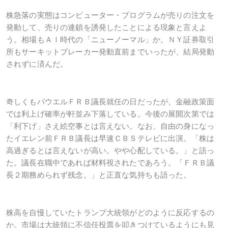
株急落の実態はコンピューター・プログラムが売りの注文を
発動して、売りの連鎖を誘発したことによる現象と言えよ
う。相場もＡＩ時代の「ニューノーマル」か。ＮＹ証券取引
所もサーキットブレーカー発動直前までいったが、結局発動
されずに済んだ。
奇しくもパウエルＦＲＢ議長就任の日だったが、金融政策面
では利上げ確率が軒並み下落している。今後の展開次第では
「利下げ」さえ絵空事とは言えない。なお、自由の身になっ
たイエレン前ＦＲＢ議長は早速ＣＢＳテレビに出演。「株は
高過ぎるとは言えないが高い。やや心配している。」と語っ
た。議長在職中であれば材料視されたであろう。「ＦＲＢ議
長２期務められず残念。」と正直な気持ちも語った。
株高を自慢していたトランプ大統領がどのように反応するの
か。市場は大統領に不信任投票を叩きつけているようにも見