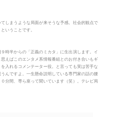
いてしまうような局面が来そうな予感。社会的観点で
くということです。
朝９時半からの「正義のミカタ」に生出演します。イ
。思えばこのエンタメ系情報番組とのお付き合いもギ
」を入れるコメンテーター役。と言っても実は苦手な
思うんですよ。一生懸命説明している専門家の話の腰
９０分間、専ら座って聞いています（笑）。テレビ局
。