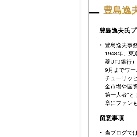
2018年06月2
豊島逸
豊島逸夫氏プ
2018年06月2
豊島逸夫事
1948年、
2018年06月2
菱UFJ銀行
9月までワ
チューリッ
金市場や国
2018年06月1
第一人者”
章にファン
2018年06月1
留意事項
当ブログで