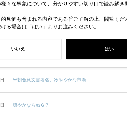
の様々な事象について、分かりやすい切り口で読み解き
5日
中央銀行会合ウィーク
人的見解も含まれる内容である旨ご了解の上、閲覧くだ
だける場合は「はい」よりお進みください。
4日
「ＦＲＢを疑え」パウエル氏試練
いいえ
はい
3日
米朝首脳会談、市場はスルー
3日
米朝合意文書署名、冷ややかな市場
1日
穏やかならぬＧ７