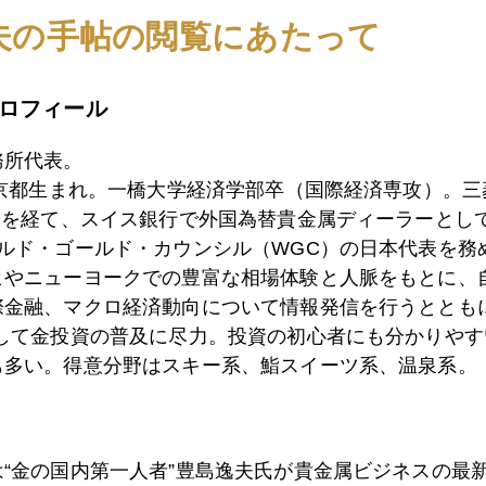
5日
金に関する日経掲載原稿
夫の手帖の閲覧にあたって
ロフィール
1日
私の相場失敗談
務所代表。
東京都生まれ。一橋大学経済学部卒（国際経済専攻）。
0日
中央銀行「シントラの密約」
）を経て、スイス銀行で外国為替貴金属ディーラーとして
ールド・ゴールド・カウンシル（WGC）の日本代表を務
ヒやニューヨークでの豊富な相場体験と人脈をもとに、
際金融、マクロ経済動向について情報発信を行うとともに
9日
地震と金
として金投資の普及に尽力。投資の初心者にも分かりやす
も多い。得意分野はスキー系、鮨スイーツ系、温泉系。
8日
金急落
は“金の国内第一人者”豊島逸夫氏が貴金属ビジネスの最