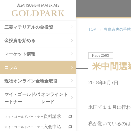
三菱マテリアルの金投資
TOP
豊島逸夫の手帖
金投資を始める
マーケット情報
Page2563
米中間選
コラム
現物
オンライン金地金取引
2018年6月7日
マイ・ゴールドパ
オンライント
ートナー
レード
米国で１１月に行わ
資料請求
マイ・ゴールドパートナー
私が驚いているのは
入会申込
マイ・ゴールドパートナー