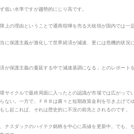
ず低い水準ですが趨勢的にじり高です。
障上の理由ということで通商喧嘩を売る大統領が国内では一
当に保護主義が激化して世界経済が減速、更には危機的状況
済が保護主義の蔓延する中で減速基調になる」とのレポート
環サイクルで最終局面に入ったとの認識が市場では広がって
らない。一方で、ＦＲＢは粛々と短期政策金利を引き上げて
もし起これば、それは歴史的に不況の前兆とされるのです。
、ナスダックのハイテク銘柄を中心に高値を更新中。でも、