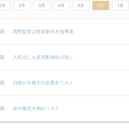
1月
2月
3月
4月
5月
6月
7月
9日
西野監督は投資家向き指導者
9日
人民元にも党支配強化の兆し
7日
日銀が大株主の企業名リスト
6日
米中株式共倒れリスク