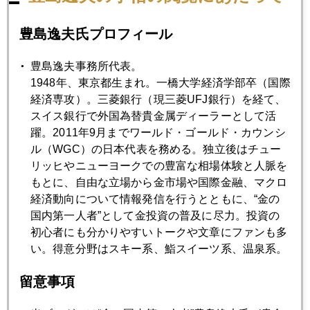
原油、サウジ米露協調シナリオ
豊島逸夫氏プロフィール
2018年11月28日
豊島逸夫事務所代表。
米中対談とパウエル講演
1948年、東京都生まれ。一橋大学経済学部卒（国際
経済専攻）。三菱銀行（現三菱UFJ銀行）を経て、
スイス銀行で外国為替貴金属ディーラーとして活
2018年11月26日
躍。2011年9月までワールド・ゴールド・カウンシ
原油続落 ５０ドル攻防
ル（WGC）の日本代表を務める。独立後はチュー
リッヒやニューヨークでの豊富な相場体験と人脈を
もとに、自由な立場から金市場や国際金融、マクロ
2018年11月22日
経済動向について情報発信を行うとともに、“金の
外国人投資家が見る「日産の変」
国内第一人者”として金投資の普及に尽力。投資の
初心者にも分かりやすいトークや文章にファンも多
い。得意分野はスキー系、鮨スイーツ系、温泉系。
2018年11月21日
ＦＡＡＮＧ、消えた１兆ドル
留意事項