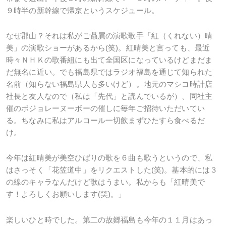
９時半の新幹線で帰京というスケジュール。
なぜ郡山？それは私がご贔屓の演歌歌手「紅（くれない）晴
美」の演歌ショーがあるから(笑)。紅晴美と言っても、最近
時々ＮＨＫの歌番組にも出て全国区になっているけどまだま
だ無名に近い。でも福島県ではラジオ福島を通じて知られた
名前（知らない福島県人も多いけど）。地元のマシコ時計店
社長と友人なので（私は「先代」と読んでいるが）、同社主
催のボジョレーヌーボーの催しに毎年ご招待いただいてい
る。ちなみに私はアルコール一切飲まずひたすら食べるだ
け。
今年は紅晴美が美空ひばりの歌を６曲も歌うというので、私
はさっそく「花笠道中」をリクエストした(笑)。基本的には３
の線のキャラなんだけど歌はうまい。私からも「紅晴美で
す！よろしくお願いします(笑)。」
楽しいひと時でした。第二の故郷福島も今年の１１月はあっ