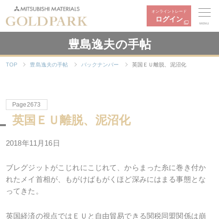
オンライントレード
ログイン
MENU
豊島逸夫の手帖
TOP
豊島逸夫の手帖
バックナンバー
英国ＥＵ離脱、泥沼化
Page2673
英国ＥＵ離脱、泥沼化
2018年11月16日
ブレグジットがこじれにこじれて、からまった糸に巻き付か
れたメイ首相が、もがけばもがくほど深みにはまる事態とな
ってきた。
英国経済の視点ではＥＵと自由貿易できる関税同盟関係は崩