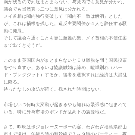
満が残るので到底まとまらない。与党内でも意見が分かれ、
議会でも当然真っ二つに意見は分かれる。
メイ首相は閣内強行突破して「閣内不一致は解消」とした
が、これは禍根を残した。造反主要閣僚が４人も辞任する騒
動に発展。
そして議会を通すことも更に至難の業。メイ首相の不信任案
まで出てきそうだ。
このまま英国国内がまとまらないとＥＵ離脱を問う国民投票
をやり直すか。あるいは協議離婚は諦め、喧嘩別れ（ハー
ド・ブレグジット）するか。後者を選択すれば経済は大混乱
に陥る。
待ったなしの攻防が続く。残された時間はない。
市場もいつ何時大変動が起きるやも知れぬ緊張感に包まれて
いる。特に外為市場のポンドが乱高下の震源地だ。
さて、昨晩はボジョレーヌーボーの宴。わざわざ福島県郡山
市まで遠出。午後５時の新幹線で７～９時のパーティー。夜