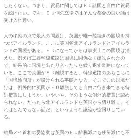
したくない。つまり、貿易に関してはＥＵ諸国と自由に貿易
を続けたい。でも、ＥＵ側の立場ではそんな都合の良い話は
受け入れ難い。
人の移動の点で最大の問題は、英国が唯一陸続きの国境を持
つ北アイルランド。ここに英国領北アイルランドとアイルラ
ンドの国境がある。ＥＵになってからは事実上この国境は消
えた。例えば主要幹線道路は国境に関係なく建設されたの
で、結果的に国境と出たり入ったりを繰り返す道路になって
いる。ここで英国がＥＵ離脱すると、幹線道路のあちこちに
「国境検問所」が設けられる事態となる。そこでこの国境だ
けは、例外的に英国がＥＵ離脱しても自由に行き来できる特
別措置にしようか。いやいや、そのような例外的措置は認め
られない。だったら北アイルランドを英国から切り離せ。そ
れはとんでもない話だ。というような議論が空回りしてい
る。
結局メイ首相の妥協案は英国のＥＵ離脱派にも残留派にも不