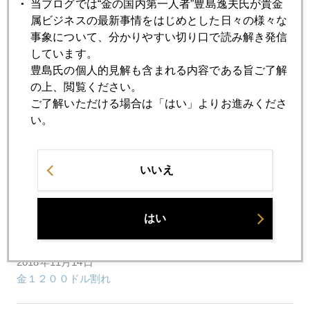
当ブログでは“金の国内第一人者”豊島逸夫氏が貴金
2018年11月20日
属ビジネスの最新事情をはじめとした日々の様々な
フェイスブック危機
事象について、分かりやすい切り口で読み解き発信
しています。
豊島氏の個人的見解も含まれる内容である旨ご了解
2018年11月19日
の上、閲覧ください。
ＦＲＢ経済誤認リスクに身構える市場
ご了解いただける場合は「はい」よりお進みくださ
い。
2018年11月16日
英国ＥＵ離脱、泥沼化
いいえ
2018年11月15日
来年景気悪くなるのか、株価迷走
はい
2018年11月14日
金１２００ドル割れ