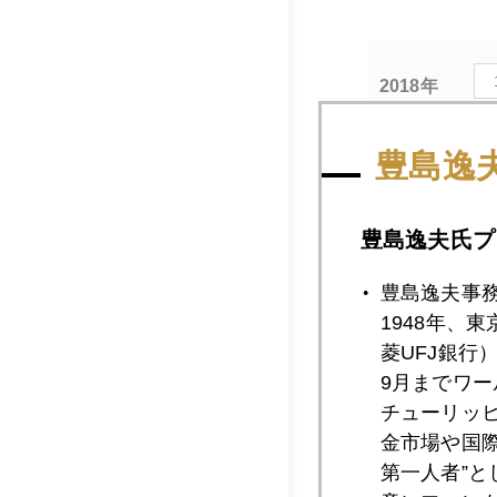
2018年
豊島逸
2018年10月3
豊島逸夫氏プ
2018年10月3
豊島逸夫事
1948年、
菱UFJ銀行
2018年10月2
9月までワ
チューリッ
金市場や国
第一人者”
2018年10月2