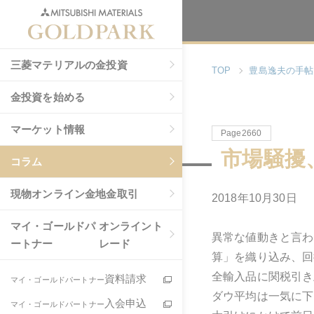
三菱マテリアルの金投資
TOP
豊島逸夫の手帖
金投資を始める
マーケット情報
Page2660
市場騒擾
コラム
現物
オンライン金地金取引
2018年10月30日
マイ・ゴールドパ
オンライント
異常な値動きと言わ
ートナー
レード
算」を織り込み、回
全輸入品に関税引き
資料請求
マイ・ゴールドパートナー
ダウ平均は一気に下
入会申込
マイ・ゴールドパートナー