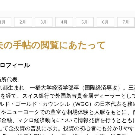
1月
2月
3月
4月
5月
6月
7月
夫の手帖の閲覧にあたって
1日
イエレン氏、２０２０年への警鐘
ロフィール
0日
市場騒擾、スタグフレーションの影
務所代表。
東京都生まれ。一橋大学経済学部卒（国際経済専攻）。
）を経て、スイス銀行で外国為替貴金属ディーラーとして
9日
今週の市場読む勘所
ールド・ゴールド・カウンシル（WGC）の日本代表を務
ヒやニューヨークでの豊富な相場体験と人脈をもとに、
際金融、マクロ経済動向について情報発信を行うとともに
として金投資の普及に尽力。投資の初心者にも分かりやす
6日
ＮＹ株は時間外でアマゾンショック