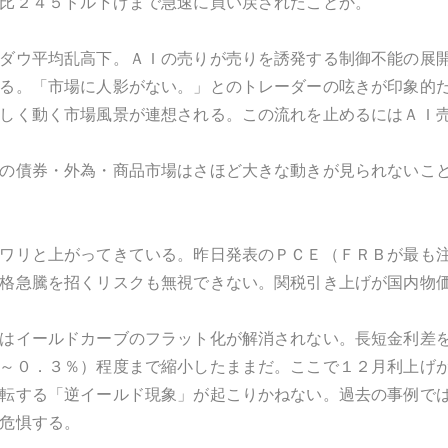
比２４５ドル下げまで急速に買い戻されたことか。
ダウ平均乱高下。ＡＩの売りが売りを誘発する制御不能の展
る。「市場に人影がない。」とのトレーダーの呟きが印象的
しく動く市場風景が連想される。この流れを止めるにはＡＩ
の債券・外為・商品市場はさほど大きな動きが見られないこ
ワリと上がってきている。昨日発表のＰＣＥ（ＦＲＢが最も
格急騰を招くリスクも無視できない。関税引き上げが国内物
はイールドカーブのフラット化が解消されない。長短金利差
～０．３％）程度まで縮小したままだ。ここで１２月利上げ
転する「逆イールド現象」が起こりかねない。過去の事例で
危惧する。