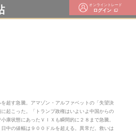
オンライントレード
帖
ログイン
ルを超す急騰。アマゾン・アルファベットの「失望決
頃に起こった。「トランプ政権はいよいよ中国からの
で小康状態にあったＶＩＸも瞬間的に２８まで急騰。
。日中の値幅は９００ドルを超える。異常だ。救いは