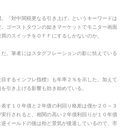
開。「対中関税更なる引き上げ」というキーワードは
だ。ゴーストタウンの如きマーケットでモニター画面
売買のスイッチをＯＦＦにするしかないのか。
とだ。筆者にはスタグフレーションの影に怯えている
注目するインフレ指標）も年率２％を示した。加えて
価を引き上げる影響も効き始めている。
を表す１０年債と２年債の利回り格差は僅か２０～３
が実行されると、相関の高い２年債利回りが１０年債
は逆イールドの後は殆ど景気が後退しているので、市