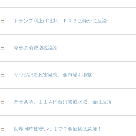
8日
トランプ利上げ批判、ＦＲＢは静かに反論
7日
今更の消費増税議論
6日
サウジ記者殺害疑惑、金市場も衝撃
5日
為替条項、１１４円台は警戒水域、金は反落
2日
世界同時株安いつまで？金価格は急騰！