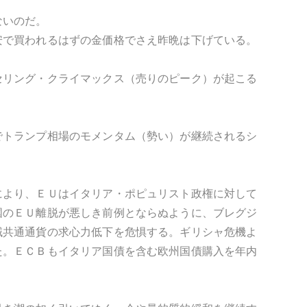
ないのだ。
安で買われるはずの金価格でさえ昨晩は下げている。
セリング・クライマックス（売りのピーク）が起こる
でトランプ相場のモメンタム（勢い）が継続されるシ
により、ＥＵはイタリア・ポピュリスト政権に対して
国のＥＵ離脱が悪しき前例とならぬように、ブレグジ
域共通通貨の求心力低下を危惧する。ギリシャ危機よ
た。ＥＣＢもイタリア国債を含む欧州国債購入を年内