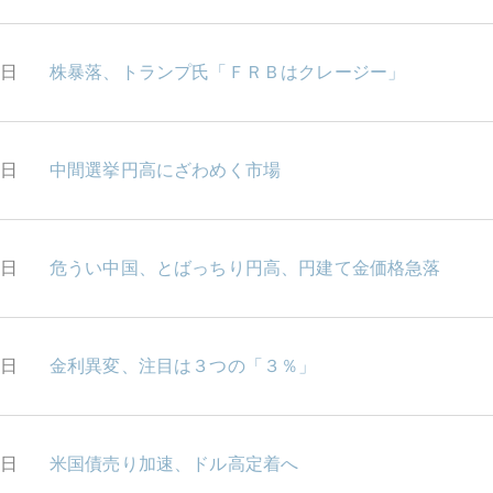
1日
株暴落、トランプ氏「ＦＲＢはクレージー」
0日
中間選挙円高にざわめく市場
9日
危うい中国、とばっちり円高、円建て金価格急落
5日
金利異変、注目は３つの「３％」
5日
米国債売り加速、ドル高定着へ