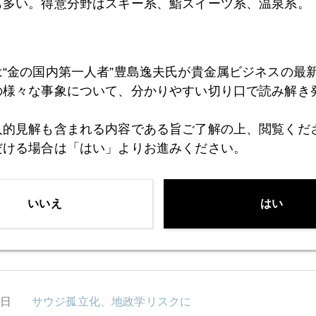
も多い。得意分野はスキー系、鮨スイーツ系、温泉系。
5日
日経平均２万円割れあるか
は“金の国内第一人者”豊島逸夫氏が貴金属ビジネスの最
の様々な事象について、分かりやすい切り口で読み解き
4日
金にも新規マネー流入
人的見解も含まれる内容である旨ご了解の上、閲覧くだ
だける場合は「はい」よりお進みください。
3日
原油１００ドル回避に動く舞台裏
いいえ
はい
2日
米中間選挙 トランプ支持率上昇
9日
サウジ孤立化、地政学リスクに