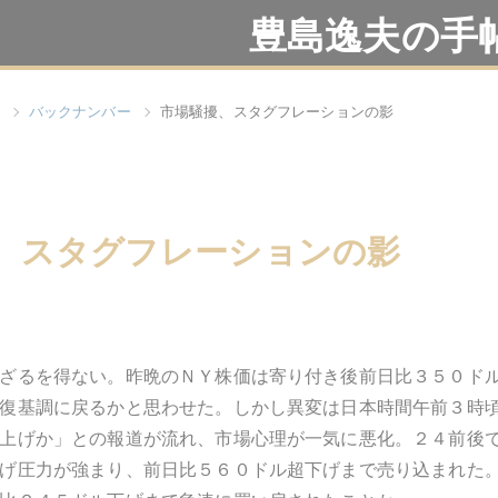
豊島逸夫の手
バックナンバー
市場騒擾、スタグフレーションの影
、スタグフレーションの影
ざるを得ない。昨晩のＮＹ株価は寄り付き後前日比３５０ド
復基調に戻るかと思わせた。しかし異変は日本時間午前３時
上げか」との報道が流れ、市場心理が一気に悪化。２４前後
げ圧力が強まり、前日比５６０ドル超下げまで売り込まれた