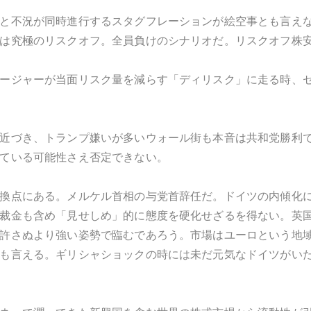
と不況が同時進行するスタグフレーションが絵空事とも言え
は究極のリスクオフ。全員負けのシナリオだ。リスクオフ株
ージャーが当面リスク量を減らす「ディリスク」に走る時、
近づき、トランプ嫌いが多いウォール街も本音は共和党勝利
ている可能性さえ否定できない。
換点にある。メルケル首相の与党首辞任だ。ドイツの内傾化
裁金も含め「見せしめ」的に態度を硬化せざるを得ない。英
許さぬより強い姿勢で臨むであろう。市場はユーロという地
も言える。ギリシャショックの時には未だ元気なドイツがい