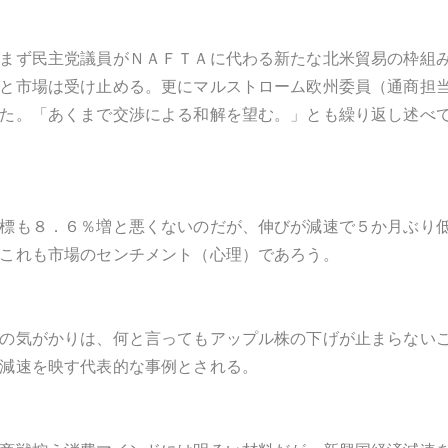
まず民主党議員がＮＡＦＴＡに代わる新たな北米貿易の枠組
と市場は受け止める。更にマルストローム欧州委員（通商担
た。「あくまで交渉による和解を望む。」とも繰り返し述べ
標も８．６％増と悪くないのだが、伸びが減速で５か月ぶり
これも市場のセンチメント（心理）であろう。
の気がかりは、何と言ってもアップル株の下げが止まらない
減速を映す代表的な事例とされる。