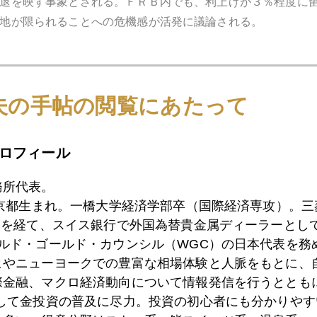
退を映す事象とされる。ＦＲＢ内でも、利上げが３％程度に
地が限られることへの危機感が活発に議論される。
で投資家はどうすべきか。
夫の手帖の閲覧にあたって
２年債で年率３％近く貰えると短期国債保有で凌げと説く。
クをとっても、それに見合うリターンが期待できず報われな
ロフィール
ト氏はアップル株買いと明言してきた。更に日本時間今朝に
務所代表。
柄開示（通称１３Ｆ）によると、同氏率いるバークシャー・
東京都生まれ。一橋大学経済学部卒（国際経済専攻）。
されている。
）を経て、スイス銀行で外国為替貴金属ディーラーとして
ールド・ゴールド・カウンシル（WGC）の日本代表を務
は粛々と株購入を進めているようだ。
ヒやニューヨークでの豊富な相場体験と人脈をもとに、
際金融、マクロ経済動向について情報発信を行うとともに
として金投資の普及に尽力。投資の初心者にも分かりやす