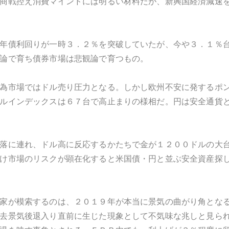
商戦控え消費マインドには明るい材料だが、新興国経済減速
年債利回りが一時３．２％を突破していたが、今や３．１％
論で育ち債券市場は悲観論で育つもの。
為市場ではドル売り圧力となる。しかし欧州不安に発するポ
ルインデックスは６７台で高止まりの様相だ。円は安全通貨
落に連れ、ドル高に反応するかたちで金が１２００ドルの大
け市場のリスクが顕在化すると米国債・円と並ぶ安全資産探
家が模索するのは、２０１９年が本当に景気の曲がり角とな
去景気後退入り直前に生じた現象として不気味な兆しと見ら