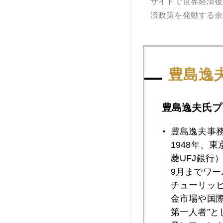
サイドで世界経済後
済政策を発動する余
このような市場環境
豊島逸
米国ではＦＰたちが
う。株式投資でリス
豊島逸夫氏プ
とは言え、バフェッ
豊島逸夫事
主要ファンド保有銘
1948年、
購入したことが確認
菱UFJ銀行
9月までワ
カリスマ長期投資家
チューリッ
金市場や国
第一人者”