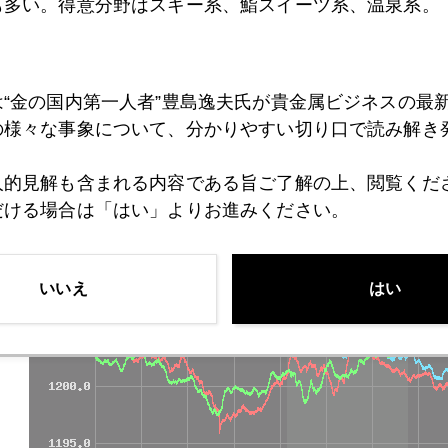
の現実味が増すと買われるだろう。
も多い。得意分野はスキー系、鮨スイーツ系、温泉系。
戻し（ショートカバー）による短期的急騰が一巡後、新規買
は“金の国内第一人者”豊島逸夫氏が貴金属ビジネスの最
の様々な事象について、分かりやすい切り口で読み解き
人的見解も含まれる内容である旨ご了解の上、閲覧くだ
だける場合は「はい」よりお進みください。
いいえ
はい