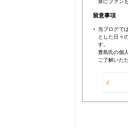
ＮＹ金は逆イールド
章にファン
留意事項
短期的には空売り買
当ブログで
とした日々
す。
豊島氏の個
ご了解いた