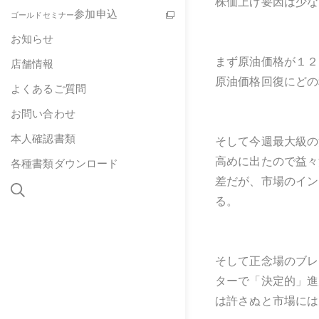
株価上げ要因は少な
参加申込
ゴールドセミナー
お知らせ
まず原油価格が１２
店舗情報
原油価格回復にどの
よくあるご質問
お問い合わせ
本人確認書類
そして今週最大級の
高めに出たので益々
各種書類ダウンロード
差だが、市場のイン
る。
そして正念場のブレ
ターで「決定的」進
は許さぬと市場には