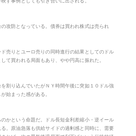
を映す事例としても引き合いに出される。
台の攻防となっている。債券は買われ株式は売られ
ンド売りとユーロ売りの同時進行の結果としてのドル
として買われる局面もあり、やや円高に振れた。
台を割り込んでいたがＮＹ時間午後に突如１０ドル強
しが始まった感がある。
るのかという命題だ。ドル長短金利差縮小・逆イール
れる。原油急落も供給サイドの過剰感と同時に、需要