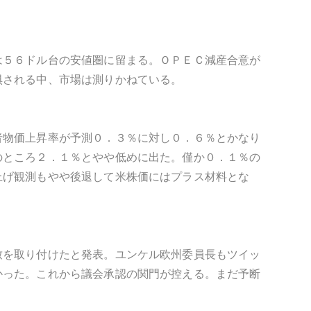
は５６ドル台の安値圏に留まる。ＯＰＥＣ減産合意が
惧される中、市場は測りかねている。
者物価上昇率が予測０．３％に対し０．６％とかなり
のところ２．１％とやや低めに出た。僅か０．１％の
上げ観測もやや後退して米株価にはプラス材料とな
致を取り付けたと発表。ユンケル欧州委員長もツイッ
かった。これから議会承認の関門が控える。まだ予断