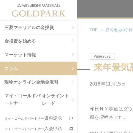
三菱マテリアルの金投資
TOP
豊島逸夫の手帖
金投資を始める
マーケット情報
Page2672
来年景気
コラム
現物
オンライン金地金取引
2018年11月15日
マイ・ゴールドパ
オンライント
ートナー
レード
昨日ＮＹ株価はダウ
感を増幅させた。
資料請求
マイ・ゴールドパートナー
入会申込
マイ・ゴールドパートナー