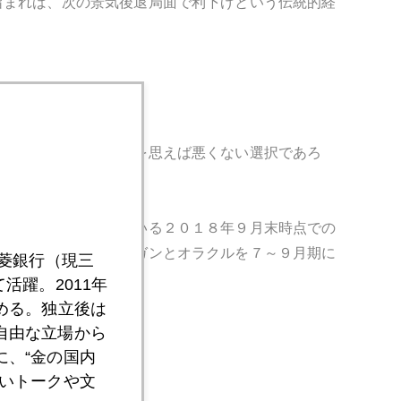
留まれば、次の景気後退局面で利下げという伝統的経
確かに低インフレ継続を思えば悪くない選択であろ
い感が強い。
次々に明らかになっている２０１８年９月末時点での
ハサウェイがＪＰモルガンとオラクルを７～９月期に
三菱銀行（現三
活躍。2011年
める。独立後は
自由な立場から
、“金の国内
いトークや文