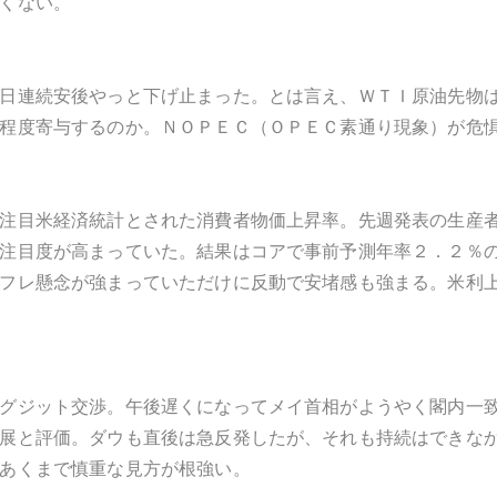
くない。
日連続安後やっと下げ止まった。とは言え、ＷＴＩ原油先物
程度寄与するのか。ＮＯＰＥＣ（ＯＰＥＣ素通り現象）が危
注目米経済統計とされた消費者物価上昇率。先週発表の生産
注目度が高まっていた。結果はコアで事前予測年率２．２％
フレ懸念が強まっていただけに反動で安堵感も強まる。米利
グジット交渉。午後遅くになってメイ首相がようやく閣内一
展と評価。ダウも直後は急反発したが、それも持続はできな
あくまで慎重な見方が根強い。