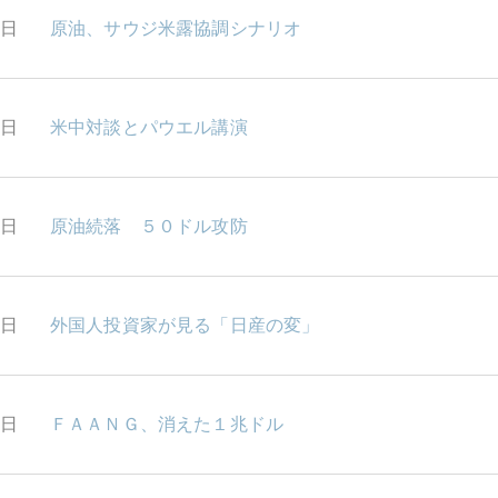
8日
原油、サウジ米露協調シナリオ
8日
米中対談とパウエル講演
6日
原油続落 ５０ドル攻防
2日
外国人投資家が見る「日産の変」
1日
ＦＡＡＮＧ、消えた１兆ドル