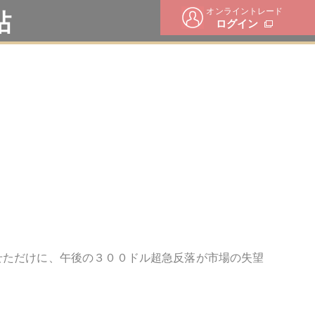
オンライントレード
帖
ログイン
せただけに、午後の３００ドル超急反落が市場の失望