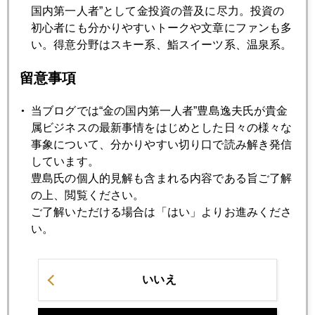
2017年05月30日
国内第一人者”として金投資の普及に尽力。投資の
ゴールドマンサックスの「コモディティー人脈」
初心者にも分かりやすいトークや文章にファンも多
い。得意分野はスキー系、鮨スイーツ系、温泉系。
2017年05月29日
留意事項
Ｇ７タオルミーナ、内部亀裂鮮明、歴史の転換点のような
当ブログでは“金の国内第一人者”豊島逸夫氏が貴金
属ビジネスの最新事情をはじめとした日々の様々な
2017年05月26日
事象について、分かりやすい切り口で読み解き発信
金で儲けると思うな！有事のドカ買いは最悪の選択！
しています。
豊島氏の個人的見解も含まれる内容である旨ご了解
の上、閲覧ください。
2017年05月25日
ご了解いただける場合は「はい」よりお進みくださ
利上げ回数減少、新たな要因浮上
い。
2017年05月24日
いいえ
マンチェスターの「カミカゼ」