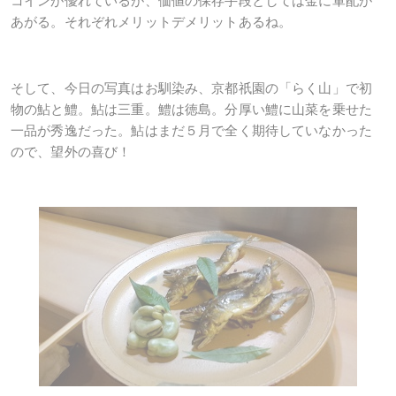
コインが優れているが、価値の保存手段としては金に軍配が
あがる。それぞれメリットデメリットあるね。
そして、今日の写真はお馴染み、京都祇園の「らく山」で初
物の鮎と鱧。鮎は三重。鱧は徳島。分厚い鱧に山菜を乗せた
一品が秀逸だった。鮎はまだ５月で全く期待していなかった
ので、望外の喜び！