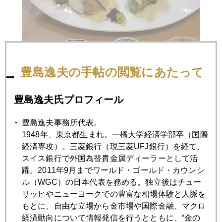
豊島逸夫の手帖の閲覧にあたって
豊島逸夫氏プロフィール
2017年
豊島逸夫事務所代表。
1月
2月
3月
4月
5月
6月
1948年、東京都生まれ。一橋大学経済学部卒（国際
7月
8月
9月
10月
11月
12月
経済専攻）。三菱銀行（現三菱UFJ銀行）を経て、
スイス銀行で外国為替貴金属ディーラーとして活
躍。2011年9月までワールド・ゴールド・カウンシ
ル（WGC）の日本代表を務める。独立後はチュー
2017年05月31日
リッヒやニューヨークでの豊富な相場体験と人脈を
ほくそ笑む中国とロシア
もとに、自由な立場から金市場や国際金融、マクロ
経済動向について情報発信を行うとともに、“金の