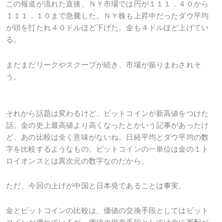
この報道が流れた直後、ＮＹ市場では円が１１１．４０から
１１１．１０まで急騰した。ＮＹ株も上昇中だったダウ平均
が頭を打たれ４０ドルほど下げた。金も４ドルほど上げてい
る。
まだまだリークやスクープが続き、市場が振りまわされそ
う。
それから話題は変わるけど、ビットコインが新高値をつけた
話。金の史上最高値より高くなったとかいう記事があったけ
ど、あの比較は全く意味がないね。日経平均とダウ平均の数
字を比較するようなもの。ビットコインの一単位は金の１ト
ロイオンスとは異次元の数字なのだから。
ただ、今回の上げが中国と日本発であることは事実。
金とビットコインの比較は、価値の交換手段としてはビット