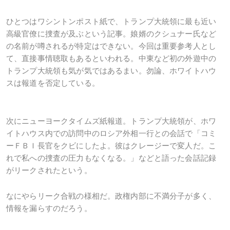
ひとつはワシントンポスト紙で、トランプ大統領に最も近い
高級官僚に捜査が及ぶという記事。娘婿のクシュナー氏など
の名前が噂されるが特定はできない。今回は重要参考人とし
て、直接事情聴取もあるといわれる。中東など初の外遊中の
トランプ大統領も気が気ではあるまい。勿論、ホワイトハウ
スは報道を否定している。
次にニューヨークタイムズ紙報道。トランプ大統領が、ホワ
イトハウス内での訪問中のロシア外相一行との会話で「コミ
ーＦＢＩ長官をクビにしたよ。彼はクレージーで変人だ。こ
れで私への捜査の圧力もなくなる。」などと語った会話記録
がリークされたという。
なにやらリーク合戦の様相だ。政権内部に不満分子が多く、
情報を漏らすのだろう。