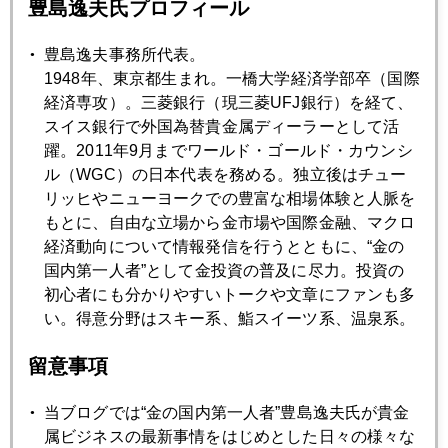
豊島逸夫氏プロフィール
2017年01月23日
トランプ就任演説、日本への影響
豊島逸夫事務所代表。
1948年、東京都生まれ。一橋大学経済学部卒（国際
経済専攻）。三菱銀行（現三菱UFJ銀行）を経て、
2017年01月20日
スイス銀行で外国為替貴金属ディーラーとして活
トランプ「大統領」いよいよ就任
躍。2011年9月までワールド・ゴールド・カウンシ
ル（WGC）の日本代表を務める。独立後はチュー
リッヒやニューヨークでの豊富な相場体験と人脈を
2017年01月19日
もとに、自由な立場から金市場や国際金融、マクロ
トランプ氏とイエレン氏の狭間に揺れる市場
経済動向について情報発信を行うとともに、“金の
国内第一人者”として金投資の普及に尽力。投資の
初心者にも分かりやすいトークや文章にファンも多
2017年01月18日
い。得意分野はスキー系、鮨スイーツ系、温泉系。
トランプ氏、ドル高に警告
留意事項
2017年01月17日
トランプオフ
当ブログでは“金の国内第一人者”豊島逸夫氏が貴金
属ビジネスの最新事情をはじめとした日々の様々な