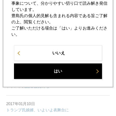
事象について、分かりやすい切り口で読み解き発信
2017年01月16日
しています。
新商務・財務長官公聴会発言に注目
豊島氏の個人的見解も含まれる内容である旨ご了解
の上、閲覧ください。
ご了解いただける場合は「はい」よりお進みくださ
2017年01月13日
い。
待ったなしの地政学的リスク
いいえ
2017年01月12日
トランプ氏発言、ハネムーン相場から覚醒
はい
2017年01月11日
トランプ氏記者会見待ち
2017年01月10日
トランプ氏娘婿、いよいよ表舞台に