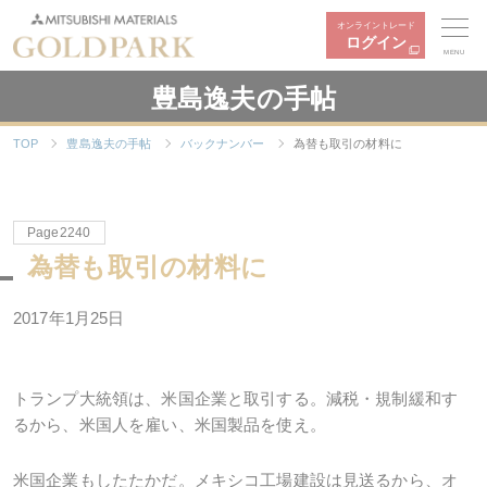
オンライントレード
ログイン
MENU
豊島逸夫の手帖
TOP
豊島逸夫の手帖
バックナンバー
為替も取引の材料に
Page2240
為替も取引の材料に
2017年1月25日
トランプ大統領は、米国企業と取引する。減税・規制緩和す
るから、米国人を雇い、米国製品を使え。
米国企業もしたたかだ。メキシコ工場建設は見送るから、オ