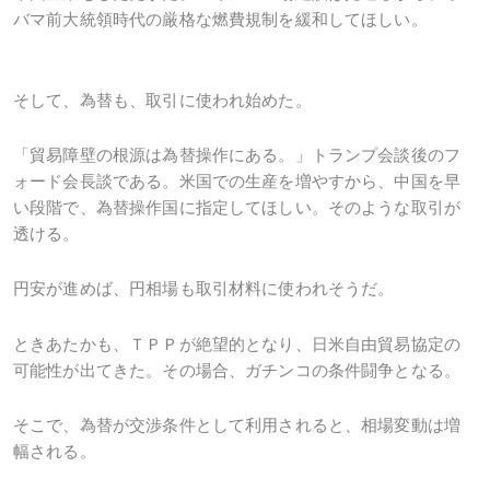
バマ前大統領時代の厳格な燃費規制を緩和してほしい。
そして、為替も、取引に使われ始めた。
「貿易障壁の根源は為替操作にある。」トランプ会談後のフ
ォード会長談である。米国での生産を増やすから、中国を早
い段階で、為替操作国に指定してほしい。そのような取引が
透ける。
円安が進めば、円相場も取引材料に使われそうだ。
ときあたかも、ＴＰＰが絶望的となり、日米自由貿易協定の
可能性が出てきた。その場合、ガチンコの条件闘争となる。
そこで、為替が交渉条件として利用されると、相場変動は増
幅される。