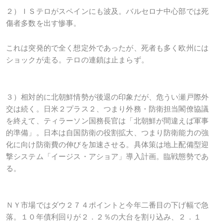
２）ＩＳテロがスペインにも波及。バルセロナ中心部では死
傷者多数を出す惨事。
これは突発的で全く想定外であったが、死者も多く欧州には
ショックが走る。テロの連鎖は止まらず。
３）相対的に北朝鮮情勢が後退の印象だが、危うい瀬戸際外
交は続く。日米２プラス２、つまり外務・防衛担当閣僚協議
を終えて、ティラーソン国務長官は「北朝鮮が間違えば軍事
的準備」。日本は自国防衛の役割拡大、つまり防衛能力の強
化に向け防衛費の伸びを加速させる。具体策は地上配備型迎
撃システム「イージス・アショア」導入計画。臨戦態勢であ
る。
ＮＹ市場ではダウ２７４ポイントと今年二番目の下げ幅で急
落。１０年債利回りが２．２％の大台を割り込み、２．１