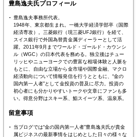
なお明後日、日曜発売の日経ヴェリタス「豊島逸夫の逸'ｓＯ
豊島逸夫氏プロフィール
Ｋ！」には、トランプ政権危機と題して書いたよ。
豊島逸夫事務所代表。
1948年、東京都生まれ。一橋大学経済学部卒（国際
経済専攻）。三菱銀行（現三菱UFJ銀行）を経て、
2017年
スイス銀行で外国為替貴金属ディーラーとして活
躍。2011年9月までワールド・ゴールド・カウンシ
1月
2月
3月
4月
5月
6月
ル（WGC）の日本代表を務める。独立後はチュー
リッヒやニューヨークでの豊富な相場体験と人脈を
7月
8月
9月
10月
11月
12月
もとに、自由な立場から金市場や国際金融、マクロ
経済動向について情報発信を行うとともに、“金の
国内第一人者”として金投資の普及に尽力。投資の
2017年08月31日
初心者にも分かりやすいトークや文章にファンも多
私の米国での人種差別体験
い。得意分野はスキー系、鮨スイーツ系、温泉系。
留意事項
2017年08月30日
8月29日・30日のブログ
当ブログでは“金の国内第一人者”豊島逸夫氏が貴金
属ビジネスの最新事情をはじめとした日々の様々な