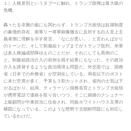
１）人種差別というタブーに触れ、トランプ政権は最大級の
危機。
轟々たる非難の嵐にも関わらず、トランプ大統領は奴隷制度
の象徴的存在、南軍リー将軍銅像撤去に反対する白人至上主
義者側に理解を示す発言。「なにが悪い。」と言わんばかり
のトーンだ。そして制服組トップまでがトランプ批判。米軍
は多人種編成部隊ゆえのことだが、それにしても異例のこ
と。制服組政治介入の前例を残す結果にもなった。その政治
介入を誘発するような政治環境も問題だ。外交面では、国務
省（日本での外務省）が空洞化している。局長以下のポスト
に未だ空席が多く、予算も３割カットされ、省内の士気は下
がるばかり。結局、ティラーソン国務長官とトランプ大統領
が携帯電話で連絡を取り合いつつ、そこに娘婿のクシュナー
上級顧問が中東担当に任命され、同族ホワイトハウス主導の
構図になっている。このような態勢で北朝鮮問題にも対応し
ているわけだ。