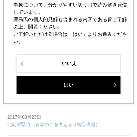
2017年08月29日
事象について、分かりやすい切り口で読み解き発信
早朝のミサイル・アラート、やっぱり有事の金？
しています。
豊島氏の個人的見解も含まれる内容である旨ご了解
の上、閲覧ください。
2017年08月28日
ご了解いただける場合は「はい」よりお進みくださ
米大手銀行幹部の大量自社株売り
い。
2017年08月25日
いいえ
ジャクソンホールって何なの？
はい
2017年08月24日
それでもトランプ支持率４割近く
2017年08月23日
北朝鮮緊迫、有事の金を考える（初心者篇）