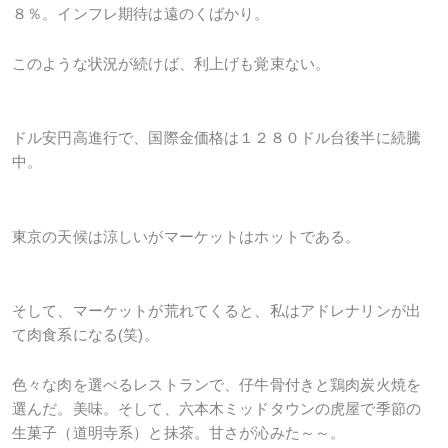
８％。インフレ期待は遠のくばかり。
このような状況が続けば、利上げも覚束ない。
ドル安円高進行で、国際金価格は１２８０ドル台後半に続騰
中。
東京の天候は涼しいがマーケットはホットである。
そして、マーケットが荒れてくると、私はアドレナリンが出
て肉食系になる(笑)。
色々な肉を選べるレストランで、仔牛骨付きと鶏肉炭火焼を
選んだ。美味。そして、六本木ミッドタウンの虎屋で季節の
生菓子（道明寺系）と抹茶。甘さが沁みた～～。