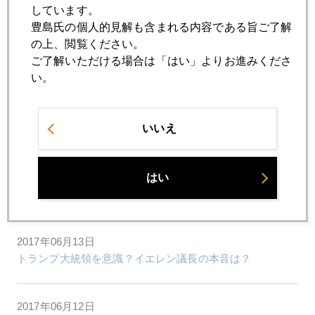
しています。
豊島氏の個人的見解も含まれる内容である旨ご了解
の上、閲覧ください。
2017年06月16日
ご了解いただける場合は「はい」よりお進みくださ
米国債保有減らすＦＲＢ、増やす中国
い。
2017年06月15日
いいえ
ＦＯＭＣ前後で、株・円・金 乱高下
2017年06月14日
はい
いよいよＦＯＭＣ、今回の勘所は
2017年06月13日
トランプ大統領を意識？イエレン議長の本音は？
2017年06月12日