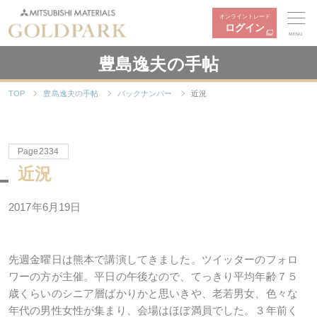
オンライントレード
ログイン
MENU
豊島逸夫の手帖
TOP
豊島逸夫の手帖
バックナンバー
近況
Page2334
近況
2017年6月19日
先週金曜日は熊本で講演してきました。ツイッターのフォロ
ワーの方が主催。平日の午後なので、てっきり平均年齢７５
歳くらいのシニア層ばかりかと思いきや、老若男女、色々な
年代の男性女性が集まり、会場はほぼ満員でした。３年前く