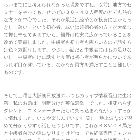
らいまでには考えられなかった現象ですね。以前は地方でセ
ミナーをやっても、せいぜい３０～４０人程度のとても熱心
な方々が中心でした。それが最近は経済とか投資にはからっ
きし「疎い」という初心者、或いは超初心者の方々が大挙し
て押し寄せてきますから。裾野は確実に広がっていることを
改めて実感しました。中級者も初心者も両方いるので話す方
は色々気配りします。やさしい話だと中級者にはもの足りな
いし、中級者向けに話すと今度は初心者が明らかについて来
られず目が泳いでいる。なかなか両方を満たすことは難しい
ものです。
そして土曜は大阪朝日放送のいつものライブ情報番組に生出
演。私のお題は「明暗分けた英仏選挙」でした。相変わらず
タレント、コメンテーターたちに突っ込まれながら（すっか
り慣れました。いまや楽しんでいます 笑）、地上波なので努
めて分かりやすく話したつもりです。これがＢＳやＣＳ局だ
と中級者向けの話になりますけどね。でも経済専門チャンネ