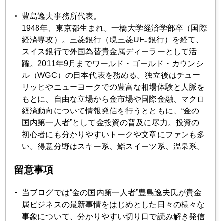
2017年06月26日
豊島逸夫事務所代表。
ジム・ロジャーズ氏「金はもっともっと上がる。」
1948年、東京都生まれ。一橋大学経済学部卒（国際
経済専攻）。三菱銀行（現三菱UFJ銀行）を経て、
スイス銀行で外国為替貴金属ディーラーとして活
2017年06月23日
躍。2011年9月までワールド・ゴールド・カウンシ
小林麻央さんを悼む
ル（WGC）の日本代表を務める。独立後はチュー
リッヒやニューヨークでの豊富な相場体験と人脈を
もとに、自由な立場から金市場や国際金融、マクロ
2017年06月23日
経済動向について情報発信を行うとともに、“金の
豊島逸夫事務所札幌支部開設へ
国内第一人者”として金投資の普及に尽力。投資の
初心者にも分かりやすいトークや文章にファンも多
い。得意分野はスキー系、鮨スイーツ系、温泉系。
2017年06月20日
北朝鮮から解放された米国人学生死去の報に揺れるトラン
留意事項
プ政権
当ブログでは“金の国内第一人者”豊島逸夫氏が貴金
属ビジネスの最新事情をはじめとした日々の様々な
2017年06月19日
事象について、分かりやすい切り口で読み解き発信
近況