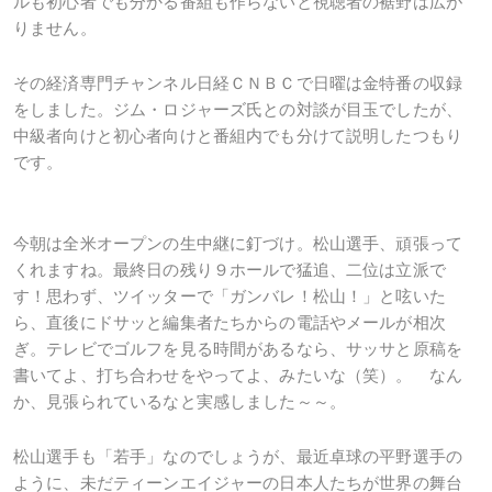
ルも初心者でも分かる番組も作らないと視聴者の裾野は広が
りません。
その経済専門チャンネル日経ＣＮＢＣで日曜は金特番の収録
をしました。ジム・ロジャーズ氏との対談が目玉でしたが、
中級者向けと初心者向けと番組内でも分けて説明したつもり
です。
今朝は全米オープンの生中継に釘づけ。松山選手、頑張って
くれますね。最終日の残り９ホールで猛追、二位は立派で
す！思わず、ツイッターで「ガンバレ！松山！」と呟いた
ら、直後にドサッと編集者たちからの電話やメールが相次
ぎ。テレビでゴルフを見る時間があるなら、サッサと原稿を
書いてよ、打ち合わせをやってよ、みたいな（笑）。 なん
か、見張られているなと実感しました～～。
松山選手も「若手」なのでしょうが、最近卓球の平野選手の
ように、未だティーンエイジャーの日本人たちが世界の舞台