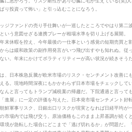
臓に悪かろう。リスク耐性があり心臓に毛が生えている(笑)
ぱり投資って怖い」と引っ込むことになろう。
ッジファンドの売り手仕舞いが一巡したところでやはり第二
という意図せざる連携プレーが相場水準を切り上げる展開。
年末休暇を控え、今年最後の一仕事という感覚の短期売買と
からは緩和政策の副作用発言がいつ飛び出すやも知れぬ。従
ない。年末にかけてボラティリティーが高い状況が続きそう
は、日本株急反騰が欧米市場のリスク・センチメント改善に
える。現地時間深夜にもかかわらず日本市場をチェックして
なんと言ってもトランプ減税案の帰趨だ。下院通過と言って
「進展」に一定の評価を与えた。日本発市場センチメント好
朝鮮軍事リスク、日銀出口リスクが現実となれば日経平均が
の市場内では飛び交う。原油価格もこのまま上昇基調が続く
環境が急転した場合にどこまで「逃げ切れるか」が問題だ。