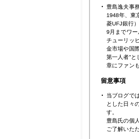
豊島逸夫事
2017年11月2
1948年、
菱UFJ銀行
9月までワ
2017年11月1
チューリッ
金市場や国
第一人者”
章にファン
2017年11月1
留意事項
2017年11月1
当ブログで
とした日々
す。
豊島氏の個
2017年11月1
ご了解いた