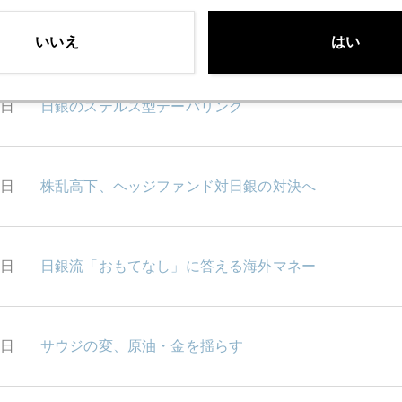
3日
パラジウム高騰と有事の金にはご用心
いいえ
はい
0日
日銀のステルス型テーパリング
9日
株乱高下、ヘッジファンド対日銀の対決へ
8日
日銀流「おもてなし」に答える海外マネー
7日
サウジの変、原油・金を揺らす