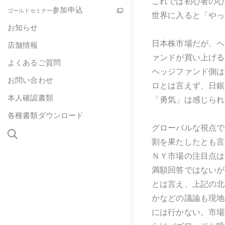
これでは初心者の心
参加申込
ゴールドセミナー
世界に入ると「やっ
お知らせ
日本株市場だが、ヘ
店舗情報
ァンドが買い上げる
よくあるご質問
ヘッジファンド側は
お問い合わせ
ロとは言えず、日銀
本人確認書類
「勇気」は感じられ
各種書類ダウンロード
グローバルな視点で
割を果たしたとも言
ＮＹ市場の注目点は
満額回答ではないが
とは言え、上記の北
かなどの議論も現地
には行かない。市場