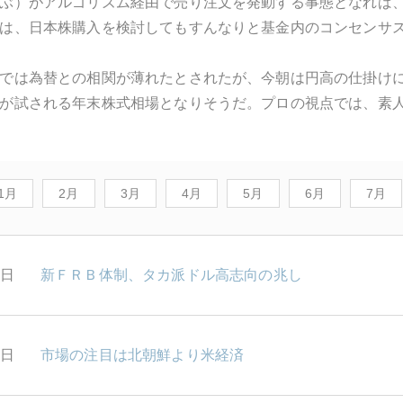
ぶ）がアルゴリズム経由で売り注文を発動する事態となれば
は、日本株購入を検討してもすんなりと基金内のコンセンサ
では為替との相関が薄れたとされたが、今朝は円高の仕掛け
が試される年末株式相場となりそうだ。プロの視点では、素
1月
2月
3月
4月
5月
6月
7月
0日
新ＦＲＢ体制、タカ派ドル高志向の兆し
9日
市場の注目は北朝鮮より米経済