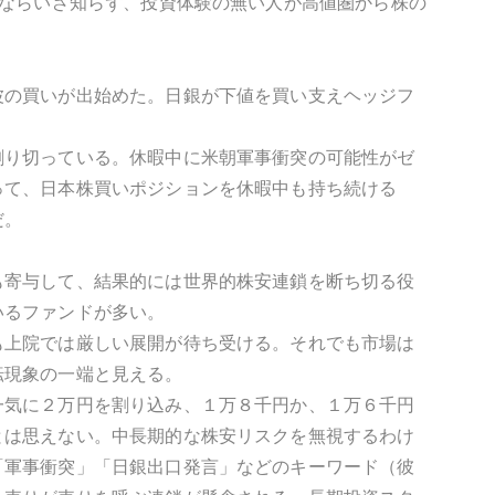
人ならいざ知らず、投資体験の無い人が高値圏から株の
波の買いが出始めた。日銀が下値を買い支えヘッジフ
割り切っている。休暇中に米朝軍事衝突の可能性がゼ
って、日本株買いポジションを休暇中も持ち続ける
だ。
も寄与して、結果的には世界的株安連鎖を断ち切る役
いるファンドが多い。
も上院では厳しい展開が待ち受ける。それでも市場は
転現象の一端と見える。
一気に２万円を割り込み、１万８千円か、１万６千円
とは思えない。中長期的な株安リスクを無視するわけ
「軍事衝突」「日銀出口発言」などのキーワード（彼