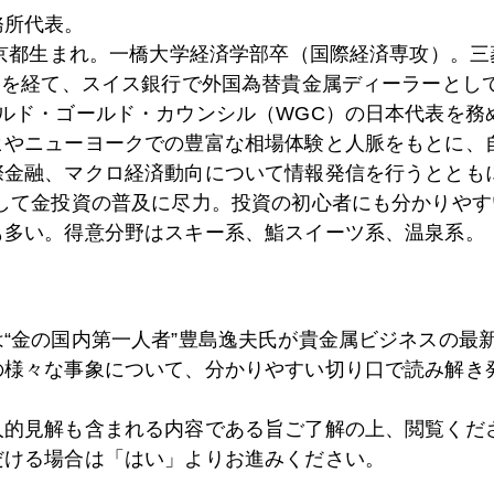
務所代表。
0日
サウジの異変、金塊も没収か
東京都生まれ。一橋大学経済学部卒（国際経済専攻）。
）を経て、スイス銀行で外国為替貴金属ディーラーとして
ールド・ゴールド・カウンシル（WGC）の日本代表を務
7日
投機激化する株式市場
ヒやニューヨークでの豊富な相場体験と人脈をもとに、
際金融、マクロ経済動向について情報発信を行うとともに
として金投資の普及に尽力。投資の初心者にも分かりやす
も多い。得意分野はスキー系、鮨スイーツ系、温泉系。
6日
中国経済不安、商品安、株・金下落に波及
5日
さおりんと対談
は“金の国内第一人者”豊島逸夫氏が貴金属ビジネスの最
の様々な事象について、分かりやすい切り口で読み解き
人的見解も含まれる内容である旨ご了解の上、閲覧くだ
4日
混迷を深めるサウジ・イランの対立
だける場合は「はい」よりお進みください。