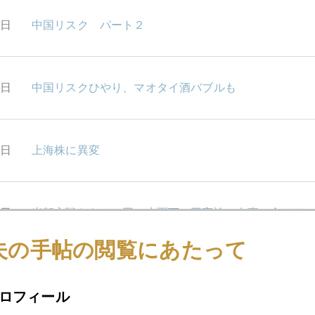
8日
中国リスク パート２
8日
中国リスクひやり、マオタイ酒バブルも
4日
上海株に異変
2日
米朝交戦なら９９円、水面下の円高論、有事の金は？
夫の手帖の閲覧にあたって
1日
メルケル・メイ危機
ロフィール