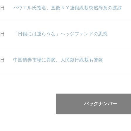
6日
パウエル氏指名、直後ＮＹ連銀総裁突然辞意の波紋
6日
「日銀には逆らうな」ヘッジファンドの思惑
1日
中国債券市場に異変、人民銀行総裁も警鐘
バックナンバー