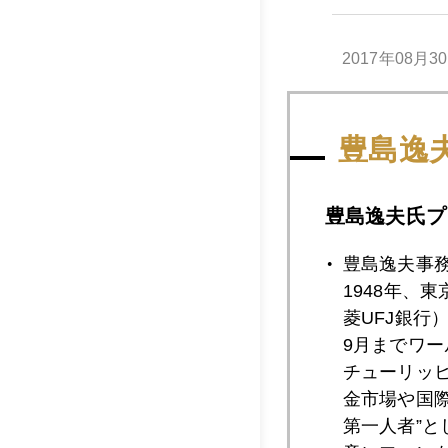
2017年08月3
豊島逸
2017年08月2
豊島逸夫氏プ
2017年08月2
豊島逸夫事
1948年、
菱UFJ銀行
2017年08月2
9月までワ
チューリッ
金市場や国
2017年08月2
第一人者”