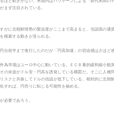
るほど動きがない。米国内はハリケーンによる「前代未聞の
がまず注目されている。
すがに北朝鮮情勢の緊迫度がここまで高まると、当該国の通
を模索する動きが見られる。
円台前半まで進行したのだが「円高加速」の切迫感はさほど
外為市場はユーロ中心に動いている。ＥＣＢ量的緩和縮小観
その余波がドル安・円高を誘発している構図だ。そこに人種
リスクと共振してドルの信認が低下している。相対的に北朝
化すれば、円売りに転じる可能性を秘める。
が必要であろう。