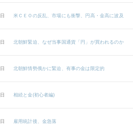
7日
米ＣＥＯの反乱、市場にも衝撃、円高・金高に波及
0日
北朝鮮緊迫、なぜ当事国通貨「円」が買われるのか
9日
北朝鮮情勢俄かに緊迫、有事の金は限定的
8日
相続と金(初心者編)
7日
雇用統計後、金急落