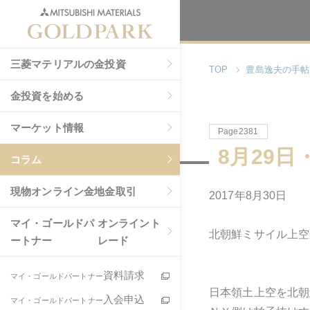
三菱マテリアルの金投資
TOP
豊島逸夫の手帖
金投資を始める
マーケット情報
Page2381
8月29日
コラム
現物
オンライン金地金取引
2017年8月30日
マイ・ゴールドパ
オンライント
北朝鮮ミサイル上空
ートナー
レード
資料請求
マイ・ゴールドパートナー
日本領土上空を北朝
入会申込
マイ・ゴールドパートナー