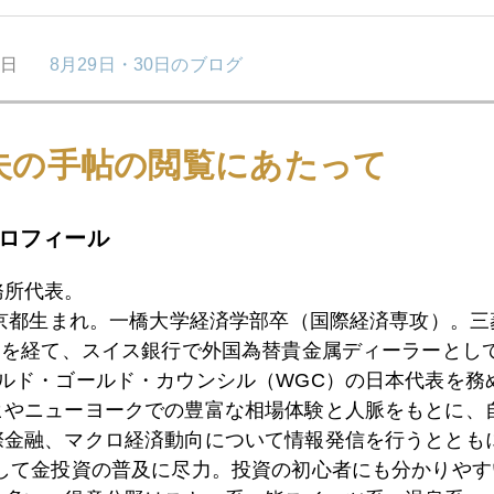
0日
8月29日・30日のブログ
夫の手帖の閲覧にあたって
9日
早朝のミサイル・アラート、やっぱり有事の金？
ロフィール
8日
米大手銀行幹部の大量自社株売り
務所代表。
東京都生まれ。一橋大学経済学部卒（国際経済専攻）。
）を経て、スイス銀行で外国為替貴金属ディーラーとして
5日
ジャクソンホールって何なの？
ールド・ゴールド・カウンシル（WGC）の日本代表を務
ヒやニューヨークでの豊富な相場体験と人脈をもとに、
際金融、マクロ経済動向について情報発信を行うとともに
4日
それでもトランプ支持率４割近く
として金投資の普及に尽力。投資の初心者にも分かりやす