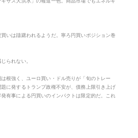
テキサス大洪水」の報道一色。商品市場でもエネルギ
貨買いは躊躇われるようだ。寧ろ円買いポジション巻
感じられない。
測は根強く、ユーロ買い・ドル売りが「旬のトレー
問題に発するトランプ政権不安が、債務上限引き上げ
鮮発有事による円買いのインパクトは限定的だ。これ