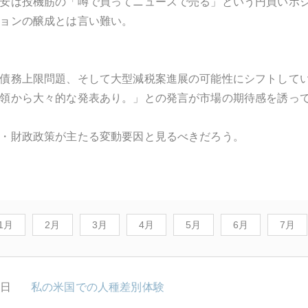
安は投機筋の「噂で買ってニュースで売る」という円買いポ
ョンの醸成とは言い難い。
債務上限問題、そして大型減税案進展の可能性にシフトして
領から大々的な発表あり。」との発言が市場の期待感を誘っ
・財政政策が主たる変動要因と見るべきだろう。
1月
2月
3月
4月
5月
6月
7月
1日
私の米国での人種差別体験