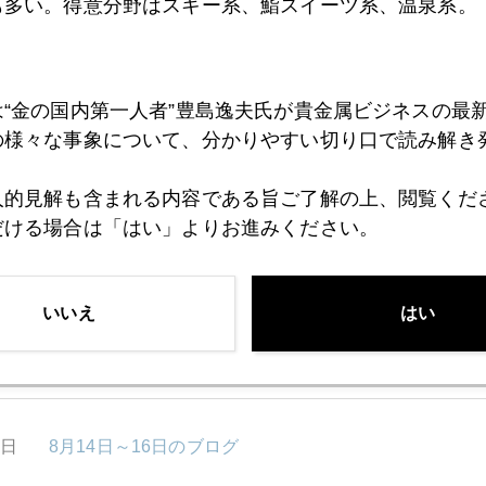
も多い。得意分野はスキー系、鮨スイーツ系、温泉系。
3日
北朝鮮緊迫、有事の金を考える（初心者篇）
は“金の国内第一人者”豊島逸夫氏が貴金属ビジネスの最
の様々な事象について、分かりやすい切り口で読み解き
2日
金価格１３００ドル再接近
人的見解も含まれる内容である旨ご了解の上、閲覧くだ
だける場合は「はい」よりお進みください。
1日
円相場はトランプ政権の通信簿
いいえ
はい
8日
三つの同時多発有事、市場を揺らす
7日
8月14日～16日のブログ