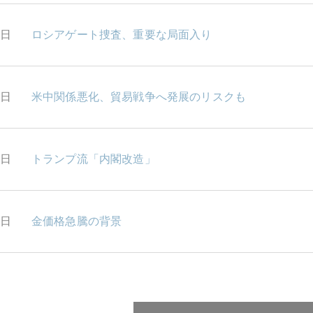
4日
ロシアゲート捜査、重要な局面入り
3日
米中関係悪化、貿易戦争へ発展のリスクも
2日
トランプ流「内閣改造」
1日
金価格急騰の背景