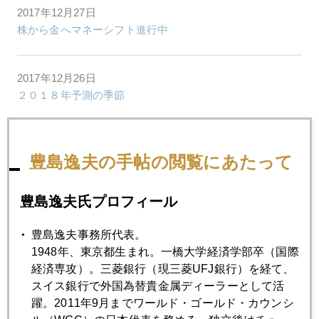
2017年12月27日
株から金へマネーシフト進行中
2017年12月26日
２０１８年予測の季節
2017年12月25日
豊島逸夫の手帖の閲覧にあたって
心配なトランプ流「恫喝」外交
豊島逸夫氏プロフィール
2017年12月22日
日本株のこと
豊島逸夫事務所代表。
1948年、東京都生まれ。一橋大学経済学部卒（国際
経済専攻）。三菱銀行（現三菱UFJ銀行）を経て、
2017年12月21日
スイス銀行で外国為替貴金属ディーラーとして活
米朝衝突の現実味
躍。2011年9月までワールド・ゴールド・カウンシ