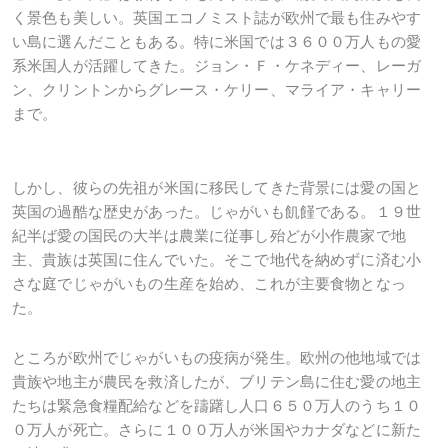
く景色も美しい。英国エコノミスト誌が欧州で最も住みやす
い島に選んだこともある。特に米国では３６００万人もの愛
系米国人が活躍してきた。ジョン・Ｆ・ケネディー、レーガ
ン、クリントンからグレース・ケリー、マライア・キャリー
まで。
しかし、彼らの先祖が米国に移民してきた背景には愛の国と
英国の過酷な歴史があった。じゃがいも飢饉である。１９世
紀半ば愛の国民の大半は農業に従事し殆どが小作農家で地
主、貴族は英国に住んでいた。そこで地代を納めずに済む小
さな庭でじゃがいもの生産を始め、これが主要食物となっ
た。
ところが欧州でじゃがいもの疫病が発生。欧州の他地域では
貴族や地主が農民を救済したが、ブリテン島に住む愛の地主
たちは緊急食糧配給などを躊躇し人口６５０万人のうち１０
０万人が死亡。さらに１００万人が米国やカナダなどに新た