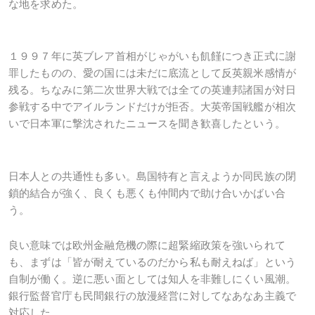
な地を求めた。
１９９７年に英ブレア首相がじゃがいも飢饉につき正式に謝
罪したものの、愛の国には未だに底流として反英親米感情が
残る。ちなみに第二次世界大戦では全ての英連邦諸国が対日
参戦する中でアイルランドだけが拒否。大英帝国戦艦が相次
いで日本軍に撃沈されたニュースを聞き歓喜したという。
日本人との共通性も多い。島国特有と言えようか同民族の閉
鎖的結合が強く、良くも悪くも仲間内で助け合いかばい合
う。
良い意味では欧州金融危機の際に超緊縮政策を強いられて
も、まずは「皆が耐えているのだから私も耐えねば」という
自制が働く。逆に悪い面としては知人を非難しにくい風潮。
銀行監督官庁も民間銀行の放漫経営に対してなあなあ主義で
対応した。