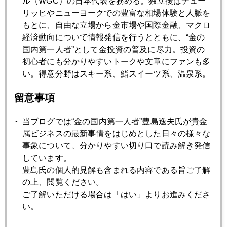
ル（WGC）の日本代表を務める。独立後はチュー
リッヒやニューヨークでの豊富な相場体験と人脈を
2017年12月20日
もとに、自由な立場から金市場や国際金融、マクロ
貴方の会社の人口ピラミッドは？
経済動向について情報発信を行うとともに、“金の
国内第一人者”として金投資の普及に尽力。投資の
初心者にも分かりやすいトークや文章にファンも多
2017年12月19日
い。得意分野はスキー系、鮨スイーツ系、温泉系。
「愛の国」とは？
留意事項
2017年12月18日
近況
当ブログでは“金の国内第一人者”豊島逸夫氏が貴金
属ビジネスの最新事情をはじめとした日々の様々な
事象について、分かりやすい切り口で読み解き発信
2017年12月15日
しています。
円高トレンドも「アメリカ・ファースト」
豊島氏の個人的見解も含まれる内容である旨ご了解
の上、閲覧ください。
ご了解いただける場合は「はい」よりお進みくださ
2017年12月14日
い。
ＦＲＢはレームダック化、日銀への注目高まる