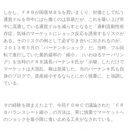
しかし、ＦＲＢが国債ＭＢＳを買いまくり、対価として払う
通貨ドルを市中にばら撒くのは容易だが、これを吸い上げ市
中に流通している通貨ドルを減らすとなると「過剰流動性依
存症」気味のマーケットにショック反応を誘発するリスクが
ある。そのリスクの例として必ず引き合いに出されるのが、
２０１３年５月の「バーナンキショック」だ。当時、フル回
転で進行していた量的緩和の「縮小」（いわゆるテーパリン
グ）を当時のＦＲＢ議長バーナンキ氏が「示唆」しただけで
マーケットは大混乱。株は急落した。当のバーナンキ氏も自
身のブログで、資産縮小するならとにかく慎重に、と強調し
ている。
その経験を踏まえた上で、今回ＦＯＭＣで議論された「ＦＲ
Ｂバランスシート縮小」の方法は、実に慎重でマーケットへ
のショックを最小限に食い止める工夫がなされている。