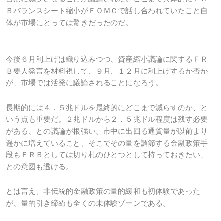
Ｂバランスシート縮小がＦＯＭＣで話し合われていたこと自
体が市場にとっては驚きだったのだ。
今後６月利上げは織り込みつつ、資産縮小議論に関するＦＲ
Ｂ要人発言を材料視して、９月、１２月に利上げするか否か
が、市場では活発に議論されることになろう。
長期的には４．５兆ドルを最終的にどこまで減らすのか、と
いう点も重要だ。２兆ドルから２．５兆ドル程度は残す必要
がある、との議論が根強い。市中に出回る通貨量が以前より
遥かに増えていること、そこでその量を調節する金融政策手
段もＦＲＢとしては切り札のひとつとして持っておきたい、
との意図も透ける。
とは言え、非伝統的金融政策の量的緩和も初体験であった
が、量的引き締めも全くの未体験ゾーンである。