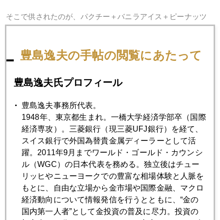
そこで供されたのが、パクチー＋バニラアイス＋ピーナッツ
粉＋キャラメル風味の台湾スイーツ。アスコットはシンガポ
ールの高級ホテルだから、当然食材もアジアエスニック系が
多い。
豊島逸夫の手帖の閲覧にあたって
このピーナッツやキャラメルなどをカチカチに固めたものを
豊島逸夫氏プロフィール
カンナで削る実演つき。
豊島逸夫事務所代表。
1948年、東京都生まれ。一橋大学経済学部卒（国際
経済専攻）。三菱銀行（現三菱UFJ銀行）を経て、
スイス銀行で外国為替貴金属ディーラーとして活
躍。2011年9月までワールド・ゴールド・カウンシ
ル（WGC）の日本代表を務める。独立後はチュー
リッヒやニューヨークでの豊富な相場体験と人脈を
もとに、自由な立場から金市場や国際金融、マクロ
経済動向について情報発信を行うとともに、“金の
国内第一人者”として金投資の普及に尽力。投資の