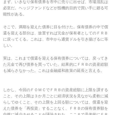
まず、いきなり保有債券を市中に売りに出せば、市場混乱は
必至だ。ヘッジファンドなどが投機的目的で買い手に廻る可
能性がある。
そこで、満期を迎えた債券に目を付けた。保有債券の中で償
還を迎える部分は、放置すれば元金が保有者としてのＦＲＢ
に戻ってくる。これは、市中から通貨ドルを引き揚げるに等
しい。
実は、これまで償還を迎える保有債券については、戻ってき
た元金で再び債券を買っていた。結果的にＦＲＢの資産総額
も減らさなかった。これは金融緩和政策の延長と言える。
しかし、今回のＦＯＭＣでＦＲＢの資産総額に上限を課する
こと、その上限は３か月ごとに経済状況を見ながら柔軟に減
らしてゆくこと、その上限を上回る額については、償還を迎
えた債券を「再投資」することなく、ＦＲＢの保有債券額を
自然に減少させることが議論された。ここまで具体的にＦＲ