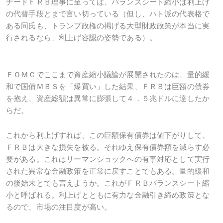
ナードＦＲＢ理事に至っては、バランスシート縮小は利上げ
の代替手段とまで言い切っている（但し、ハト派の代表格で
ある同氏も、トランプ政権の掲げる大型財政政策が本当に実
行されるなら、利上げ容認の姿勢である）。
ＦＯＭＣでここまで資産縮小議論が展開されたのは、量的緩
和で国債ＭＢＳを「爆買い」した結果、ＦＲＢは巨額の債券
を抱え、資産総額は異常に膨張して４．５兆ドルに達したか
らだ。
これから利上げすれば、この巨額保有債券は値下がりして、
ＦＲＢは大きな損失を被る。それゆえ保有債券額を減らす必
要がある。これはリーマンショックへの有事対応として実行
された異常な金融政策を正常に戻すことでもある。量的緩和
の後始末とでも言えようか。これがＦＲＢバランスシート縮
小と呼ばれる。利上げとともに有力な金融引き締め政策とな
るので、市場の注目度が高い。