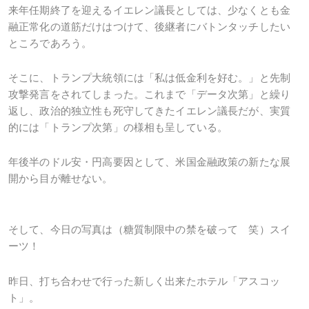
来年任期終了を迎えるイエレン議長としては、少なくとも金
融正常化の道筋だけはつけて、後継者にバトンタッチしたい
ところであろう。
そこに、トランプ大統領には「私は低金利を好む。」と先制
攻撃発言をされてしまった。これまで「データ次第」と繰り
返し、政治的独立性も死守してきたイエレン議長だが、実質
的には「トランプ次第」の様相も呈している。
年後半のドル安・円高要因として、米国金融政策の新たな展
開から目が離せない。
そして、今日の写真は（糖質制限中の禁を破って 笑）スイ
ーツ！
昨日、打ち合わせで行った新しく出来たホテル「アスコッ
ト」。