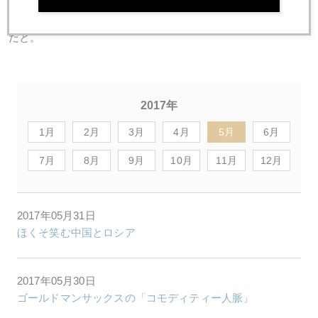
混みあいそうな予感（笑）。 ランチはアジア系のビュッフ
ェ。デザートはビュッフェコースを注文した人へのサービス
だと。
2017年
1月
2月
3月
4月
5月
6月
7月
8月
9月
10月
11月
12月
2017年05月31日
ほくそ笑む中国とロシア
2017年05月30日
ゴールドマンサックスの「コモディティー人脈」