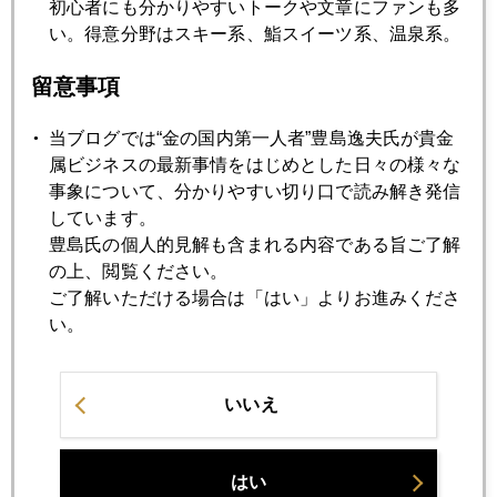
初心者にも分かりやすいトークや文章にファンも多
い。得意分野はスキー系、鮨スイーツ系、温泉系。
留意事項
当ブログでは“金の国内第一人者”豊島逸夫氏が貴金
属ビジネスの最新事情をはじめとした日々の様々な
事象について、分かりやすい切り口で読み解き発信
しています。
豊島氏の個人的見解も含まれる内容である旨ご了解
の上、閲覧ください。
ご了解いただける場合は「はい」よりお進みくださ
い。
小麦粉の薄焼きクレープの上に、そのピーナッツ粉を敷き、
アイスとパクチー（！！）を乗せて包む。パクチーがダメな
人はダメだけど、実はスイーツと相性が良い。台湾では、え
いいえ
らく人気らしいね。気に入った。アスコットも高層ビル上層
部の静かな環境で、屋外のテラス席も気持ち良い。未だ宣伝
していないから、空いている穴場。なんて書くと、たちまち
はい