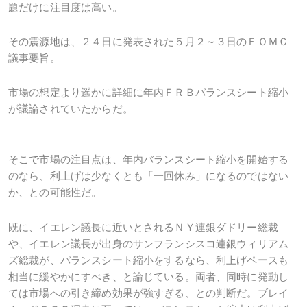
題だけに注目度は高い。
その震源地は、２４日に発表された５月２～３日のＦＯＭＣ
議事要旨。
市場の想定より遥かに詳細に年内ＦＲＢバランスシート縮小
が議論されていたからだ。
そこで市場の注目点は、年内バランスシート縮小を開始する
のなら、利上げは少なくとも「一回休み」になるのではない
か、との可能性だ。
既に、イエレン議長に近いとされるＮＹ連銀ダドリー総裁
や、イエレン議長が出身のサンフランシスコ連銀ウィリアム
ズ総裁が、バランスシート縮小をするなら、利上げペースも
相当に緩やかにすべき、と論じている。両者、同時に発動し
ては市場への引き締め効果が強すぎる、との判断だ。ブレイ