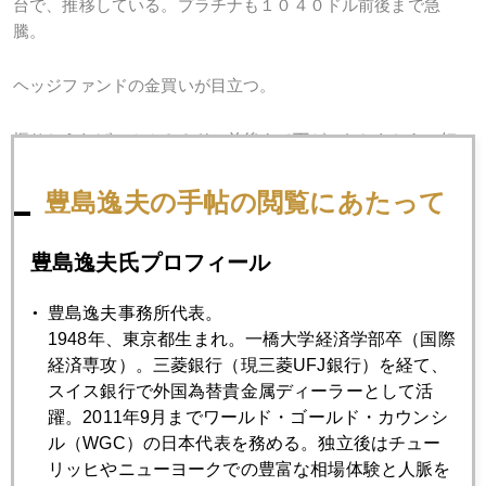
台で、推移している。プラチナも１０４０ドル前後まで急
騰。
ヘッジファンドの金買いが目立つ。
振りかえれば、１１３０ドル前後まで下がったときから、短
期的売買を繰り返しながら、レンジの下値をジワジワと切り
上げてきた。今後も、そのような展開になりそう。但し、こ
豊島逸夫の手帖の閲覧にあたって
こまで来ると、中国・インドの現物需要はついてこない。先
物ＥＴＦ主導の展開になる。
豊島逸夫氏プロフィール
豊島逸夫事務所代表。
1948年、東京都生まれ。一橋大学経済学部卒（国際
2017年
経済専攻）。三菱銀行（現三菱UFJ銀行）を経て、
1月
2月
3月
4月
5月
6月
スイス銀行で外国為替貴金属ディーラーとして活
躍。2011年9月までワールド・ゴールド・カウンシ
7月
8月
9月
10月
11月
12月
ル（WGC）の日本代表を務める。独立後はチュー
リッヒやニューヨークでの豊富な相場体験と人脈を