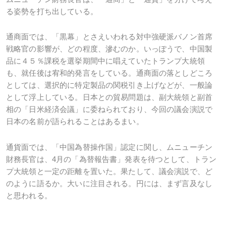
る姿勢を打ち出している。
通商面では、「黒幕」とさえいわれる対中強硬派バノン首席
戦略官の影響が、どの程度、滲むのか。いっぽうで、中国製
品に４５％課税を選挙期間中に唱えていたトランプ大統領
も、就任後は宥和的発言をしている。通商面の落としどころ
としては、選択的に特定製品の関税引き上げなどが、一般論
として浮上している。日本との貿易問題は、副大統領と副首
相の「日米経済会議」に委ねられており、今回の議会演説で
日本の名前が語られることはあるまい。
通貨面では、「中国為替操作国」認定に関し、ムニューチン
財務長官は、
4
月の「為替報告書」発表を待つとして、トラン
プ大統領と一定の距離を置いた。果たして、議会演説で、ど
のように語るか。大いに注目される。円には、まず言及なし
と思われる。