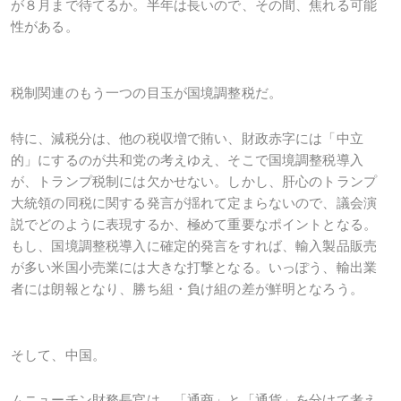
が８月まで待てるか。半年は長いので、その間、焦れる可能
性がある。
税制関連のもう一つの目玉が国境調整税だ。
特に、減税分は、他の税収増で賄い、財政赤字には「中立
的」にするのが共和党の考えゆえ、そこで国境調整税導入
が、トランプ税制には欠かせない。しかし、肝心のトランプ
大統領の同税に関する発言が揺れて定まらないので、議会演
説でどのように表現するか、極めて重要なポイントとなる。
もし、国境調整税導入に確定的発言をすれば、輸入製品販売
が多い米国小売業には大きな打撃となる。いっぽう、輸出業
者には朗報となり、勝ち組・負け組の差が鮮明となろう。
そして、中国。
ムニューチン財務長官は、「通商」と「通貨」を分けて考え