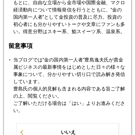
もとに、自由な立場から金市場や国際金融、マクロ
2017年02月28日
経済動向について情報発信を行うとともに、“金の
トランプ演説の注目点
国内第一人者”として金投資の普及に尽力。投資の
初心者にも分かりやすいトークや文章にファンも多
い。得意分野はスキー系、鮨スイーツ系、温泉系。
2017年02月27日
トランプ演説待ちの市場
留意事項
当ブログでは“金の国内第一人者”豊島逸夫氏が貴金
2017年02月24日
属ビジネスの最新事情をはじめとした日々の様々な
米国新財務長官デビュー、ヘリマネ連想発言も
事象について、分かりやすい切り口で読み解き発信
しています。
豊島氏の個人的見解も含まれる内容である旨ご了解
2017年02月23日
の上、閲覧ください。
ＦＲＢ、利上げしたくても出来ない悩み
ご了解いただける場合は「はい」よりお進みくださ
い。
2017年02月22日
トランプ政権の内部亀裂
いいえ