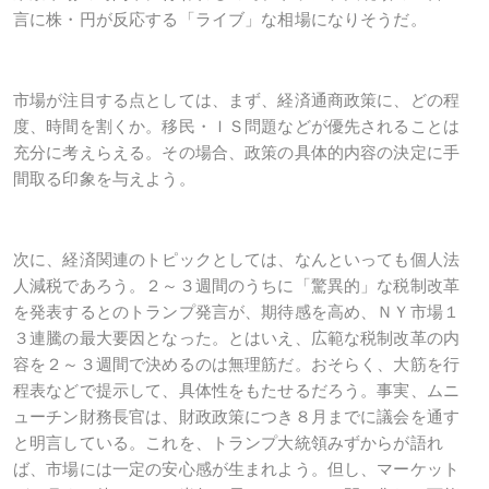
言に株・円が反応する「ライブ」な相場になりそうだ。
市場が注目する点としては、まず、経済通商政策に、どの程
度、時間を割くか。移民・ＩＳ問題などが優先されることは
充分に考えらえる。その場合、政策の具体的内容の決定に手
間取る印象を与えよう。
次に、経済関連のトピックとしては、なんといっても個人法
人減税であろう。２～３週間のうちに「驚異的」な税制改革
を発表するとのトランプ発言が、期待感を高め、ＮＹ市場１
３連騰の最大要因となった。とはいえ、広範な税制改革の内
容を２～３週間で決めるのは無理筋だ。おそらく、大筋を行
程表などで提示して、具体性をもたせるだろう。事実、ムニ
ューチン財務長官は、財政政策につき８月までに議会を通す
と明言している。これを、トランプ大統領みずからが語れ
ば、市場には一定の安心感が生まれよう。但し、マーケット