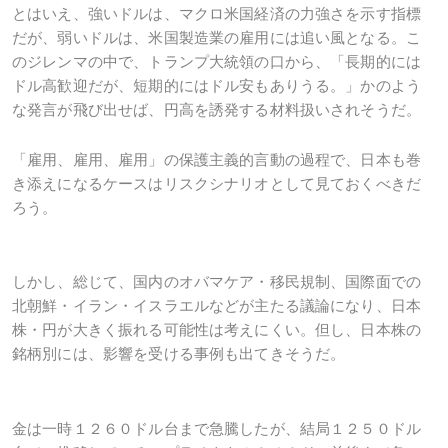
とはいえ、強いドルは、マクロ米国経済の力強さを示す指標
だが、弱いドルは、米国製造業の雇用には追い風となる。こ
のジレンマの中で、トランプ大統領の口から、「長期的には
ドル高歓迎だが、短期的にはドル安もありうる。」かのよう
な発言が飛び出せば、円高を誘発する材料扱いされそうだ。
「雇用、雇用、雇用」の保護主義的言動の過程で、日本も巻
き添えになるケースはリスクシナリオとして見ておくべきだ
ろう。
しかし、総じて、国内のオバマケア・移民規制、国際面での
北朝鮮・イラン・イスラエルなどが主たる議論になり、日本
株・円が大きく振れる可能性は考えにくい。但し、日本株の
銘柄別には、影響を受ける事例も出てきそうだ。
金は一時１２６０ドル台まで急騰したが、結局１２５０ドル