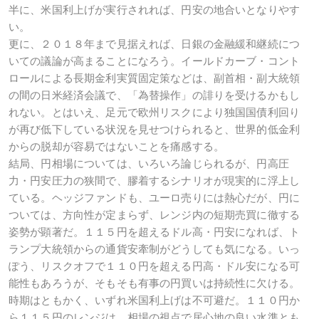
半に、米国利上げが実行されれば、円安の地合いとなりやす
い。
更に、２０１８年まで見据えれば、日銀の金融緩和継続につ
いての議論が高まることになろう。イールドカーブ・コント
ロールによる長期金利実質固定策などは、副首相・副大統領
の間の日米経済会議で、「為替操作」の誹りを受けるかもし
れない。とはいえ、足元で欧州リスクにより独国国債利回り
が再び低下している状況を見せつけられると、世界的低金利
からの脱却が容易ではないことを痛感する。
結局、円相場については、いろいろ論じられるが、円高圧
力・円安圧力の狭間で、膠着するシナリオが現実的に浮上し
ている。ヘッジファンドも、ユーロ売りには熱心だが、円に
ついては、方向性が定まらず、レンジ内の短期売買に徹する
姿勢が顕著だ。１１５円を超えるドル高・円安になれば、ト
ランプ大統領からの通貨安牽制がどうしても気になる。いっ
ぽう、リスクオフで１１０円を超える円高・ドル安になる可
能性もあろうが、そもそも有事の円買いは持続性に欠ける。
時期はともかく、いずれ米国利上げは不可避だ。１１０円か
ら１１５円のレンジは、相場の視点で居心地の良い水準とも