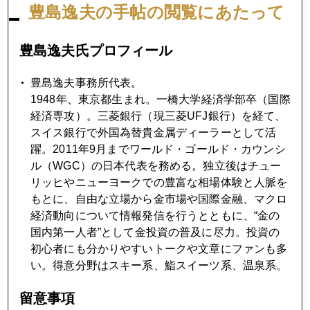
豊島逸夫の手帖の閲覧にあたって
1月
2月
3月
4月
5月
6月
7月
8月
9月
10月
11月
12月
豊島逸夫氏プロフィール
豊島逸夫事務所代表。
2017年02月28日
1948年、東京都生まれ。一橋大学経済学部卒（国際
トランプ演説の注目点
経済専攻）。三菱銀行（現三菱UFJ銀行）を経て、
スイス銀行で外国為替貴金属ディーラーとして活
躍。2011年9月までワールド・ゴールド・カウンシ
2017年02月27日
ル（WGC）の日本代表を務める。独立後はチュー
トランプ演説待ちの市場
リッヒやニューヨークでの豊富な相場体験と人脈を
もとに、自由な立場から金市場や国際金融、マクロ
経済動向について情報発信を行うとともに、“金の
2017年02月24日
国内第一人者”として金投資の普及に尽力。投資の
米国新財務長官デビュー、ヘリマネ連想発言も
初心者にも分かりやすいトークや文章にファンも多
い。得意分野はスキー系、鮨スイーツ系、温泉系。
2017年02月23日
留意事項
ＦＲＢ、利上げしたくても出来ない悩み