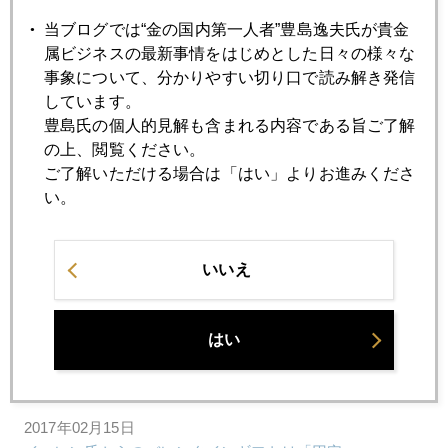
当ブログでは“金の国内第一人者”豊島逸夫氏が貴金
属ビジネスの最新事情をはじめとした日々の様々な
2017年02月22日
事象について、分かりやすい切り口で読み解き発信
トランプ政権の内部亀裂
しています。
豊島氏の個人的見解も含まれる内容である旨ご了解
の上、閲覧ください。
2017年02月21日
ご了解いただける場合は「はい」よりお進みくださ
商品ＥＴＦ
い。
2017年02月17日
ＦＲＢ新理事候補は金本位制復帰論者
いいえ
2017年02月16日
はい
史上最大の金塊輸送作戦
2017年02月15日