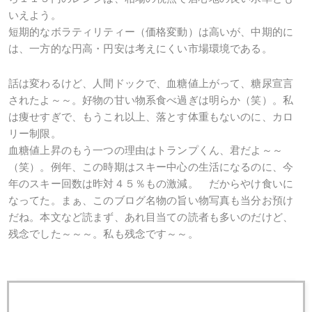
いえよう。
短期的なボラティリティー（価格変動）は高いが、中期的に
は、一方的な円高・円安は考えにくい市場環境である。
話は変わるけど、人間ドックで、血糖値上がって、糖尿宣言
されたよ～～。好物の甘い物系食べ過ぎは明らか（笑）。私
は痩せすぎで、もうこれ以上、落とす体重もないのに、カロ
リー制限。
血糖値上昇のもう一つの理由はトランプくん、君だよ～～
（笑）。例年、この時期はスキー中心の生活になるのに、今
年のスキー回数は昨対４５％もの激減。 だからやけ食いに
なってた。まぁ、このブログ名物の旨い物写真も当分お預け
だね。本文など読まず、あれ目当ての読者も多いのだけど、
残念でした～～～。私も残念です～～。
2017年