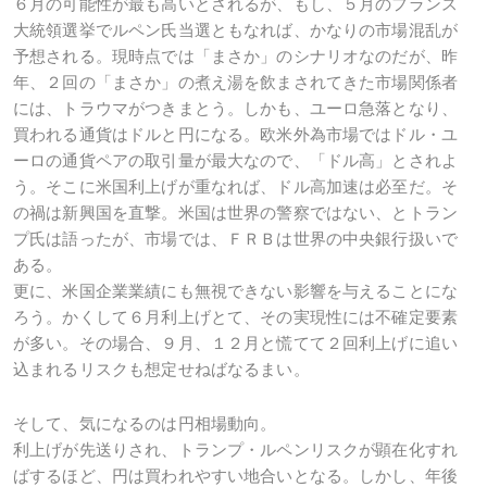
６月の可能性が最も高いとされるが、もし、５月のフランス
大統領選挙でルペン氏当選ともなれば、かなりの市場混乱が
予想される。現時点では「まさか」のシナリオなのだが、昨
年、２回の「まさか」の煮え湯を飲まされてきた市場関係者
には、トラウマがつきまとう。しかも、ユーロ急落となり、
買われる通貨はドルと円になる。欧米外為市場ではドル・ユ
ーロの通貨ペアの取引量が最大なので、「ドル高」とされよ
う。そこに米国利上げが重なれば、ドル高加速は必至だ。そ
の禍は新興国を直撃。米国は世界の警察ではない、とトラン
プ氏は語ったが、市場では、ＦＲＢは世界の中央銀行扱いで
ある。
更に、米国企業業績にも無視できない影響を与えることにな
ろう。かくして６月利上げとて、その実現性には不確定要素
が多い。その場合、９月、１２月と慌てて２回利上げに追い
込まれるリスクも想定せねばなるまい。
そして、気になるのは円相場動向。
利上げが先送りされ、トランプ・ルペンリスクが顕在化すれ
ばするほど、円は買われやすい地合いとなる。しかし、年後