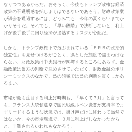
なりつつあるからだ。おそらく、今後もトランプ政権は経済
政策の不透明感を払しょくはできないであろう。財政政策案
が議会を通過するには、どうみても、今年の夏くらいまでか
かりそうだ。それでも、「早い段階」で決断しないと、利上
げが後手後手に回り経済が過熱するリスクが心配だ。
しかも、トランプ政権下で危ぶまれている「ＦＲＢの政治的
独立性」を見せつけるがごとく、凛とした態度で臨まねばな
らない。財政政策は中央銀行が関与するところにあらず。金
融政策は当方の判断で決めさせていただく。財政金融のポリ
シーミックスのなかで、己の領域では己の判断を貫くしかあ
るまい。
市場が最も注目する利上げ時期も、「早くて３月」と言って
も、フランス大統領選挙で国民戦線ルペン党首が支持率でま
ずリードするような状況では、掛け声だけに終わって当然で
はないか。今の市場環境で、３月に利上げしなかったから
と、非難されるいわれもなかろう。