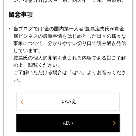
い。得意分野はスキー系、鮨スイーツ系、温泉系。
7月
8月
9月
10月
11月
12月
留意事項
2017年04月28日
当ブログでは“金の国内第一人者”豊島逸夫氏が貴金
ＧＷ連休直前のトランプ発言
属ビジネスの最新事情をはじめとした日々の様々な
事象について、分かりやすい切り口で読み解き発信
しています。
2017年04月27日
豊島氏の個人的見解も含まれる内容である旨ご了解
「過去最大の減税」発表、狼少年になったトランプ大統領
の上、閲覧ください。
ご了解いただける場合は「はい」よりお進みくださ
い。
2017年04月26日
アジア、男余り１億人！
いいえ
2017年04月25日
ヘッジファンドが見る米朝開戦の確率は？
はい