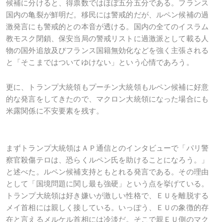
候補に分けると、得票数ではほぼ五分五分である。フランス
国内の亀裂が鮮明だ。移民には警戒的だが、ルペン候補の過
激発言にも警戒的との本音が透ける。国内の全てのイスラム
教モスク閉鎖、保安当局の警戒リストに過激派として載る人
物の国外追放及びフランス国籍無効化などを強く主張される
と「そこまではついてゆけない」という心情であろう。
更に、トランプ大統領もプーチン大統領もルペン候補に好意
的な発言をしてきたので、マクロン大統領になった場合にも
米露関係に不安要素を残す。
まずトランプ大統領はＡＰ通信とのインタビューで「パリ警
察官殺傷テロは、恐らくルペン氏を助けることになろう。」
と述べた。ルペン候補支持ともとれる発言である。その理由
として「国境問題に関し最も強硬」という点を挙げている。
トランプ大統領は好き嫌いが激しい性格で、ＥＵを離脱する
メイ首相には親しく接している。いっぽう、ＥＵの象徴的存
在と言えるメルケル首相には冷淡だ。そこで親ＥＵ側のマク