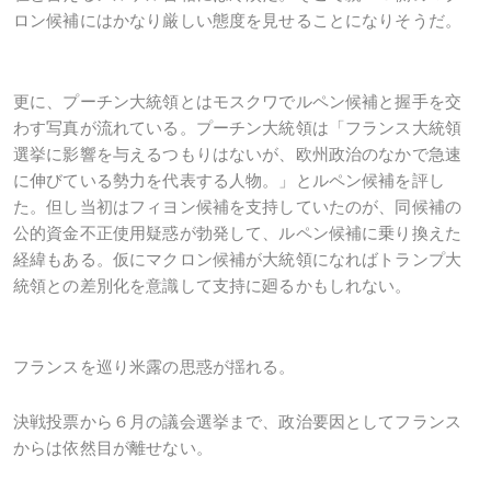
ロン候補にはかなり厳しい態度を見せることになりそうだ。
更に、プーチン大統領とはモスクワでルペン候補と握手を交
わす写真が流れている。プーチン大統領は「フランス大統領
選挙に影響を与えるつもりはないが、欧州政治のなかで急速
に伸びている勢力を代表する人物。」とルペン候補を評し
た。但し当初はフィヨン候補を支持していたのが、同候補の
公的資金不正使用疑惑が勃発して、ルペン候補に乗り換えた
経緯もある。仮にマクロン候補が大統領になればトランプ大
統領との差別化を意識して支持に廻るかもしれない。
フランスを巡り米露の思惑が揺れる。
決戦投票から６月の議会選挙まで、政治要因としてフランス
からは依然目が離せない。