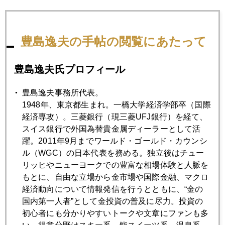
豊島逸夫の手帖の閲覧にあたって
豊島逸夫氏プロフィール
豊島逸夫事務所代表。
1948年、東京都生まれ。一橋大学経済学部卒（国際
経済専攻）。三菱銀行（現三菱UFJ銀行）を経て、
スイス銀行で外国為替貴金属ディーラーとして活
躍。2011年9月までワールド・ゴールド・カウンシ
ル（WGC）の日本代表を務める。独立後はチュー
リッヒやニューヨークでの豊富な相場体験と人脈を
もとに、自由な立場から金市場や国際金融、マクロ
経済動向について情報発信を行うとともに、“金の
2017年
国内第一人者”として金投資の普及に尽力。投資の
1月
2月
3月
4月
5月
6月
初心者にも分かりやすいトークや文章にファンも多