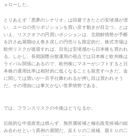
ォローした。
とりあえず「悪夢のシナリオ」は回避できたとの安堵感が漂
い、ユーロの売りポジションを買い戻す動きが目立つ。とは
いえ、リスクオフの円買いポジションは、北朝鮮情勢が予断
を許さぬ展開ゆえ巻き戻しの円売りも限定的だ。株式市場は
欧州リスクが後退すれば、目先は安堵感から日本株も買われ
る。しかし、長期国際分散運用の視点では日本株と欧州株は
ライバル関係にあるので、欧州株にマネーがシフトすると日
本株の運用比率は相対的に低くなることも留意すべきだ。金
に関しては買いが一旦手仕舞われるが押し目は買われそう
だ。その理由には事欠かない世界情勢である。
では、フランスリスクの今後はどうなるか。
伝統的な中道政党は残らず、無所属候補と極右政党候補の組
み合わせという異例の展開だ。反ＥＵの二候補、親ＥＵの二