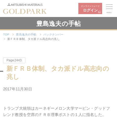
オンライントレード
ログイン
MENU
豊島逸夫の手帖
TOP
豊島逸夫の手帖
バックナンバー
新ＦＲＢ体制、タカ派ドル高志向の兆し
Page2443
新ＦＲＢ体制、タカ派ドル高志向の
兆し
2017年11月30日
トランプ大統領はカーネギーメロン大学マービン・グッドフ
レンド教授を空席のＦＲＢ理事ポストの１人に指名した。