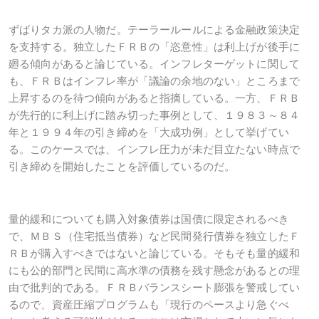
ずばりタカ派の人物だ。テーラールールによる金融政策決定
を支持する。独立したＦＲＢの「恣意性」は利上げが後手に
廻る傾向があると論じている。インフレターゲットに関して
も、ＦＲＢはインフレ率が「議論の余地のない」ところまで
上昇するのを待つ傾向があると指摘している。一方、ＦＲＢ
が先行的に利上げに踏み切った事例として、１９８３～８４
年と１９９４年の引き締めを「大成功例」として挙げてい
る。このケースでは、インフレ圧力が未だ目立たない時点で
引き締めを開始したことを評価しているのだ。
量的緩和についても購入対象債券は国債に限定されるべき
で、ＭＢＳ（住宅抵当債券）など民間発行債券を独立したＦ
ＲＢが購入すべきではないと論じている。そもそも量的緩和
にも公的部門と民間に高水準の債務を残す懸念があるとの理
由で批判的である。ＦＲＢバランスシート膨張を警戒してい
るので、資産圧縮プログラムも「現行のペースより急ぐべ