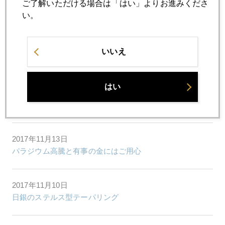
2017年11月16日
ご了解いただける場合は「はい」よりお進みくださ
中国経済不安、商品安、株・金下落に波及
い。
2017年11月15日
いいえ
さおりんと対談
はい
2017年11月14日
混迷を深めるサウジ・イランの対立
2017年11月13日
パラジウム高騰と有事の金にはご用心
2017年11月10日
日銀のステルス型テーパリング