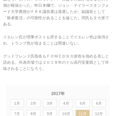
測が根強かった。昨日本欄で、ジョン・テイラースタンフォ
ード大学教授がＦＲＢ議長選は落選したが、副議長として
「敗者復活」の可能性があることを論じた。同氏もタカ派で
ある。
イエレン氏が理事ポストも辞することでイエレン色は抹消さ
れ、トランプ色が強まることは間違いない。
グッドフレンド氏指名もＦＯＭＣがタカ派色を強める兆しと
読める。外為市場では２０１８年のドル高円安要因として吟
味されることになろう。
2017年
1月
2月
3月
4月
5月
6月
7月
8月
9月
10月
11月
12月