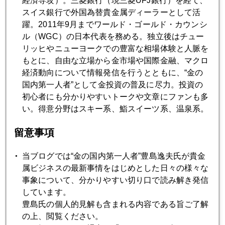
経済専攻）。三菱銀行（現三菱UFJ銀行）を経て、
上海株に異変
スイス銀行で外国為替貴金属ディーラーとして活
躍。2011年9月までワールド・ゴールド・カウンシ
ル（WGC）の日本代表を務める。独立後はチュー
2017年11月22日
リッヒやニューヨークでの豊富な相場体験と人脈を
米朝交戦なら９９円、水面下の円高論、有事の金は？
もとに、自由な立場から金市場や国際金融、マクロ
経済動向について情報発信を行うとともに、“金の
国内第一人者”として金投資の普及に尽力。投資の
2017年11月21日
初心者にも分かりやすいトークや文章にファンも多
メルケル・メイ危機
い。得意分野はスキー系、鮨スイーツ系、温泉系。
留意事項
2017年11月20日
サウジの異変、金塊も没収か
当ブログでは“金の国内第一人者”豊島逸夫氏が貴金
属ビジネスの最新事情をはじめとした日々の様々な
2017年11月17日
事象について、分かりやすい切り口で読み解き発信
投機激化する株式市場
しています。
豊島氏の個人的見解も含まれる内容である旨ご了解
の上、閲覧ください。