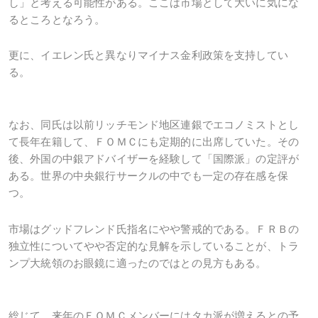
し」と考える可能性がある。ここは市場として大いに気にな
るところとなろう。
更に、イエレン氏と異なりマイナス金利政策を支持してい
る。
なお、同氏は以前リッチモンド地区連銀でエコノミストとし
て長年在籍して、ＦＯＭＣにも定期的に出席していた。その
後、外国の中銀アドバイザーを経験して「国際派」の定評が
ある。世界の中央銀行サークルの中でも一定の存在感を保
つ。
市場はグッドフレンド氏指名にやや警戒的である。ＦＲＢの
独立性についてやや否定的な見解を示していることが、トラ
ンプ大統領のお眼鏡に適ったのではとの見方もある。
総じて、来年のＦＯＭＣメンバーにはタカ派が増えるとの予