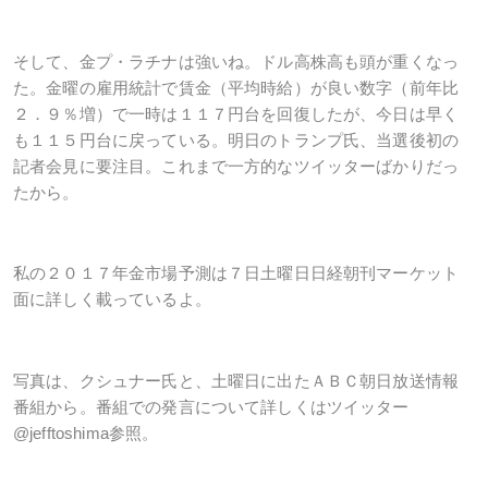
そして、金プ・ラチナは強いね。ドル高株高も頭が重くなっ
た。金曜の雇用統計で賃金（平均時給）が良い数字（前年比
２．９％増）で一時は１１７円台を回復したが、今日は早く
も１１５円台に戻っている。明日のトランプ氏、当選後初の
記者会見に要注目。これまで一方的なツイッターばかりだっ
たから。
私の２０１７年金市場予測は７日土曜日日経朝刊マーケット
面に詳しく載っているよ。
写真は、クシュナー氏と、土曜日に出たＡＢＣ朝日放送情報
番組から。番組での発言について詳しくはツイッター
@jefftoshima
参照。