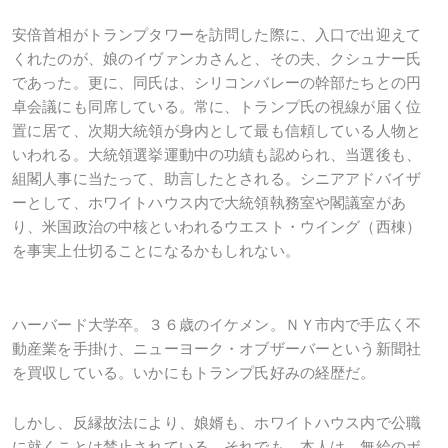
安倍首相がトランプタワーを訪問した際に、入口で出迎えて
くれたのが、娘のイヴァンカさんと、その夫、クシュナー氏
であった。更に、同氏は、シリコンバレーの幹部たちとの円
卓会議にも同席している。常に、トランプ氏の視線が届く位
置に居て、次期大統領が身内として最も信頼している人物と
いわれる。大統領選挙運動中の功績も認められ、当選後も、
組閣人事に当たって、助言したとされる。シニアアドバイザ
ーとして、ホワイトハウス内で大統領執務室や閣議室があ
り、米国政治の中核といわれるウエスト・ウイング（西棟）
を事実上仕切ることになるかもしれない。
ハーバード大学卒。３６歳のイケメン。ＮＹ市内で手広く不
動産業を手掛け、ニューヨーク・オブザーバーという新聞社
を買収している。いかにもトランプ氏好みの経歴だ。
しかし、反縁故法により、娘婿も、ホワイトハウス内で公職
に就くことは禁止されている。それでも、本人は、無給のボ