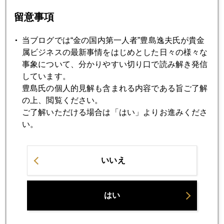
留意事項
1月
2月
3月
4月
5月
6月
7月
8月
9月
10月
11月
12月
当ブログでは“金の国内第一人者”豊島逸夫氏が貴金
属ビジネスの最新事情をはじめとした日々の様々な
事象について、分かりやすい切り口で読み解き発信
2017年01月31日
しています。
トランプ政権 期待から現実へ
豊島氏の個人的見解も含まれる内容である旨ご了解
の上、閲覧ください。
ご了解いただける場合は「はい」よりお進みくださ
2017年01月30日
い。
バーンナンキ氏が見るトランポノミクス
いいえ
2017年01月27日
米国とメキシコの関係悪化、保護主義が原因
はい
2017年01月26日