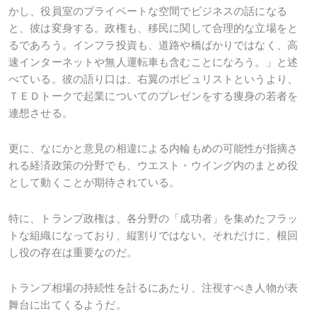
かし、役員室のプライベートな空間でビジネスの話になる
と、彼は変身する。政権も、移民に関して合理的な立場をと
るであろう。インフラ投資も、道路や橋ばかりではなく、高
速インターネットや無人運転車も含むことになろう。」と述
べている。彼の語り口は、右翼のポピュリストというより、
ＴＥＤトークで起業についてのプレゼンをする痩身の若者を
連想させる。
更に、なにかと意見の相違による内輪もめの可能性が指摘さ
れる経済政策の分野でも、ウエスト・ウイング内のまとめ役
として動くことが期待されている。
特に、トランプ政権は、各分野の「成功者」を集めたフラッ
トな組織になっており、縦割りではない。それだけに、根回
し役の存在は重要なのだ。
トランプ相場の持続性を計るにあたり、注視すべき人物が表
舞台に出てくるようだ。