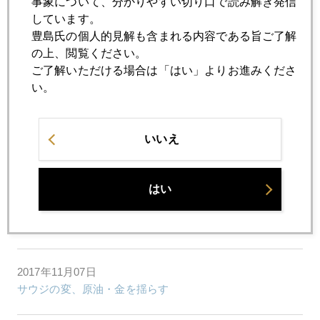
事象について、分かりやすい切り口で読み解き発信
2017年11月13日
しています。
パラジウム高騰と有事の金にはご用心
豊島氏の個人的見解も含まれる内容である旨ご了解
の上、閲覧ください。
ご了解いただける場合は「はい」よりお進みくださ
2017年11月10日
い。
日銀のステルス型テーパリング
いいえ
2017年11月09日
株乱高下、ヘッジファンド対日銀の対決へ
はい
2017年11月08日
日銀流「おもてなし」に答える海外マネー
2017年11月07日
サウジの変、原油・金を揺らす