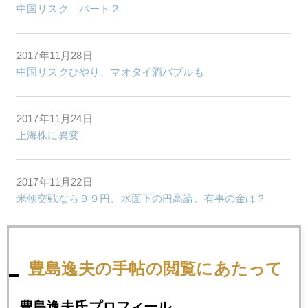
中国リスク パート２
2017年11月28日
中国リスクひやり、マオタイ酒バブルも
2017年11月24日
上海株に異変
2017年11月22日
米朝交戦なら９９円、水面下の円高論、有事の金は？
2017年11月21日
メルケル・メイ危機
豊島逸夫の手帖の閲覧にあたって
豊島逸夫氏プロフィール