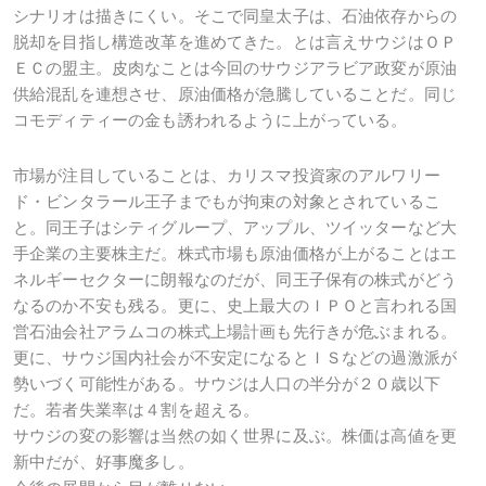
シナリオは描きにくい。そこで同皇太子は、石油依存からの
脱却を目指し構造改革を進めてきた。とは言えサウジはＯＰ
ＥＣの盟主。皮肉なことは今回のサウジアラビア政変が原油
供給混乱を連想させ、原油価格が急騰していることだ。同じ
コモディティーの金も誘われるように上がっている。
市場が注目していることは、カリスマ投資家のアルワリー
ド・ビンタラール王子までもが拘束の対象とされているこ
と。同王子はシティグループ、アップル、ツイッターなど大
手企業の主要株主だ。株式市場も原油価格が上がることはエ
ネルギーセクターに朗報なのだが、同王子保有の株式がどう
なるのか不安も残る。更に、史上最大のＩＰＯと言われる国
営石油会社アラムコの株式上場計画も先行きが危ぶまれる。
更に、サウジ国内社会が不安定になるとＩＳなどの過激派が
勢いづく可能性がある。サウジは人口の半分が２０歳以下
だ。若者失業率は４割を超える。
サウジの変の影響は当然の如く世界に及ぶ。株価は高値を更
新中だが、好事魔多し。