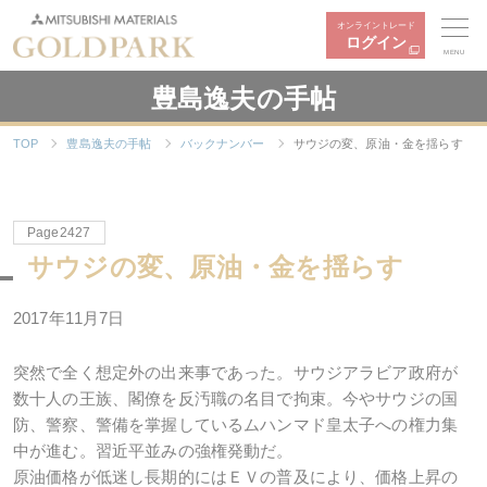
オンライントレード
ログイン
MENU
豊島逸夫の手帖
TOP
豊島逸夫の手帖
バックナンバー
サウジの変、原油・金を揺らす
Page2427
サウジの変、原油・金を揺らす
2017年11月7日
突然で全く想定外の出来事であった。サウジアラビア政府が
数十人の王族、閣僚を反汚職の名目で拘束。今やサウジの国
防、警察、警備を掌握しているムハンマド皇太子への権力集
中が進む。習近平並みの強権発動だ。
原油価格が低迷し長期的にはＥＶの普及により、価格上昇の