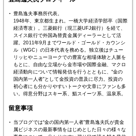
2017年11月20日
サウジの異変、金塊も没収か
豊島逸夫事務所代表。
1948年、東京都生まれ。一橋大学経済学部卒（国際
2017年11月17日
経済専攻）。三菱銀行（現三菱UFJ銀行）を経て、
投機激化する株式市場
スイス銀行で外国為替貴金属ディーラーとして活
躍。2011年9月までワールド・ゴールド・カウンシ
ル（WGC）の日本代表を務める。独立後はチュー
2017年11月16日
リッヒやニューヨークでの豊富な相場体験と人脈を
中国経済不安、商品安、株・金下落に波及
もとに、自由な立場から金市場や国際金融、マクロ
経済動向について情報発信を行うとともに、“金の
国内第一人者”として金投資の普及に尽力。投資の
2017年11月15日
初心者にも分かりやすいトークや文章にファンも多
さおりんと対談
い。得意分野はスキー系、鮨スイーツ系、温泉系。
留意事項
2017年11月14日
混迷を深めるサウジ・イランの対立
当ブログでは“金の国内第一人者”豊島逸夫氏が貴金
属ビジネスの最新事情をはじめとした日々の様々な