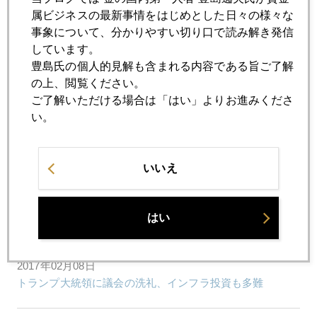
2017年02月14日
属ビジネスの最新事情をはじめとした日々の様々な
トランプ政権、早くも辞職者出るか
事象について、分かりやすい切り口で読み解き発信
しています。
豊島氏の個人的見解も含まれる内容である旨ご了解
2017年02月13日
の上、閲覧ください。
日米首脳会談後の市場展開、日米に温度差も
ご了解いただける場合は「はい」よりお進みくださ
い。
2017年02月10日
トランプ減税の現実味
いいえ
2017年02月09日
トランプ氏の「親ばか」或いは「公私混同」？
はい
2017年02月08日
トランプ大統領に議会の洗礼、インフラ投資も多難