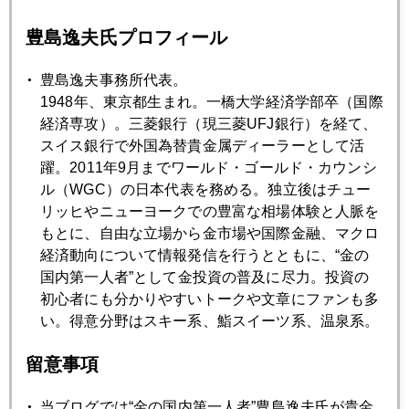
トランプ政権の内部亀裂
豊島逸夫氏プロフィール
2017年02月21日
豊島逸夫事務所代表。
商品ＥＴＦ
1948年、東京都生まれ。一橋大学経済学部卒（国際
経済専攻）。三菱銀行（現三菱UFJ銀行）を経て、
スイス銀行で外国為替貴金属ディーラーとして活
2017年02月17日
躍。2011年9月までワールド・ゴールド・カウンシ
ＦＲＢ新理事候補は金本位制復帰論者
ル（WGC）の日本代表を務める。独立後はチュー
リッヒやニューヨークでの豊富な相場体験と人脈を
もとに、自由な立場から金市場や国際金融、マクロ
2017年02月16日
経済動向について情報発信を行うとともに、“金の
史上最大の金塊輸送作戦
国内第一人者”として金投資の普及に尽力。投資の
初心者にも分かりやすいトークや文章にファンも多
い。得意分野はスキー系、鮨スイーツ系、温泉系。
2017年02月15日
イエレン氏からのバレンタインギフトは「円安」
留意事項
当ブログでは“金の国内第一人者”豊島逸夫氏が貴金