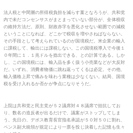
法人税と中間層の所得税負担を減らす案となろうが、共和党
内で未だコンセンサスがまとまっていない部分が、全体税収
の維持方法だ。原則、財政赤字を悪化させない範囲での減税
ということになれば、どこかで税収を増やさねばならない。
その手段として考えられているのが国境税だ。米企業の輸入
に課税して、輸出には課税しない。この国境税導入で今後１
０年間に１．１兆ドルを捻出できる、との計算である。しか
し、この国境税には、輸入品を多く扱う小売業などが大反対
だ。いずれ、消費者物価に跳ね返ってくるは必定。その他、
輸入価格上昇で痛みを味わう業種は少なくない。結局、国境
税を受け入れるか否かが争点になりそうだ。
上院は共和党と民主党が５２議席対４８議席で拮抗してお
り、数名の造反者が出るだけで、議案がストップしてしま
う。先日の、デボス教育長官指名承認が５０対５０に割れ、
ペンス副大統領が規定により一票を投じ決着した記憶も生々