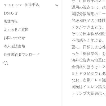
そこに日経平均２１
参加申込
ゴールドセミナー
運用の視点では、政
お知らせ
国際分散運用のロー
的緩和終了の可能性
店舗情報
スクがつきまとう。
よくあるご質問
そこで日本株が相対
お問い合わせ
不信感もくすぶる。
本人確認書類
更に、日銀による株
った「株価暴落」を
各種書類ダウンロード
海外投資家も慎重に
金価格のほうは１２
９月ＦＯＭＣでも低
なお、次期ＦＲＢ議
同氏はイエレン議長
トランプ大統領は人