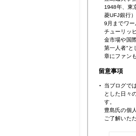
1948年、
菱UFJ銀行
2017年10月1
9月までワ
チューリッ
金市場や国
第一人者”
2017年10月1
章にファン
留意事項
2017年10月1
当ブログで
とした日々
す。
2017年10月1
豊島氏の個
ご了解いた
2017年10月1