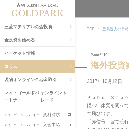
三菱マテリアルの金投資
TOP
豊島逸夫の手帖
金投資を始める
マーケット情報
Page2410
海外投資
コラム
現物
オンライン金地金取引
2017年10月12日
マイ・ゴールドパ
オンライント
Ｋｏｂｅ Ｓｔｅｅ
ートナー
レード
隠ぺい体質を問うて
で飛び出す。
資料請求
マイ・ゴールドパートナー
「赤信号、皆で渡れ
入会申込
マイ・ゴールドパートナー