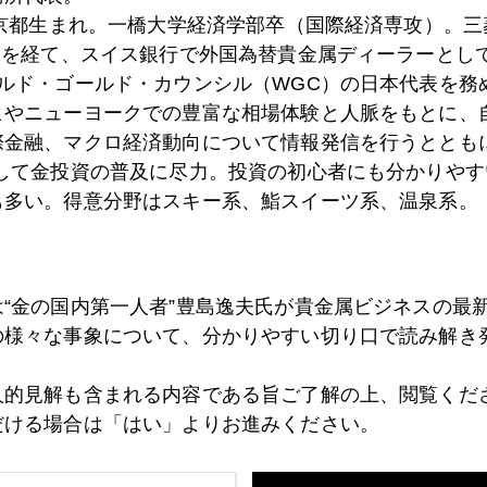
東京都生まれ。一橋大学経済学部卒（国際経済専攻）。
）を経て、スイス銀行で外国為替貴金属ディーラーとして
8日
日本株買うヘッジファンドの読みとは
ールド・ゴールド・カウンシル（WGC）の日本代表を務
ヒやニューヨークでの豊富な相場体験と人脈をもとに、
際金融、マクロ経済動向について情報発信を行うとともに
として金投資の普及に尽力。投資の初心者にも分かりやす
7日
日本株急騰の環境は整っていた
も多い。得意分野はスキー系、鮨スイーツ系、温泉系。
6日
オーストリア選挙、右翼政党躍進が意味すること
は“金の国内第一人者”豊島逸夫氏が貴金属ビジネスの最
の様々な事象について、分かりやすい切り口で読み解き
3日
混沌、英国ＥＵ離脱の行方
人的見解も含まれる内容である旨ご了解の上、閲覧くだ
だける場合は「はい」よりお進みください。
2日
海外投資家、日本株市場「条件付き」参入へ