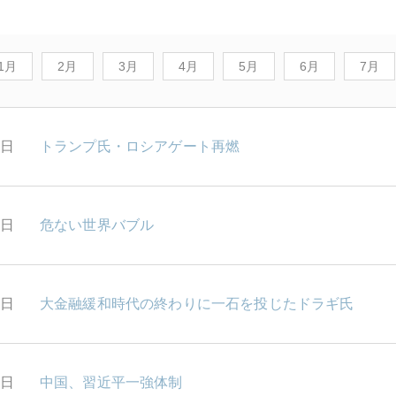
1月
2月
3月
4月
5月
6月
7月
1日
トランプ氏・ロシアゲート再燃
0日
危ない世界バブル
7日
大金融緩和時代の終わりに一石を投じたドラギ氏
6日
中国、習近平一強体制