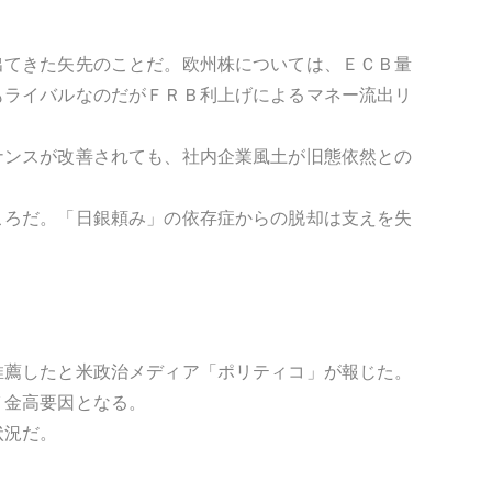
出てきた矢先のことだ。欧州株については、ＥＣＢ量
もライバルなのだがＦＲＢ利上げによるマネー流出リ
ナンスが改善されても、社内企業風土が旧態依然との
ころだ。「日銀頼み」の依存症からの脱却は支えを失
推薦したと米政治メディア「ポリティコ」が報じた。
Ｙ金高要因となる。
状況だ。