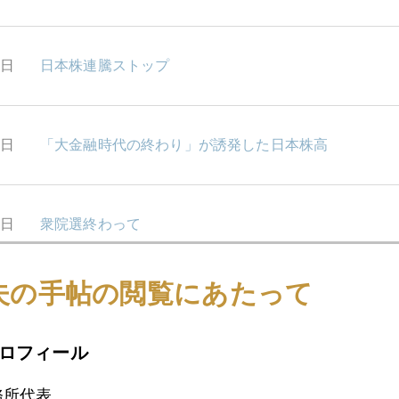
5日
日本株連騰ストップ
4日
「大金融時代の終わり」が誘発した日本株高
3日
衆院選終わって
夫の手帖の閲覧にあたって
0日
金・プラチナの起源は星の衝突
ロフィール
9日
「大緩和時代の終わり」なのに世界株高
務所代表。