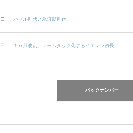
3日
バブル世代と氷河期世代
2日
１０月波乱、レームダック化するイエレン議長
バックナンバー