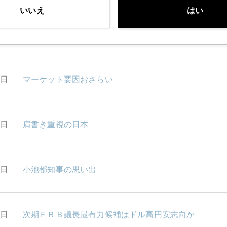
いいえ
はい
1日
神鋼ショック拡がる
0日
マーケット要因おさらい
6日
肩書き重視の日本
5日
小池都知事の思い出
4日
次期ＦＲＢ議長最有力候補はドル高円安志向か