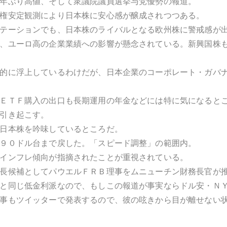
年ぶり高値、そして衆議院議員選挙与党優勢の報道。
権安定観測により日本株に安心感が醸成されつつある。
テーションでも、日本株のライバルとなる欧州株に警戒感が
、ユーロ高の企業業績への影響が懸念されている。新興国株
的に浮上しているわけだが、日本企業のコーポレート・ガバ
ＥＴＦ購入の出口も長期運用の年金などには特に気になると
引き起こす。
日本株を吟味しているところだ。
９０ドル台まで戻した。「スピード調整」の範囲内。
インフレ傾向が指摘されたことが重視されている。
長候補としてパウエルＦＲＢ理事をムニューチン財務長官が
と同じ低金利派なので、もしこの報道が事実ならドル安・Ｎ
事もツイッターで発表するので、彼の呟きから目が離せない